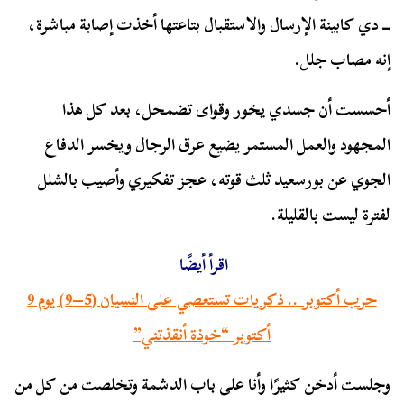
ـــ دي كابينة الإرسال والاستقبال بتاعتها أخذت إصابة مباشرة،
إنه مصاب جلل.
أحسست أن جسدي يخور وقواى تضمحل، بعد كل هذا
المجهود والعمل المستمر يضيع عرق الرجال ويخسر الدفاع
الجوي عن بورسعيد ثلث قوته، عجز تفكيري وأصيب بالشلل
لفترة ليست بالقليلة.
اقرأ أيضًا
حرب أكتوبر .. ذكريات تستعصي على النسيان (5–9) يوم 9
أكتوبر “خوذة أنقذتني”
وجلست أدخن كثيرًا وأنا على باب الدشمة وتخلصت من كل من