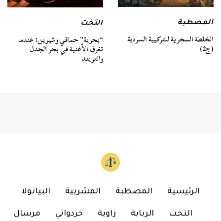
المصطبة
التخت
الخلطة السحرية للتركيبة السردية
“بحرية” حماقي وشيرين: عندما
(ج2)
تغرق الأغنية في بحر الجدل
والتريند
الرئيسية
المصطبة
المشربية
البيانولا
التخت
الربابة
زاوية
خردواتي
مرسال