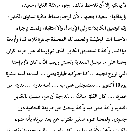
لا يمكن إلا أن تلاحظ ذلك، وجوه مرهقة للغاية وسعيدة
بإرهاقها، سعيدة بتعبها، لأن فرحة إسقاط طائرة تساوي الكثير،
وتم توصيل الكابلات إلى الإرسال والاستقبال وقمت بإجراء
الاختبارات الوظيفية والحمد لله المحطة جاهزة تلاته قناة وأربعة
قواذف، وأخذنا نستعجل الكابل الذي تم إرساله على عربة كراز،
وحلنا على ما توصل المعدية وتعدي ويعلم الله، كان لازم إحنا
اللي نروح نجيبه … كنا حنركبه طيارة يعني … الساعة لسه عشرة
يوم 10 أكتوبر …مستعجلين على ايه …. لسه بدرى … بدرى من
عمرك …. كان القلق سائدًا .. .لدرجة أن مراد مسك بالكابل
القديم وأخذ يلعن فيه وأخذ يبحث عن طريقة للحامية دون
جدوى، ولمحنا ضوء صغير مقترب عن بعد ميزناه بأنه ضوء
الكراز، وأخذ الأفراد يهللون، كان العريس الذي جهزوا لزفافه قد