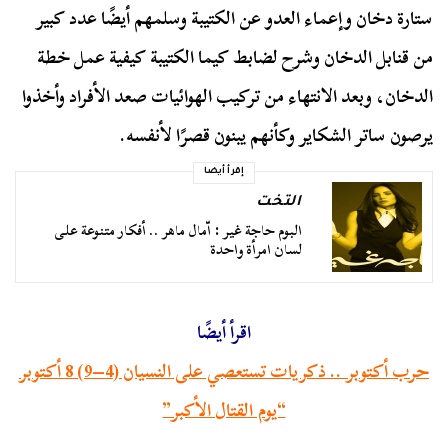
ستارة دخان وإعماء العدو عن الكتيبة وسلمهم أيضًا عدد كبير
من قنابل الدخان وشرح لضابط كيما الكتيبة كيفية عمل خطة
الدخان، وبعد الانتهاء من تركيب الهوائيات صعد الأفراد وأخذوا
يرصون ساتر الشكاير وكأنهم يبنون قصرًا لأنفسه.
إقرأ أيضا
التخت
البوم حاجة غير : اّمال ماهر .. أفكار متنوعة على
لسان امرأة واحدة
اقرأ أيضًا
حرب أكتوبر .. ذكريات تستعصي على النسيان (4–9) 8 أكتوبر
“يوم القتال الأكبر”