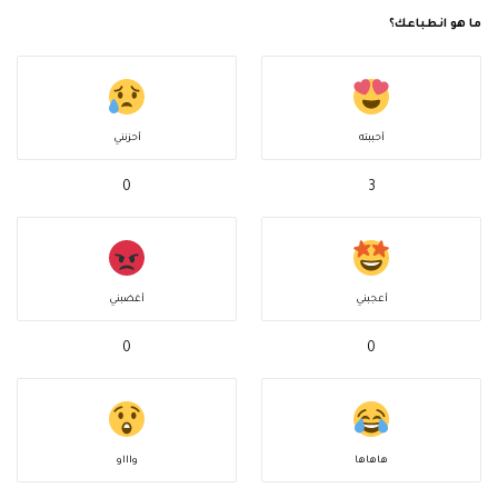
ما هو انطباعك؟
أحببته
أحزنني
0
3
أعجبني
أغضبني
0
0
هاهاها
واااو