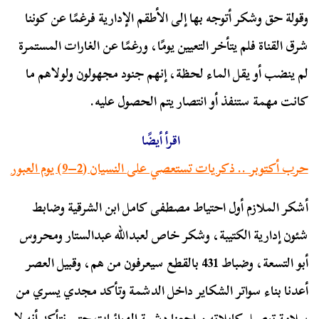
وقولة حق وشكر أتوجه بها إلى الأطقم الإدارية فرغمًا عن كوننا
شرق القناة فلم يتأخر التعيين يومًا، ورغمًا عن الغارات المستمرة
لم ينضب أو يقل الماء لحظة، إنهم جنود مجهولون ولولاهم ما
كانت مهمة ستنفذ أو انتصار يتم الحصول عليه.
اقرأ أيضًا
حرب أكتوبر .. ذكريات تستعصي على النسيان (2–9) يوم العبور
أشكر الملازم أول احتياط مصطفى كامل ابن الشرقية وضابط
شئون إدارية الكتيبة، وشكر خاص لعبدالله عبدالستار ومحروس
أبو التسعة، وضباط 431 بالقطع سيعرفون من هم، وقبيل العصر
أعدنا بناء سواتر الشكاير داخل الدشمة وتأكد مجدي يسري من
سلامة توصيل كابلاته وراجعنا دشمة الهوائيات حتى نتأكد أنه لا