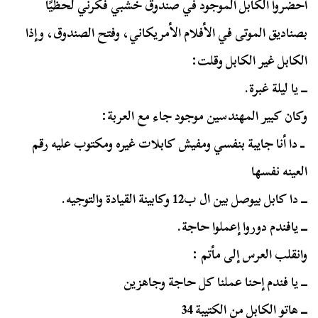
أحضروا الكابل الموجود في صندوق خشبي فكرني لحظيًا
بصناديق الموتى في الأفلام الأمريكاني، وفتح الصندوق، وإذا
الكابل غير الكابل وقلت:
ـــ يا ليلة غبرة.
وكان كبير المهندسين موجود جاء مع العربة:
ــ دا أنا جايبة بنفسي ومفيش كابلات غيره ومكتوب عليه رقم
العينه نفسها
ـــ دا كابل بيوصل بين ال ب12 وكابينة القيادة والتوجيه.
ـــ يافندم دوروا إعملوا حاجة.
وانقلب العرس إلى مأتم :
ـــ يا فندم إحنا عملنا كل حاجة وجاهزين
ـــ هاتو الكابل من الكتيبة 34