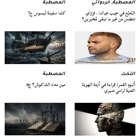
المصطبة
المصطبة
,
خردواتي
كلنا سفينة ثيسوس ج7
البُعبُع في جيب عيالنا.. فإزاي
نتطمن من غير ما نبقى مُخبرين؟
التخت
المصطبة
ألبوم القمر: قراءة في أزمة الهوية
مين معاه الشاكوش؟ ج6
الفنية لرامي صبري