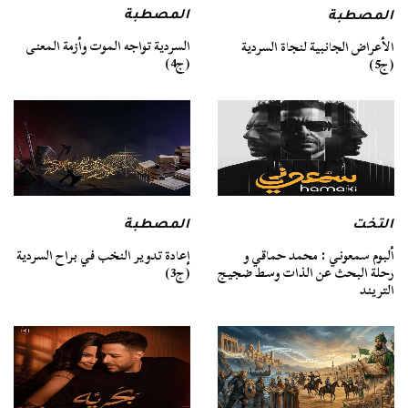
المصطبة
المصطبة
السردية تواجه الموت وأزمة المعنى
الأعراض الجانبية لنجاة السردية
(ج4)
(ج5)
التخت
المصطبة
ألبوم سمعوني : محمد حماقي و
إعادة تدوير النخب في براح السردية
رحلة البحث عن الذات وسط ضجيج
(ج3)
التريند