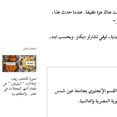
انت هناك هزة طفيفة. عندما حدث هذا،
.”
ية، توفي تشارلز ديكنز. وبحسب ابنه،
المقال التالي
صورة تكشف زيف
إعلانات “ البلوجرز ” عن
طعام أشهر المحلات في
 القسم الإنجليزي بجامعة عين شمس
مصر.. والمطعم يرد
ية المصرية والعالمية.