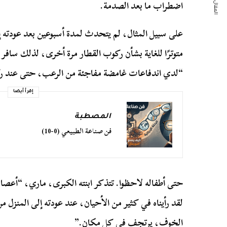
المقال التالي
اضطراب ما بعد الصدمة.
على سبيل المثال، لم يتحدث لمدة أسبوعين بعد عودته إ
متوترًا للغاية بشأن ركوب القطار مرة أخرى، لذلك ساف
“لدي اندفاعات غامضة مفاجئة من الرعب، حتى عند رك
إقرأ أيضا
المصطبة
فن صناعة الطبيعي (0-10)
حتى أطفاله لاحظوا. تتذكر ابنته الكبرى، ماري، “أع
لقد رأيناه في كثير من الأحيان، عند عودته إلى المنزل 
الخوف، يرتجف في كل مكان.”