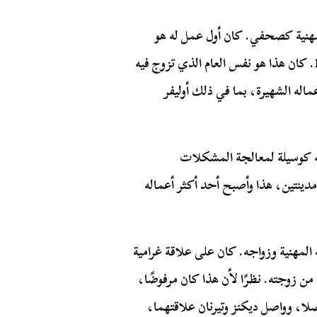
لمهنية كصحفي. كان أول عمل له هو
المنشور المتسلسل The Pickwick Papers في عام 1836. كان هذا هو نفس العام الذي تزوج فيه
ين و1865، كتب معظم أعماله الشهيرة، بما في ذلك أوليفر
ته كوسيلة لمعالجة المشكلات
فة. عكست روايته عام 1859، حكاية مدينتين، هذا وأصبح أحد أكثر أعماله
حياته المهنية وزواجه. كان على علاقة غرامية
 تيرنان منذ عام 1857 وأراد الطلاق من زوجته. نظرًا لأن هذا كان مرفوضًا،
لا، وواصل ديكنز وتيرنان علاقتهما،