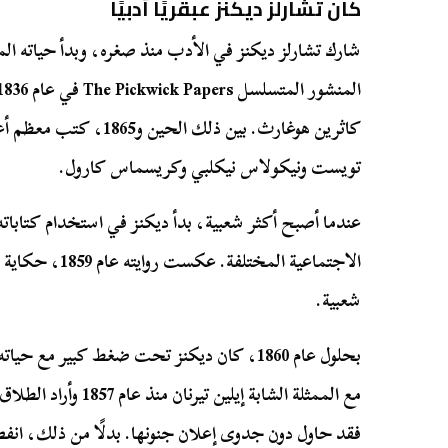
كان تشارلز ديكنز عبقريًا أدبيًا
شارك تشارلز ديكنز في الأدب منذ صغره، وبدأ حياته ا
كاثرين هوغارث. بين ذلك الح
تويست ونيكولاس نيكلبي وكريسماس كارول.
عندما أصبح أكثر شعبية، بدأ ديكنز في استخدام كتابا
الاجتماعية المختل
شعبية.
بحلول عام 1860، كان ديكنز تحت ضغط كبير مع 
مع الممثلة الشابة إيلين
فقد حاول دون جدوى إعلان جنونها. بدلًا من ذلك، انفص