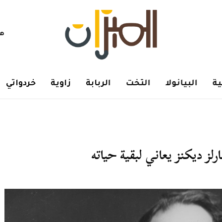
هم
ة
البيانولا
التخت
الربابة
زاوية
خردواتي
ز ديكنز يعاني لبقية حياته