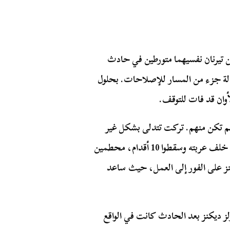
جد تشارلز ديكنز وإلين تيرنان نفسيهما متورطين في حادث
لة جزء من المسار للإصلاحات. بحلول
أوان قد فات للتوقف.
م تكن منهم. تركت تتدلى بشكل غير
مستقر فوق النهر. انفصل العديد من العربات التي كانت خلف عربته وسقطوا 10 أقدام، محطمين
ز على الفور إلى العمل، حيث ساعد
لز ديكنز بعد الحادث كانت في الواقع