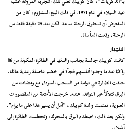
بـ”الذكريات”، كان كويبك تعني تلك التجربة المروعة عشية
عيد الميلاد في عام 1971. في ذلك اليوم المشؤوم، كان من
المفترض أن تستغرق الرحلة ساعة. لكن بعد 25 دقيقة فقط من
الرحلة، وقعت المأساة.
الانهيار
كانت كويبك جالسة بجانب والدتها في الطائرة المكونة من 86
راكبًا عندما وجدوا أنفسهم فجأة في خضم عاصفة رعدية هائلة.
حلقت الطائرة في دوامة من السحب السوداء مع ومضات من
البرق تتلألأ عبر النوافذ. عندما خرجت الأمتعة من المقصورات
العلوية، تمتمت والدة كويبك، “آمل أن يسير هذا على ما يرام”.
ولكن بعد ذلك، اصطدم البرق بالمحرك، وتحطمت الطائرة إلى
أشلاء.