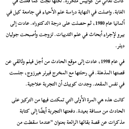
كانت تعاني من كوابيس متكررة. لكنها نجت كما فعلت في
الغابة. واصلت في النهاية دراسة علم الأحياء في جامعة كيل في
ألمانيا عام 1980، ثم حصلت على درجة الدكتوراه. عادت إلى
بيرو لإجراء أبحاث في علم الثدييات. تزوجت وأصبحت جوليان
ديلر.
في عام 1998، عادت إلى موقع الحادث من أجل فيلم وثائقي عن
قصتها المذهلة. في رحلتها مع المخرج فيرنر هيرزوج، جلست
في نفس المقعد. وجدت كويبك أن التجربة علاجية.
كانت هذه هي المرة الأولى التي تمكنت فيها من التركيز على
الحادث من مسافة بعيدة. دفعتها التجربة أيضًا إلى كتابة
مذكرات عن قصة بقائها الرائعة بعنوان “عندما سقطت من