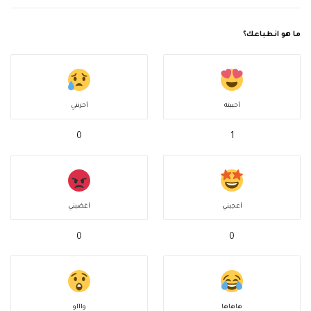
ما هو انطباعك؟
أحببته
أحزنني
0
1
أعجبني
أغضبني
0
0
هاهاها
واااو