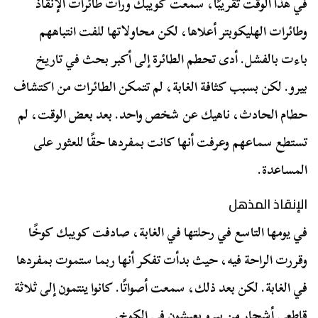
في هذا الوقت تقريبًا، سمعت كويبك ورأت طائرات الإنقاذ
وطائرات الهليكوبتر أعلاها، لكن محاولاتها للفت انتباههم
باءت بالفشل. أدى تحطم الطائرة إلى أكبر بحث في تاريخ
بيرو. لكن بسبب كثافة الغابة، لم تتمكن الطائرات من اكتشاف
حطام الحادث، ناهيك عن شخص واحد. بعد بعض الوقت، لم
تستطع سماعهم وعرفت أنها كانت بمفردها حقًا للعثور على
المساعدة.
الإنقاذ المذهل
في يومها التاسع في رحلتها في الغابة، صادفت كويبك كوخًا
وقررت الراحة فيه، حيث بدأت تفكر أنها ربما ستموت بمفردها
في الغابة. لكن بعد ذلك، سمعت أصواتًا. كانوا ينتمون إلى ثلاثة
قاطعي أشجار من بيرو يعيشون في الكوخ.