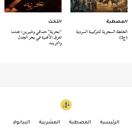
المصطبة
التخت
الخلطة السحرية للتركيبة السردية
“بحرية” حماقي وشيرين: عندما
(ج2)
تغرق الأغنية في بحر الجدل
والتريند
الرئيسية
المصطبة
المشربية
البيانولا