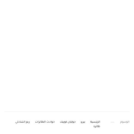
الوسوم
الرئيسية
بيرو
جوليان كويبك
حوادث الطائرات
ريم الشاذلي
طائرة