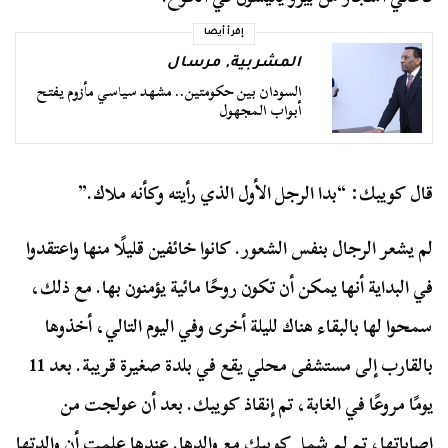
إقرأ أيضا
المشربية
,
مرسال
السودان بين حكومتين.. مشهد سياسي مأزوم يفتح
أبواب المجهول
قال كويبك: “بدا الرجل الأول الذي رأيته وكأنه ملاك.”
لم يشعر الرجال بنفس الشعور. كانوا خائفين قليلًا منها واعتقدوا
في البداية أنها يمكن أن تكون روحًا مائية يؤمنون بها. مع ذلك،
سمحوا لها بالبقاء هناك لليلة أخرى وفي اليوم التالي، أخذوها
بالقارب إلى مستشفى محلي يقع في بلدة صغيرة قريبة. بعد 11
يومًا مروعًا في الغابة، تم إنقاذ كويبك. بعد أن عولجت من
إصاباتها، تم لم شمل كويبك مع والدها. عندها علمت أن والدتها