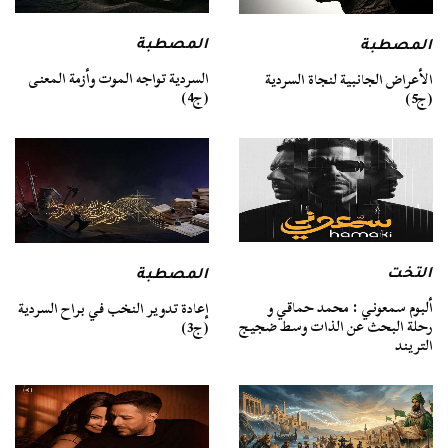
المصطبة
المصطبة
السردية تواجه الموت وأزمة المعنى
الأعراض الجانبية لنجاة السردية
(ج4)
(ج5)
التخت
المصطبة
ألبوم سمعوني : محمد حماقي و
إعادة تدوير النخب في براح السردية
رحلة البحث عن الذات وسط ضجيج
(ج3)
التريند