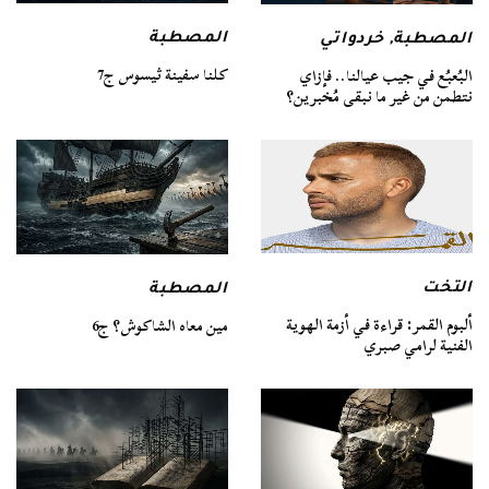
المصطبة
المصطبة
,
خردواتي
كلنا سفينة ثيسوس ج7
البُعبُع في جيب عيالنا.. فإزاي
نتطمن من غير ما نبقى مُخبرين؟
التخت
المصطبة
ألبوم القمر: قراءة في أزمة الهوية
مين معاه الشاكوش؟ ج6
الفنية لرامي صبري