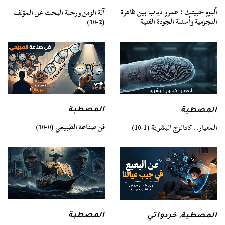
ألبوم حبيتك : عمرو دياب بين ظاهرة
آلة الزمن ورحلة البحث عن المؤلف
النجومية وأسئلة الجودة الفنية
(2-10)
المصطبة
المصطبة
فن صناعة الطبيعي (0-10)
المعيار.. كتالوج البشرية (1-10)
المصطبة
المصطبة
,
خردواتي