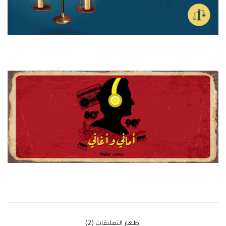
‫إظهار التعليقات (2)