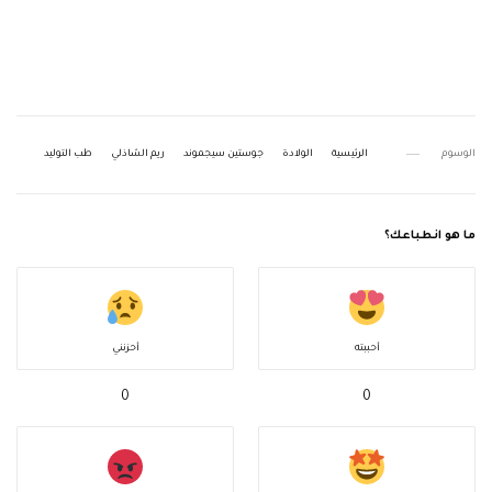
الوسوم
الرئيسية
الولادة
جوستين سيجموند
ريم الشاذلي
طب التوليد
ما هو انطباعك؟
أحببته
أحزنني
0
0