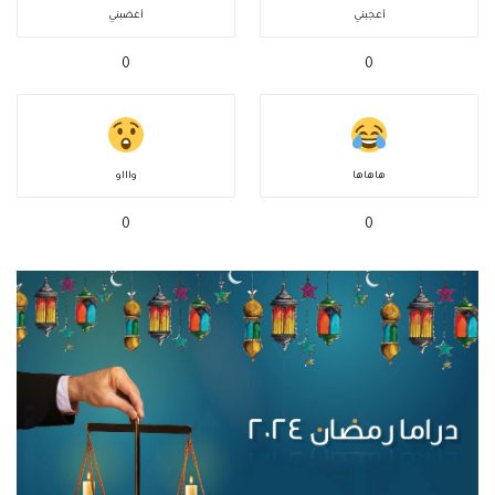
أعجبني
أغضبني
0
0
هاهاها
واااو
0
0