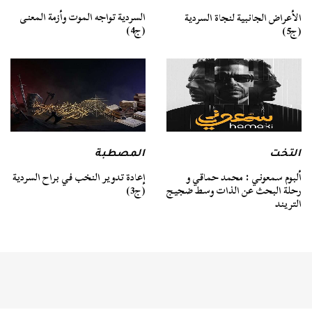
السردية تواجه الموت وأزمة المعنى
الأعراض الجانبية لنجاة السردية
(ج4)
(ج5)
التخت
المصطبة
ألبوم سمعوني : محمد حماقي و
إعادة تدوير النخب في براح السردية
رحلة البحث عن الذات وسط ضجيج
(ج3)
التريند