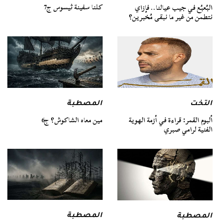
كلنا سفينة ثيسوس ج7
البُعبُع في جيب عيالنا.. فإزاي
نتطمن من غير ما نبقى مُخبرين؟
التخت
المصطبة
ألبوم القمر: قراءة في أزمة الهوية
مين معاه الشاكوش؟ ج6
الفنية لرامي صبري
المصطبة
المصطبة