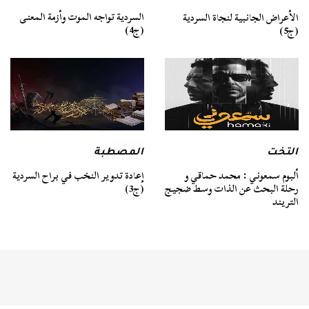
السردية تواجه الموت وأزمة المعنى
الأعراض الجانبية لنجاة السردية
(ج4)
(ج5)
التخت
المصطبة
ألبوم سمعوني : محمد حماقي و
إعادة تدوير النخب في براح السردية
رحلة البحث عن الذات وسط ضجيج
(ج3)
التريند