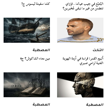
كلنا سفينة ثيسوس ج7
البُعبُع في جيب عيالنا.. فإزاي
نتطمن من غير ما نبقى مُخبرين؟
التخت
المصطبة
ألبوم القمر: قراءة في أزمة الهوية
مين معاه الشاكوش؟ ج6
الفنية لرامي صبري
المصطبة
المصطبة