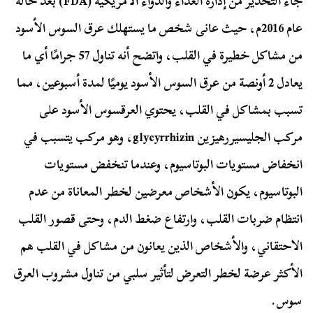
جاء التحذير من إدارة الغذاء والدواء الأمريكية (FDA) بعد حالة
عام 2016م، حيث عانى شخص ما يستهلك عرق السوس الأسود
من مشاكل خطيرة في القلب، واتضح أنه تناول 57 جرامًا أي ما
يعادل 2 أونصة من عرق السوس الأسود يوميًا لمدة أسبوعين، مما
تسبب بمشاكل في القلب، يحتوي العرقسوس الأسود على
مركب الجليسيررهيزين glycyrrhizin، وهو مركب يتسبب في
انخفاض مستويات البوتاسيوم، وعندما تنخفض مستويات
البوتاسيوم، يكون الأشخاص معرضين لخطر المعاناة من عدم
انتظام ضربات القلب، وارتفاع ضغط الدم، وحتى قصور القلب
الاحتقاني، والأشخاص الذين يعانون من مشاكل في القلب هم
الأكثر عرضة لخطر التعرض لتأثير سلبي من تناول مشروب العرق
سوس.