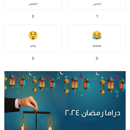
أعجبني
أغضبني
0
1
هاهاها
واااو
0
0