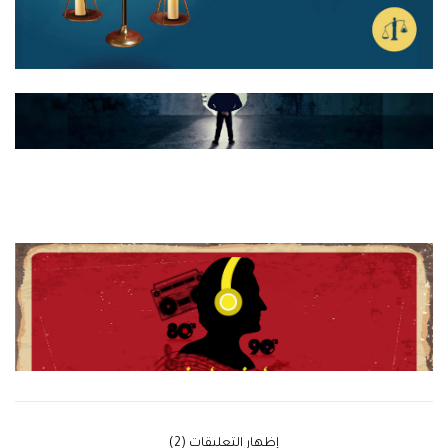
‫إظهار التعليقات (2)