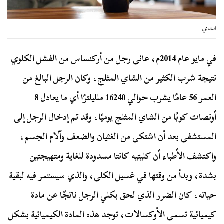
الشاي
في مايو عام 2014م، عانى رجل من أركنساس من الفشل الكلوي
نتيجة شرب الكثير من الشاي المثلج، وكان الرجل البالغ من
العمر 56 عامًا يشرب حوالي 16240 ملليلترًا أي ما يعادل 8
أونصات كوبًا من الشاي المثلج يوميًا، وقد تم إدخال الرجل إلى
المستشفى بعد أن اشتكى من الغثيان والضعف وآلام الجسم،
واكتشف الأطباء أن كليتيه كانتا مسدودة للغاية ومتهيجتين
بشدة، وبدأ من وقتها في غسيل الكلى، والذي سيستمر فيه لبقية
حياته، كان الضرر الذي لحق بكلي الرجل ناتجًا عن مادة
كيميائية تسمى الأوكسالات، توجد هذه المادة الكيميائية بشكل