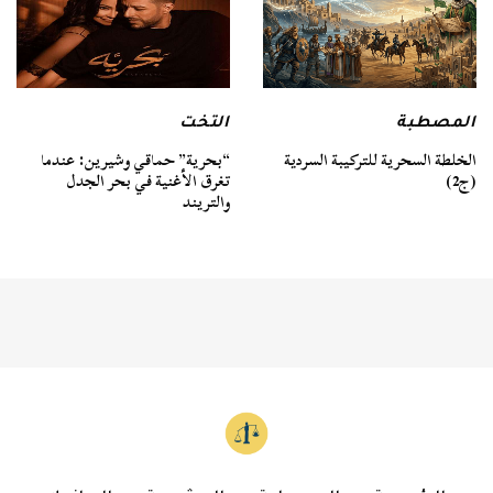
المصطبة
التخت
الخلطة السحرية للتركيبة السردية
“بحرية” حماقي وشيرين: عندما
(ج2)
تغرق الأغنية في بحر الجدل
والتريند