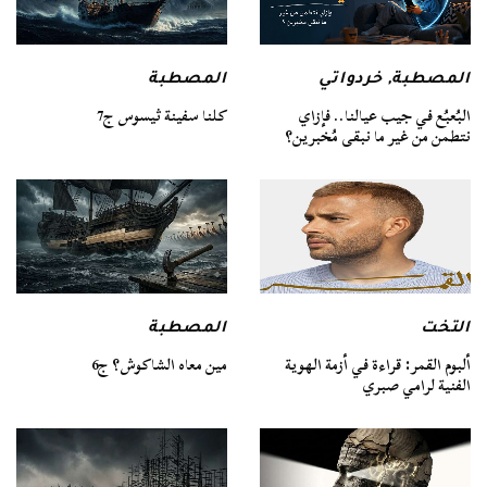
المصطبة
المصطبة
,
خردواتي
كلنا سفينة ثيسوس ج7
البُعبُع في جيب عيالنا.. فإزاي
نتطمن من غير ما نبقى مُخبرين؟
التخت
المصطبة
ألبوم القمر: قراءة في أزمة الهوية
مين معاه الشاكوش؟ ج6
الفنية لرامي صبري