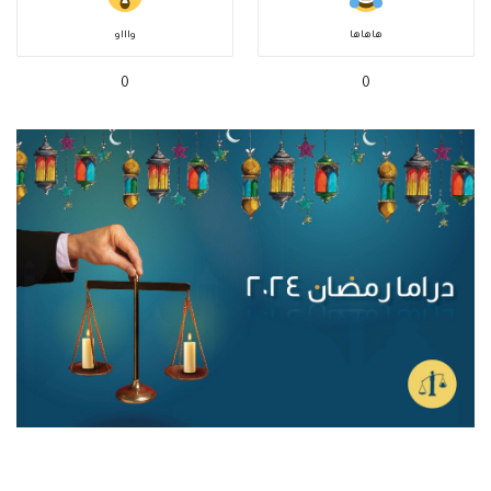
هاهاها
واااو
0
0