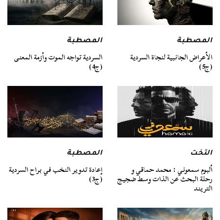
المصطبة
المصطبة
السردية تواجه الموت وأزمة المعنى
الأعراض الجانبية لنجاة السردية
(ج4)
(ج5)
التخت
المصطبة
ألبوم سمعوني : محمد حماقي و
إعادة تدوير النخب في براح السردية
رحلة البحث عن الذات وسط ضجيج
(ج3)
التريند