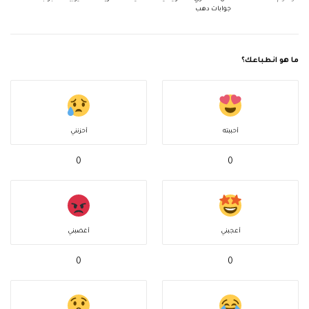
جوابات دهب
ما هو انطباعك؟
أحببته
أحزنني
0
0
أعجبني
أغضبني
0
0