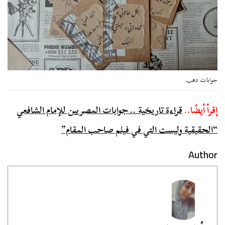
جوابات دهب
إقرأ أيضًا..
قراءة تاريخية .. جوابات المصريين للإمام الشافعي
“الحقيقية وليست التي في فيلم صاحب المقام”
Author