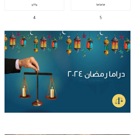
هاهاها
واااو
4
5