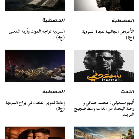
المصطبة
المصطبة
السردية تواجه الموت وأزمة المعنى
الأعراض الجانبية لنجاة السردية
(ج4)
(ج5)
التخت
المصطبة
ألبوم سمعوني : محمد حماقي و
إعادة تدوير النخب في براح السردية
رحلة البحث عن الذات وسط ضجيج
(ج3)
التريند