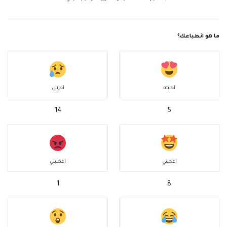
ما هو انطباعك؟
أحببته
أحزنني
14
5
أعجبني
أغضبني
1
8