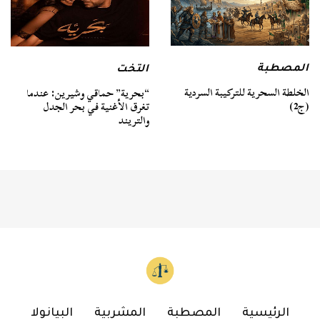
المصطبة
التخت
الخلطة السحرية للتركيبة السردية
“بحرية” حماقي وشيرين: عندما
(ج2)
تغرق الأغنية في بحر الجدل
والتريند
الرئيسية
المصطبة
المشربية
البيانولا