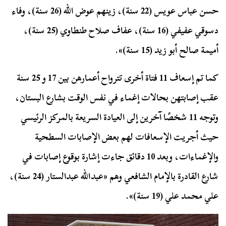
حسن عباس عويس (22 سنة)، زينهم عوض الله (26 سنة)، وفاء
دسوقي عفيفي (16 سنة)، عفاف صلاح طنطاوي (25 سنة)،
أميمة صالح أبو زيد (15 سنة)».
كما تم إسعاف 11 فتاة أخرى تترواح أعمارهن بين 17 و 25 سنة
عقب إصابتهن بحالات إغماء في نفس الوقت بشارع البستان،
وتوجه 11 شخصًا آخرين إلى العيادة السريعة بالمركز الرئيسي
حيث أجريت الإسعافات لهم بعض الإصابات السطحية
والإغماءات، وبعد 10 دقائق جاءت إشارة بوقوع إصابات في
شارع القادرة بالإمام الشافعي وهم «عبدالله عبدالستار (24 سنة)،
علي محمد علي (19 سنة)».