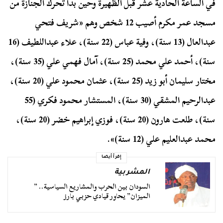
في الساعة الحادية عشر قبل الظهيرة وحين بدأ تحرك الجنازة من
مسجد عمر مكرم أصيب 12 شخص وهم «شريف فتحي
عبدالعال (13 سنة)، وفية عباس (22 سنة)، علاء عبداللطيف (16
سنة)، أحمد علي محمد (25 سنة)، آمال فهمي علي (35 سنة)،
مختار سليمان أبو زيد (25 سنة)، عثمان محمود علي (20 سنة)،
عبدالرحيم المشقي (30 سنة)، المستشار محمود فكري (55
سنة)، طلعت هارون (20 سنة)، فوزي إبراهيم خضر (20 سنة)،
محمد عبدالعليم علي (12 سنة)».
إقرأ أيضا
المشربية
السودان بين الحرب والمشاريع السياسية.. ”
الميزان” يحاور قيادي حزبي بارز