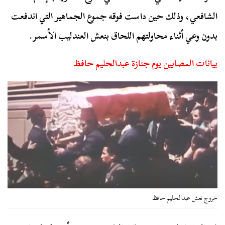
الشافعي، وذلك حين داست فوقه جموع الجماهير التي اندفعت
بدون وعي أثناء محاولتهم اللحاق بنعش العندليب الأسمر.
بيانات المصابين يوم جنازة عبدالحليم حافظ
خروج نعش عبدالحليم حافظ