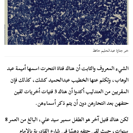
خبر جنازة عبدالحليم حافظ
الشيء المعروف والثابت أن هناك فتاة انتحرت اسمها أميمة عبد
الوهاب، وتكلم عنها الخطيب عبدالحميد كشك، كذلك فإن
المقربين من العندليب أكدوا أن هناك 3 فتيات أخريات لقين
حتفهن بعد انتحارهن دون أن يتم ذكر أسماءهن.
لكن هناك قتيل آخر هو الطفل سمير سيد علي، البالغ من العمر 8
سنوات، حيث لقي حتفه دهسًا في شارع القادرية بالإمام