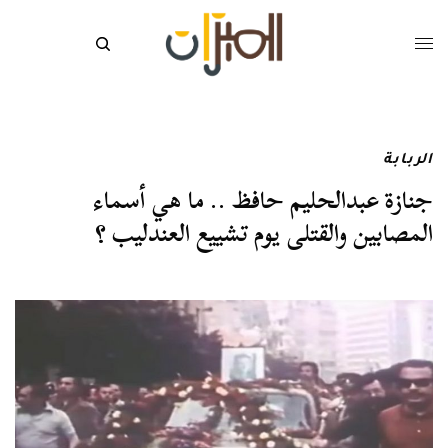
الربابة
جنازة عبدالحليم حافظ .. ما هي أسماء
المصابين والقتلى يوم تشييع العندليب ؟