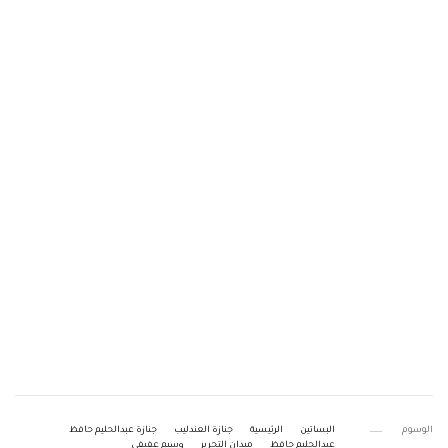
الوسوم
البساتين
الرئيسية
جنازة العندليب
جنازة عبدالحليم حافظ
عبدالحليم حافظ
ميدان التحرير
وسيم عفيفي