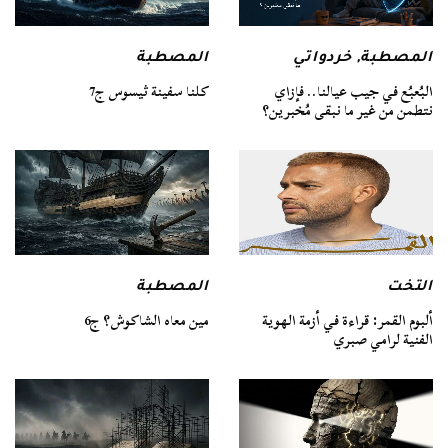
المصطبة
المصطبة
,
خردواتي
كلنا سفينة ثيسوس ج7
البُعبُع في جيب عيالنا.. فإزاي
نتطمن من غير ما نبقى مُخبرين؟
التخت
المصطبة
ألبوم القمر: قراءة في أزمة الهوية
مين معاه الشاكوش؟ ج6
الفنية لرامي صبري