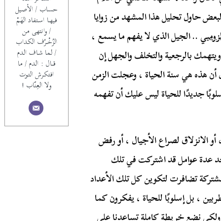
حساب / الأصيل
لبعض حاول تحليل هذا المشهد من زوايا
فيهــا اسـتفاد الهَـمْ
/ وانتهى من
لزومبي
.. الجيل الذي لا يفهم ما يسمع ،
الزُخْــرُف الكداب
/ لما شـاف الدم
ا ويتهمك بالرجعية والتخلف والجهل إن
قـــال : الدم / ما
 أن هذه هي سنة الحياة ، وعجلت الزمن
افتكـرش التوت
ولا العِنّاب !
سلوبًا جديدًا للحياة ليس عليك أن تفهمه
، أو الانزلاق لصراع الأجيال ، أو رفض
نجد عدة عوامل قد اشتركت في تلك
 مشتركة تضافرت لتكوين كل تلك الأعداد
بين ، بل إسلوبًا للحياة ، يفكرون كما
. ولكي نضع خريطة كاملة تساعدنا على