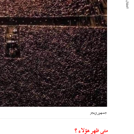
المقال التالي
جمهور ويجز
متى ظهر هؤلاء ؟