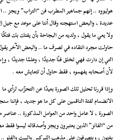
هوليوود .. إنهم جماهير المطرب فن “التراب” ويجز .. ا
عديدة ، والبعض استهجنه وقال أننا على موعد مع جيل
ا
ولا يعي ما يقول ، ولديه من البجاحة بأن يفتك بك فتكً
حاولت مجرد انتقاده في تصرف ما .. والبعض الآخر يقول
التي إن دارت فهي تخلق فنًا جديدًا ، وعلمًا جديدًا ، وإ
لأن أصحابه يفهموه ، فقط حاول أن تتعايش معه .
وإذا قررنا تحليل تلك الصورة بعيدًا عن التحزّب لرأي ما 
الانضمام لفئة الناقمين على كل ما هو جديد ، فإننا س
الصورة ، لا عامل واحد من العوامل المذكورة .. عناصر
من “الفانز” الذين يعتبرون ويجز وأصدقائه ليسوا فقط مطر
يغنون ، ويتصرفون على مذهب الليركس والبيت والفلو .