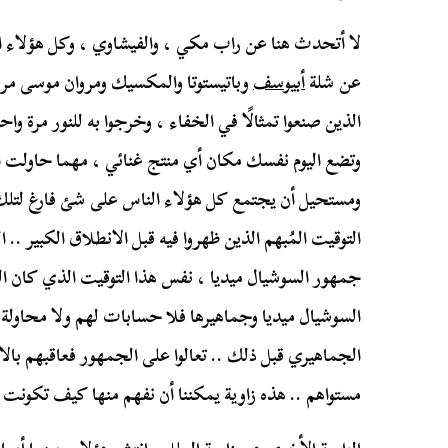
لا أتحدث هنا عن راب مكي ، والفيشاوي ، وكل هؤلاء ا
عن شلة
أبيوسف
وباتيستوتا والمكسيك ومروان موسى مرو
الذين صنعوا تمثالًا في الخفاء ، وخرجوا به للنور مرة واح
وتضع اليوم نفسك مكان أي منتج غنائي ، مهما حاولت الت
ومستحيل أن يجتمع كل هؤلاء الناس على شئ فارغ لتلك 
التوقيت المُبهم الذين ظهروا فيه قبل الانطلاق الكبير .
جمهور السوشيال ميديا ، نفس هذا التوقيت الذي كان ال
السوشيال ميديا وجماهيرها فلا حسابات لهم ولا محاولة
الجماهيري قبل ذلك .. تعالوا على الجمهور فعاقبهم بالاب
مستواهم .. هذه زاوية يمكننا أن نفهم منها كيف تكونت 