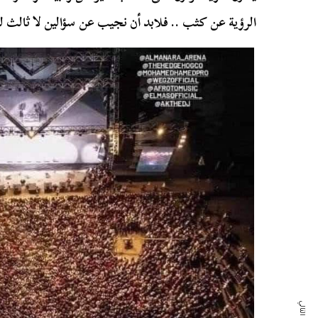
الرؤية عن كثب .. فلابد أن نجيب عن سؤالين لا ثالث له