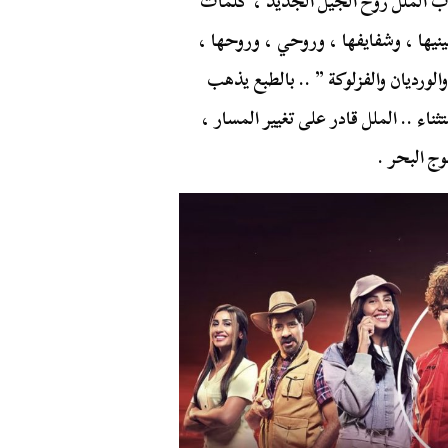
صاب الملل روح الجيل الجديد ، كلمات
عينيها ، وشفايفها ، وروحي ، وروحها ،
الورديان والفزلوكة ” .. بالطبع يذهب
ناء .. الملل قادر على تغيير المسار ،
ج البحر .