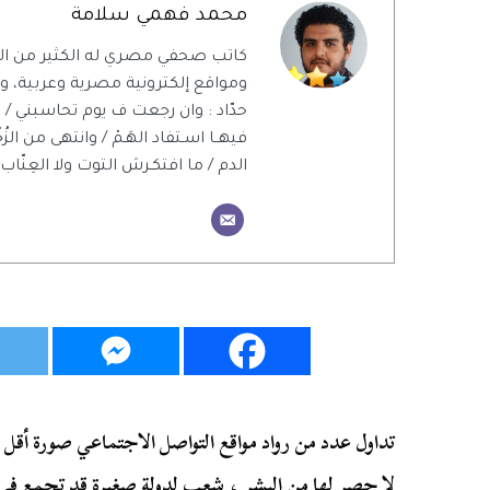
محمد فهمي سلامة
كاتب صحفي مصري له الكثير من ال
ومواقع إلكترونية مصرية وعربية، ويت
حدّاد : وان رجعت ف يوم تحاسبني / 
فيهــا اسـتفاد الهَـمْ / وانتهى من الزُ
الدم / ما افتكـرش التوت ولا العِنّاب 
تداول عدد من رواد مواقع التواصل الاجتماعي صورة أقل ما
لا حصر لها من البشر ، شعب لدولة صغيرة قد تجمع في