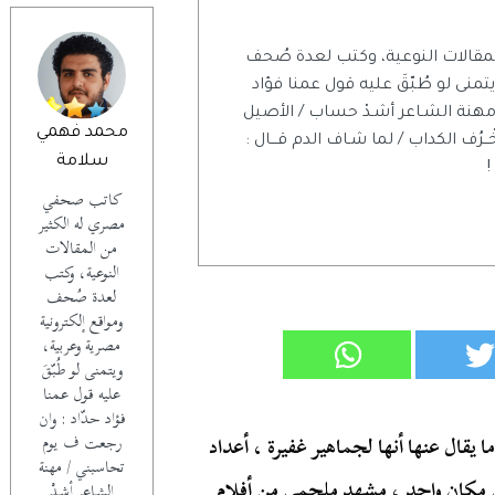
مقالات النوعية، وكتب لعدة صُحف
منى لو طُبّقَ عليه قول عمنا فؤاد
مهنة الشـاعر أشـدْ حساب / الأصيل
محمد فهمي
خْــرُف الكداب / لما شـاف الدم قـــال :
سلامة
!
كاتب صحفي
مصري له الكثير
من المقالات
النوعية، وكتب
لعدة صُحف
ومواقع إلكترونية
مصرية وعربية،
ويتمنى لو طُبّقَ
عليه قول عمنا
فؤاد حدّاد : وان
 يقال عنها أنها لجماهير غفيرة ، أعداد
رجعت ف يوم
تحاسبني / مهنة
 مكان واحد ، مشهد ملحمي من أفلام
الشـاعر أشـدْ