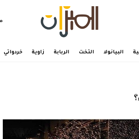
هم
ة
البيانولا
التخت
الربابة
زاوية
خردواتي
؟