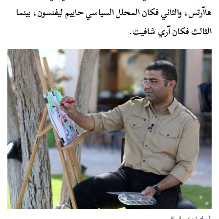
هاآرتس، و
الثاني فكان المحلل السياسي حاييم ليفنسون،
بينما
الثالث فكان آري شافيت.
الرسام شهاب الوراقي