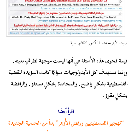
صوت الأزهر – عدد 11 أكتوبر 2023م، ص3
قيمة فحوى هذه الأسئلة في أنها ليست موجهة لطرفٍ بعينه،
وإنما تستهدف كل الأيدولوجيات سواءًا كانت المؤيدة للقضية
الفلسطينية بشكلٍ واضح، والمحايدة بشكلٍ مستفز، والرافضة
بشكلٍ مقزز.
اقرأ أيضًا
“تهجير الفلسطينيين ورفض الأزهر” بدأ من الحلمية الجديدة