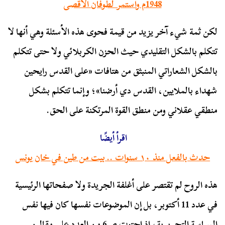
1948م واستمر لطوفان الأقصى
لكن ثمة شيء آخر يزيد من قيمة فحوى هذه الأسئلة وهي أنها لا
تتكلم بالشكل التقليدي حيث الحزن الكربلائي ولا حتى تتكلم
بالشكل الشعاراتي المنبثق من هتافات «على القدس رايحين
شهداء بالملايين، القدس دي أرضنا»؛ وإنما تتكلم بشكل
منطقي عقلاني ومن منطق القوة المرتكنة على الحق.
اقرأ أيضًا
حدث بالفعل منذ ١٠ سنوات .. بيت من طين في خان يونس
هذه الروح لم تقتصر على أغلفة الجريدة ولا صفحاتها الرئيسية
في عدد 11 أكتوبر، بل إن الموضوعات نفسها كان فيها نفس
السياسة التحريرية، إذ احتوت ص6 من العدد على مقالين