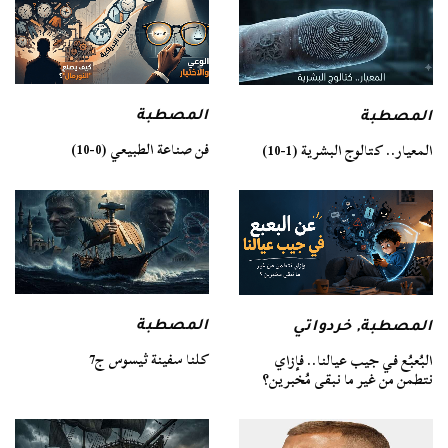
المصطبة
المصطبة
فن صناعة الطبيعي (0-10)
المعيار.. كتالوج البشرية (1-10)
المصطبة
المصطبة
,
خردواتي
كلنا سفينة ثيسوس ج7
البُعبُع في جيب عيالنا.. فإزاي
نتطمن من غير ما نبقى مُخبرين؟