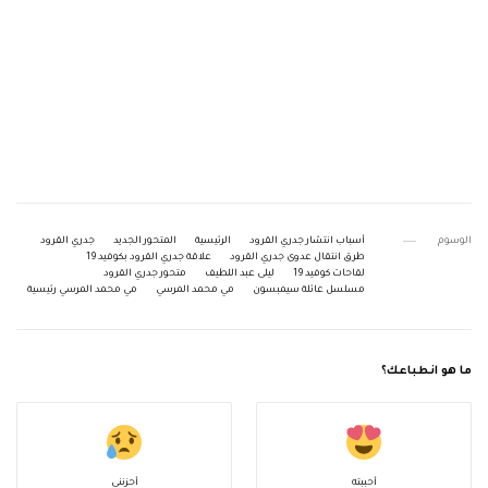
الوسوم
أسباب انتشار جدري القرود
الرئيسية
المتحور الجديد
جدري القرود
طرق انتقال عدوى جدري القرود
علاقة جدري القرود بكوفيد 19
لقاحات كوفيد 19
ليلى عبد اللطيف
متحور جدري القرود
مسلسل عائلة سيمبسون
مي محمد المرسي
مي محمد المرسي رئيسية
ما هو انطباعك؟
أحببته
أحزنني