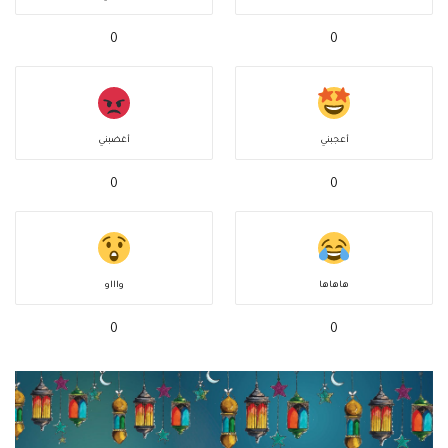
0
0
أعجبني
أغضبني
0
0
هاهاها
واااو
0
0