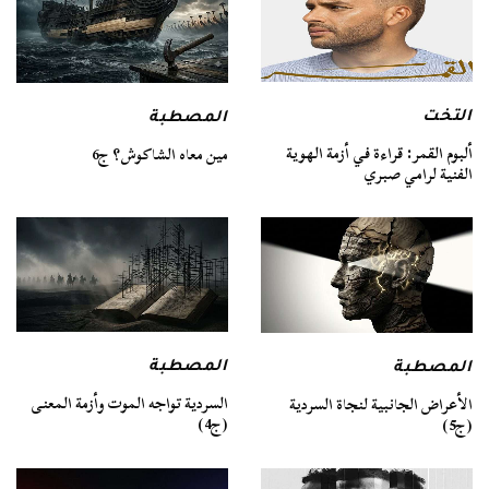
التخت
المصطبة
ألبوم القمر: قراءة في أزمة الهوية
مين معاه الشاكوش؟ ج6
الفنية لرامي صبري
المصطبة
المصطبة
السردية تواجه الموت وأزمة المعنى
الأعراض الجانبية لنجاة السردية
(ج4)
(ج5)