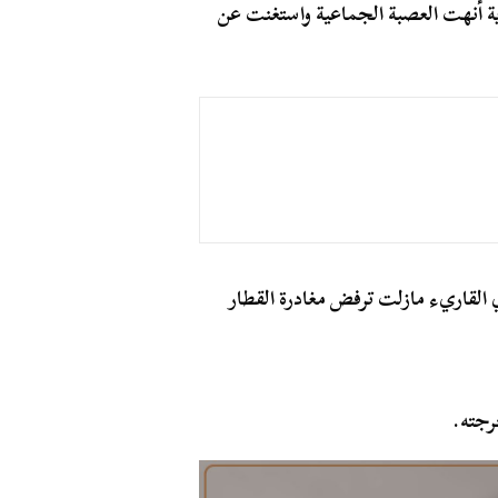
 أنهت العصبة الجماعية واستغنت عن
لقاريء مازلت ترفض مغادرة القطار
رجته.