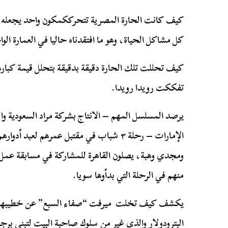
كيف كانت الحارة المصرية تتحرككمكون واحد يجعله تما
كل مشاكل الحياة، وهو ما افتقدناه حاليا في العمارة الو
كيف تحللت تلك الحارة دقيقة بدقيقة بتحلل قيمة كبارها 
تفككت رويدا رويدا.
يرصد المسلسل المهم – الانتاج بشركة مراد السعودية و
الإمارات – رحلة ٣ شباب في مقتبل عمرهم لعبد
ومجدي وهبة، يصلون القاهرة للمشاركة في مسابقة عم
منهم في الرحلة التي بدأوها سويا.
يكشف كيف تخلت ميرفت “صفاء السبع” عن خطيبها 
البترودولار والذي غير من سلوك صاحبة البيت لتبني برج