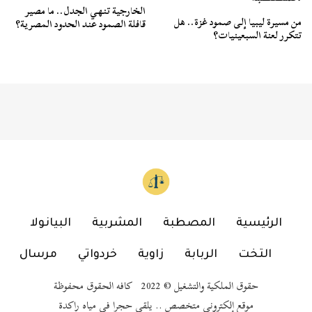
الخارجية تنهي الجدل.. ما مصير
من مسيرة ليبيا إلى صمود غزة.. هل
قافلة الصمود عند الحدود المصرية؟
تتكرر لعنة السبعينيات؟
الرئيسية
المصطبة
المشربية
البيانولا
التخت
الربابة
زاوية
خردواتي
مرسال
حقوق الملكية والتشغيل © 2022 كافه الحقوق محفوظة
موقع إلكتروني متخصص .. يلقي حجرا في مياه راكدة