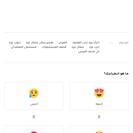
الوسوم
أحياء غزة تحت القصف
الميزان
تهجير سكان شمال غزة
جنوب غزة
حرب غزة
شمال غزة
قصف المستشفيات
مستشفى المعمداني
مي محمد المرسي
ما هو انطباعك؟
أحببته
أحزنني
0
0