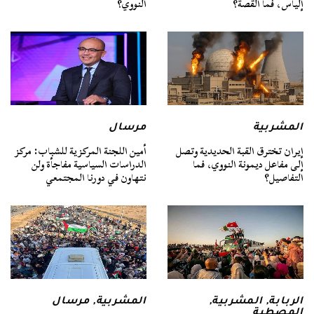
إلياس، فما القصة؟
النووي؟
المشربية
مرسال
إيران تخترق القبة الحديدية وتصل
أمين اللجنة المركزية للشباب: مركز
إلى مفاعل ديمونة النووي، فما
الدراسات السياسية مفاجأة ولن
التفاصيل؟
نتهاون في دورنا المجتمعي
الربابة
,
المشربية
,
المشربية
,
مرسال
المصطبة