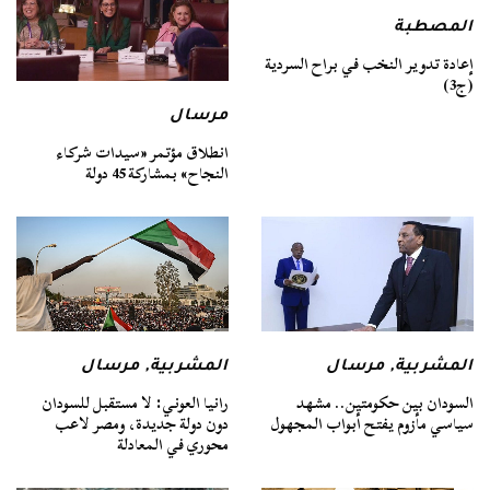
المصطبة
إعادة تدوير النخب في براح السردية
(ج3)
مرسال
انطلاق مؤتمر «سيدات شركاء
النجاح» بمشاركة 45 دولة
المشربية
,
مرسال
المشربية
,
مرسال
السودان بين حكومتين.. مشهد
رانيا العوني: لا مستقبل للسودان
سياسي مأزوم يفتح أبواب المجهول
دون دولة جديدة، ومصر لاعب
محوري في المعادلة