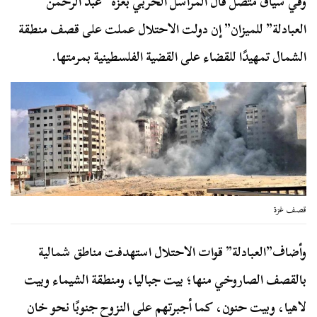
وفي سياق متصل قال المراسل الحربي بغزة “عبد الرحمن
العبادلة” للميزان” إن دولت الاحتلال عملت على قصف منطقة
الشمال تمهيدًا للقضاء على القضية الفلسطينية بمرمتها.
قصف غزة
وأضاف”العبادلة” قوات الاحتلال استهدفت مناطق شمالية
بالقصف الصاروخي منها؛ بيت جباليا، ومنطقة الشيماء وبيت
لاهيا، وبيت حنون، كما أجبرتهم على النزوح جنوبًا نحو خان