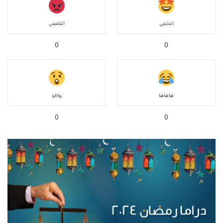
أعجبني
أغضبني
0
0
هاهاها
واااو
0
0