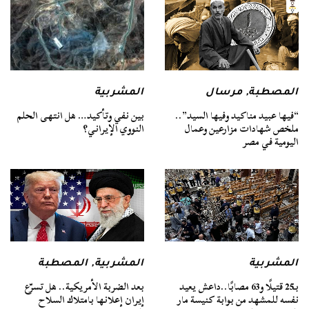
المصطبة
,
مرسال
المشربية
“فيها عبيد مناكيد وفيها السيد”..
بين نفي وتأكيد… هل انتهى الحلم
ملخص شهادات مزارعين وعمال
النووي الإيراني؟
اليومية في مصر
المشربية
المشربية
,
المصطبة
بـ25 قتيلًا و63 مصابًا..داعش يعيد
بعد الضربة الأمريكية.. هل تسرّع
نفسه للمشهد من بوابة كنيسة مار
إيران إعلانها بامتلاك السلاح