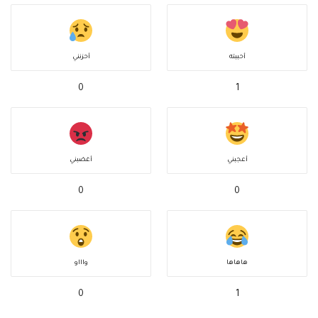
أحببته
أحزنني
0
1
أعجبني
أغضبني
0
0
هاهاها
واااو
0
1