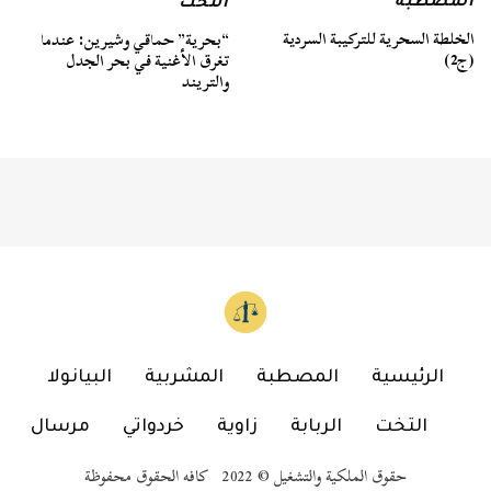
المصطبة
التخت
الخلطة السحرية للتركيبة السردية
“بحرية” حماقي وشيرين: عندما
(ج2)
تغرق الأغنية في بحر الجدل
والتريند
الرئيسية
المصطبة
المشربية
البيانولا
التخت
الربابة
زاوية
خردواتي
مرسال
حقوق الملكية والتشغيل © 2022 كافه الحقوق محفوظة