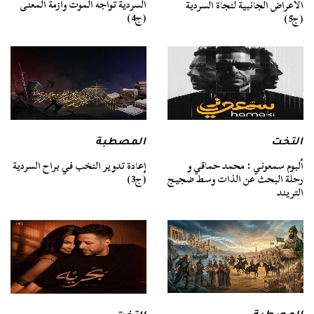
السردية تواجه الموت وأزمة المعنى
الأعراض الجانبية لنجاة السردية
(ج4)
(ج5)
التخت
المصطبة
ألبوم سمعوني : محمد حماقي و
إعادة تدوير النخب في براح السردية
رحلة البحث عن الذات وسط ضجيج
(ج3)
التريند