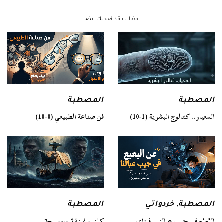
مقالات قد تعجبك ايضا
المصطبة
المصطبة
فن صناعة الطبيعي (0-10)
المعيار.. كتالوج البشرية (1-10)
المصطبة
المصطبة
,
خردواتي
كلنا سفينة ثيسوس ج7
البُعبُع في جيب عيالنا.. فإزاي