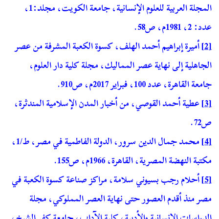
المجلة العربية للعلوم الإنسانية، جامعة الكويت، مجلد:1،
عدد: 2، 1981م، ص58.
[2]
أميرة إبراهيم أحمد الهلف، كسوة الكعبة المشرفة من عصر
الجاهلية إلى نهاية عصر المماليك، مجلة كلية دار العلوم،
جامعة القاهرة، عدد 100، فبراير 2017م، ص910.
[3]
عطية أحمد القوصي، من أخبار المدن الإسلامية المندثرة،
ص72.
[4]
محمد جمال الدين سرور، الدولة الفاطمية في مصر، ط/1،
مكتبة النهضة المصرية، القاهرة، 1966م، ص155.
[5]
أحلام رجب بسيوني سلامة، مراكز صناعة كسوة الكعبة في
مصر منذ أقدم العصور حتى نهاية العصر المملوكي، مجلة
الدراسات الإنسانية والأدبية، كلية الآداب، جامعة كفر الشيخ،