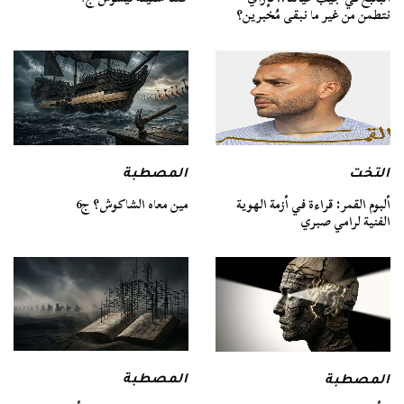
نتطمن من غير ما نبقى مُخبرين؟
التخت
المصطبة
ألبوم القمر: قراءة في أزمة الهوية
مين معاه الشاكوش؟ ج6
الفنية لرامي صبري
المصطبة
المصطبة