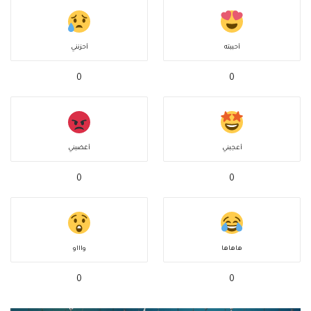
أحببته
أحزنني
0
0
أعجبني
أغضبني
0
0
هاهاها
واااو
0
0