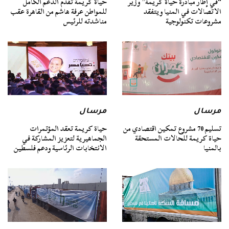
“في إطار مبادرة حياة كريمة” وزير
حياة كريمة تقدم الدعم الكامل
الاتصالات في المنيا ويتفقد
للمواطن عرفة هاشم من القاهرة عقب
مشروعات تكنولوجية
مناشدته للرئيس
مرسال
مرسال
تسليم 70 مشروع تمكين اقتصادي من
حياة كريمة تعقد المؤتمرات
حياة كريمة للحالات المستحقة
الجماهيرية لتعزيز المشاركة في
بالمنيا
الانتخابات الرئاسية ودعم فلسطين