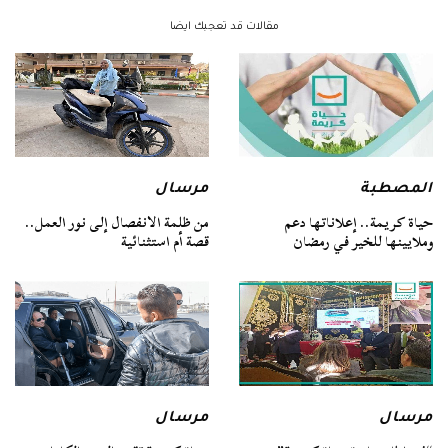
مقالات قد تعجبك ايضا
المصطبة
مرسال
حياة كريمة.. إعلاناتها دعم
من ظلمة الانفصال إلى نور العمل..
وملايينها للخير في رمضان
قصة أم استثنائية
مرسال
مرسال