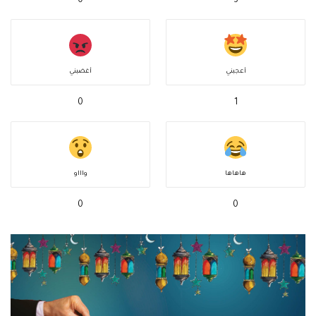
0
3
أعجبني
أغضبني
0
1
هاهاها
واااو
0
0