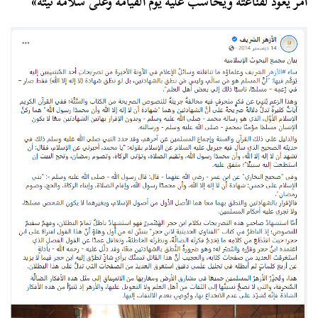
أمر يعود لقناعته ويُحاسب عليه يوم القيامة وعلى سلامة نيته»