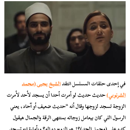
في إحدى حلقات المسلسل انتقد
الشيخ يحيى (محمد
الشرنوبي)
حديث حديث لو أمرت أحدا أن يسجد لأحد لأمرت
الزوجة تسجد لزوجها وقال أنه “حديث ضعيف أو آحاد، يعني
الرسول اللي كان بيعامل زوجاته بمنتهى الرقة والجمال هيقول
كده على (محمل الجد)؟! هو الزوج ده إله؟ وبأمارة إيه تسجد