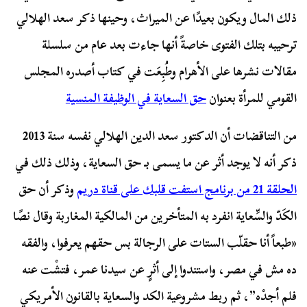
ذلك المال ويكون بعيدًا عن الميراث، وحينها ذكر سعد الهلالي
ترحيبه بتلك الفتوى خاصةً أنها جاءت بعد عام من سلسلة
مقالات نشرها على الأهرام وطُبِعَت في كتاب أصدره المجلس
القومي للمرأة بعنوان
حق السعاية في الوظيفة المنسية
من التناقضات أن الدكتور سعد الدين الهلالي نفسه سنة 2013
ذكر أنه لا يوجد أثر عن ما يسمى بـ حق السعاية، وذلك ذلك في
الحلقة 21 من برنامج استفت قلبك على قناة دريم
وذكر أن حق
الكَدّ والسِّعاية انفرد به المتأخرين من المالكية المغاربة وقال نصًا
«طبعاً أنا حقلّب الستات على الرجالة بس حقهم يعرفوا، والفقه
ده مش في مصر، واستندوا إلى أثرٍ عن سيدنا عمر، فتشْت عنه
فلم أجدْه”، ثم ربط مشروعية الكد والسعاية بالقانون الأمريكي