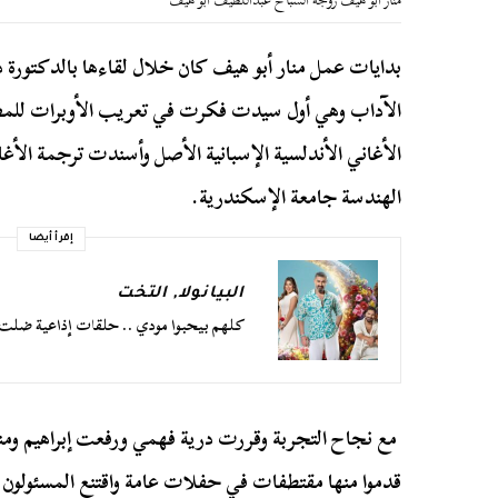
منار أبو هيف زوجة السباح عبداللطيف أبو هيف
بدايات عمل منار أبو هيف كان خلال لقاءها بالدكتورة در
الآداب وهي أول سيدت فكرت في تعريب الأوبرات للمص
الأغاني الأندلسية الإسبانية الأصل وأسندت ترجمة الأغا
الهندسة جامعة الإسكندرية.
إقرأ أيضا
البيانولا
,
التخت
كلهم بيحبوا مودي .. حلقات إذاعية ضلت 
مع نجاح التجربة وقررت درية فهمي ورفعت إبراهيم ومنار أ
قدموا منها مقتطفات في حفلات عامة واقتنع المسئولون 