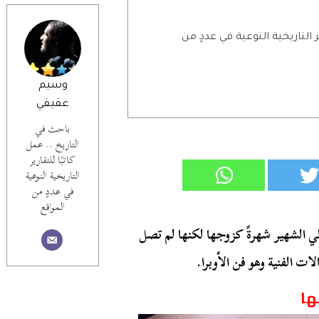
ر التاريخية النوعية في عددٍ من
وسيم
عفيفي
باحث في
التاريخ .. عمل
كاتبًا للتقارير
التاريخية النوعية
في عددٍ من
المواقع
 الشهير شهرةً كزوجها لكنها لم تصل
 الفنية وهو فن الأوبرا.
ها