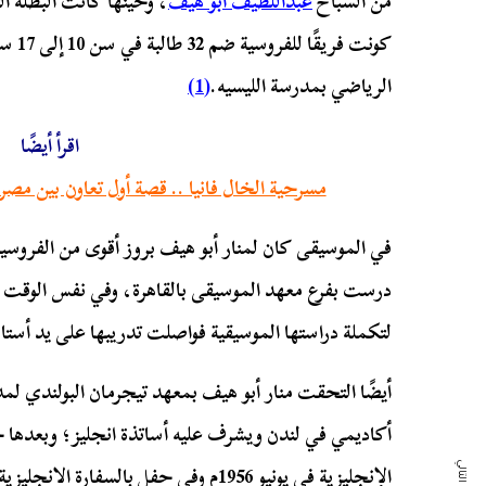
من السباح
عبداللطيف أبو هيف
، وحينها كانت البطلة ال
كونت ف
الرياضي بمدرسة الليسيه.
(1)
اقرأ أيضًا
مسرحية الخال فانيا .. قصة أول تعاون بين مصر و
في الموسيقى كان لمنار أبو هيف بروز أقوى من الفروسي
درست بفرع معهد الموسيقى بالقاهرة، وفي نفس الوق
لتكملة دراستها الموسيقية فواصلت تدريبها على يد أستا
أكاديمي في لندن ويشرف عليه أساتذة انجليز؛ وبعدها ح
الإنجليزية في يونيو 1956م وفي حفل بالسفارة الانجليزية سلمه لها القنصل الانجليزي.