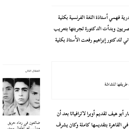
ية فهمي أستاذة اللغة الفرنسية بكلية
ريون وبدأت الدكتورة تجربتها بتعريب
ني للدكتور إبراهيم رفعت الأستاذ بكلية
المقال التالي
طريقها للشاشة
بو هيف تقديم أوبرا لاترافياتا بعد أن
ضائعون في رماد حريق
في القاهرة بتقديمها كاملة وكان يشرف
منزل…لغز أطفال سودر