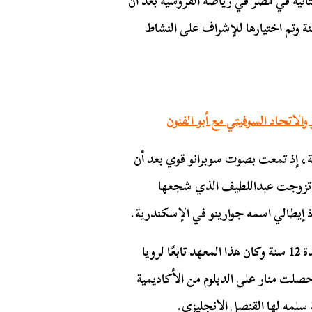
ثانية في مصر في رياضة الفروسية بعد ان
ريقًا للفروسية ضم 32 طالبة في سن 10 إلى 17 سنة وتم اختيارها للإشراف على النشاط
الاتحاد السوفيتي مع أبو الفنون
ة، إذ تمعت بصوت سوبرانو قوي بعد أن
ت تزوجت عبداللطيف الذي شجعها
ذ إيطالي اسمه جوارينو في الإسكندرية.
أيضًا التحقت منار أبو هيف بمعهد تيجرمان البولندي لمدة 12 سنة وكان هذا المعهد تابعًا لرويا
صلت منار على الدبلوم من الأكاديمية