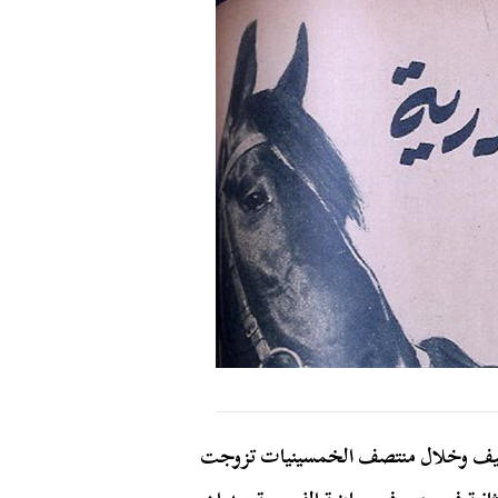
عام 1932م، ولدت منار أبو هيف وخلال منتصف الخمسينيات تزوجت