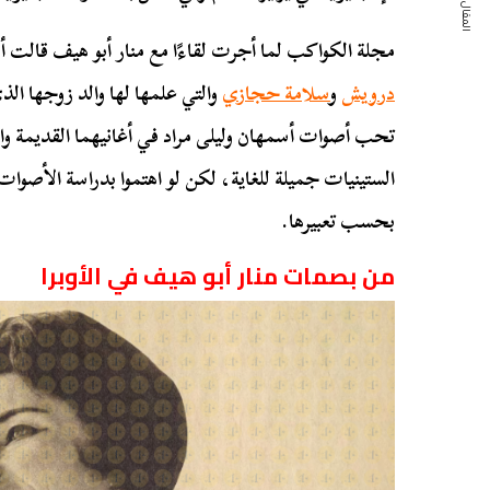
المقال التالي
مجلة الكواكب لما أجرت لقاءًا مع منار أبو هيف قالت 
درويش
و
سلامة حجازي
والتي علمها لها والد زوجها الذ
تحب أصوات أسمهان وليلى مراد في أغانيهما القديمة وا
الستينيات جميلة للغاية، لكن لو اهتموا بدراسة الأصو
بحسب تعبيرها.
من بصمات منار أبو هيف في الأوبرا