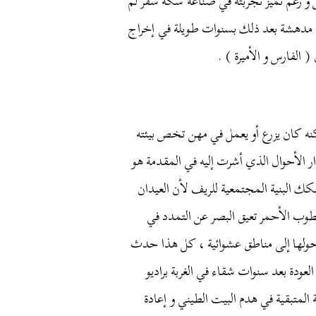
و
رغم
تميز
تجربته
في
صناعة
سكة
سفر
لم
مدهشة
بعد
ذلك
بسنوات
طويلة
في
إخراج
(
الفارس
و
الأميرة
) .
نه
كان
يزرع
أو
يعمل
في
مهن
تخص
بيئته
ر
الأحوال
الذي
أشرت
إليه
في
المقدمة
هو
فكك
البنية
المجتمعية
للريف
لأن
العيدان
طوب
الأحمر
تعيق
البصر
عن
التمدد
في
ولها
إلى
مناطق
عشوائية
،
كل
هذا
حدث
العودة
بعد
سنوات
شقاء
في
الغربة
براديو
المتبقية
في
هدم
البيت
الطيني
و
إعادة