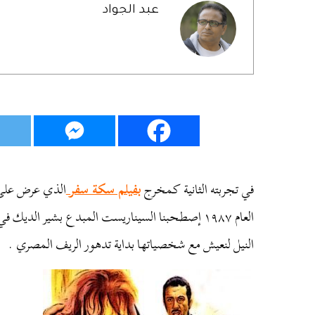
عبد الجواد
في
تجربته
الثانية
كمخرج
بفيلم سكة سفر
الذي
عرض
على
العام
١٩٨٧
إصطحبنا
السيناريست
المبدع
بشير
الديك
في
النيل
لنعيش
مع
شخصياتها
بداية
تدهور
الريف
المصري
.