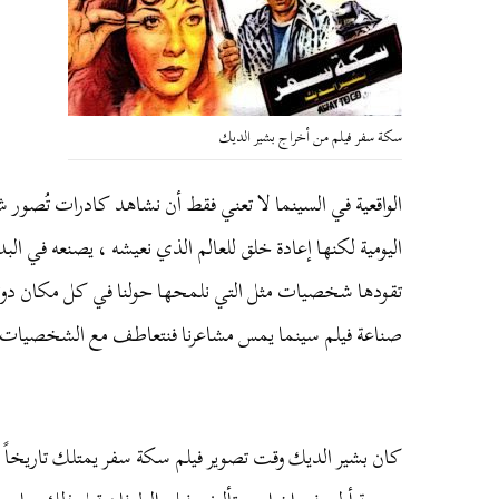
سكة سفر فيلم من أخراج بشير الديك
الواقعية
في
السينما
لا
تعني
فقط
أن
نشاهد
كادرات
تُصور
ش
اليومية
لكنها
إعادة
خلق
للعالم
الذي
نعيشه
،
يصنعه
في
البد
تقودها
شخصيات
مثل
التي
نلمحها
حولنا
في
كل
مكان
دون
صناعة
فيلم
سينما
يمس
مشاعرنا
فنتعاطف
مع
الشخصيات
كان
بشير
الديك
وقت
تصوير
فيلم
سكة
سفر
يمتلك
تاريخاً