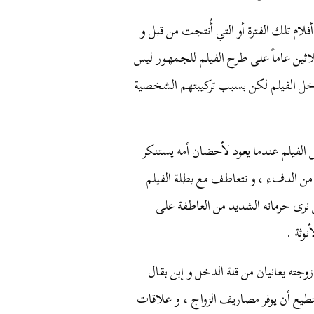
أفلام
تلك
الفترة
أو
التي
أُنتجت
من
قبل
و
اثين
عاماً
على
طرح
الفيلم
للجمهور
ليس
خل
الفيلم
لكن
بسبب
تركيبتهم
الشخصية
الفيلم
عندما
يعود
لأحضان
أمه
يستنكر
من
الدفء
،
و
نتعاطف
مع
بطلة
الفيلم
نرى
حرمانه
الشديد
من
العاطفة
على
أنوثة
.
زوجته
يعانيان
من
قلة
الدخل
و
إبن
بقال
طيع
أن
يوفر
مصاريف
الزواج
،
و
علاقات