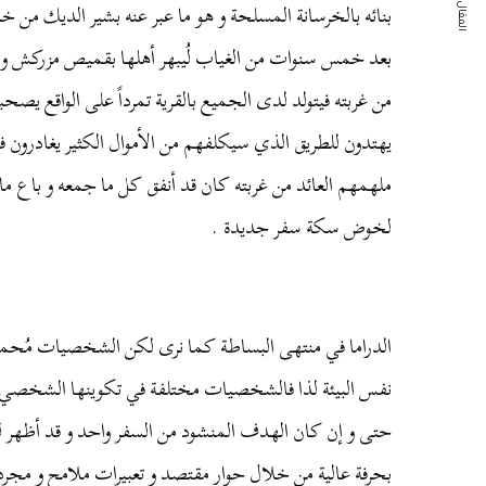
المقال التالي
بنائه
بالخرسانة
المسلحة
و
هو
ما
عبر
عنه
بشير
الديك
من
خل
بعد
خمس
سنوات
من
الغياب
لُيبهر
أهلها
بقميص
مزركش
و
من
غربته
فيتولد
لدى
الجميع
بالقرية
تمرداً
على
الواقع
يصحبه
يهتدون
للطريق
الذي
سيكلفهم
من
الأموال
الكثير
يغادرون
ف
ملهمهم
العائد
من
غربته
كان
قد
أنفق
كل
ما
جمعه
و
باع
ما
لخوض
سكة
سفر
جديدة
.
الدراما
في
منتهى
البساطة
كما
نرى
لكن
الشخصيات
مُحمل
نفس
البيئة
لذا
فالشخصيات
مختلفة
في
تكوينها
الشخصي
حتى
و
إن
كان
الهدف
المنشود
من
السفر
واحد
و
قد
أظهر
ل
بحرفة
عالية
من
خلال
حوار
مقتصد
و
تعبيرات
ملامح
و
مجرد