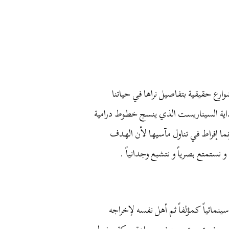
وارع
حقيقية
بتفاصيل
نراها
في
حياتنا
اية
السيناريست
الذي
ينسج
خطوط
درامية
ما
إفراط
في
تناول
مآسيها
لأن
الهدف
و
نستمتع
بصرياً
و
نتشبع
وجدانياً
.
سينمائياً
كمؤلفاً
ثم
أهل
نفسه
لإخراجه