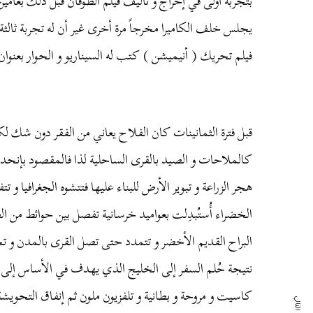
بتجربة
أولى
في
إخراج
و
تأليف
فيلم
الطوفان
قبل
ذلك
بعامين
يجلس
خلف
الكاميرا
مخرجاً
مرة
أخرى
غير
أن
له
تجربة
ثالثة
فيلم
تحريك
(
أنيميشن
)
كتب
له
السيناريو
و
الحوار
بعنوان
قبل
فترة
الثمانينات
كان
الفلاح
يعاني
من
الفقر
دون
شك
لك
كالملاحات
و
الصيد
بالقرى
الساحلية
لذا
فالمقصود
بإنحدا
هجر
الزراعة
و
تبوير
الأرض
للبناء
عليها
فتتشوه
الجغرافيا
و
تت
الخضراء
أُستُبدِلت
بعواميد
خرسانية
تفصل
بين
حوائط
من
ال
البراح
القديم
الأخضر
و
تتمدد
حتى
تصل
القرى
بالمدن
و
تح
نتيجة
حُلم
السفر
إلى
الخليج
الذي
يهدف
في
الأساس
إلى
كاسيت
و
مروحة
و
بطانية
و
تلفزيون
ملون
ثم
إنفاق
التحويشة