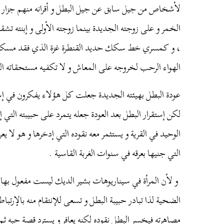
لأشخاص
من
جيل
سابق
عن
جيل
البطل
و
أقرانه
منهم
جزار
الخمر
و
على
زوجته
الجديدة
بينما
زوجته
الأولى
و
إبنته
تشقي
،
و
كمسري
خط
سكك
حديد
القنطرة
غزة
الذي
فقد
مسك
الهواء
الرحب
لخروجه
على
المعاش
و
لا
تكفيه
مستحقاته
ال
عودة
البطل
بهيئته
الجديدة
جعلت
كل
هؤلاء
يفكرون
في
إس
لكن
إستقرار
البطل
بعد
العودة
جعله
يتمرد
على
حبيبته
التي
إ
الوحيد
في
القرية
و
يستثمر
معه
نقوده
التي
إدخرها
و
هو
لا
يع
التي
جنيها
بعرقه
في
سنوات
الغربة
القاسية
.
و
لأن
المرأة
في
سيناريوهات
بشير
الديك
ليست
مفعول
بها
الضحية
لذا
تبادر
حبيبة
البطل
و
تسعى
للإنتقام
منه
بالإرتباط
مصاهرته
فيخسر
البطل
نقوده
لكنه
يعافر
و
يسترد
قصة
حبه
ثم