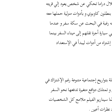
ال
دراما
تحكي
عن
شخص
يعود
إلي
قريته
بنطلون
كاوبوي
و
بأدوات
منزلية
حملها
معه
رغبة
في
البحث
عن
سكة
سفر
و
عندما
ي
سيارة
أجرة
تقلهم
إلى
ميناء
السفر
بينما
إشتراه
من
أدوات
ليبدأ
في
الإستعداد
ة
بتواريخ
إجتماعية
متنوعة
رغم
الإشتراك
في
و
تمتلك
دوافع
متغيرة
تدفعها
نحو
السفر
نا
سيناريو
الفيلم
ملامح
كل
الشخصيات
نظرات
أعين
.