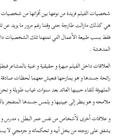
شخصيات
الفيلم
فريدة
من
نوعها
بين
أقرانها
من
شخصيات
هي
كذلك
مازالت
طازجة
حتى
وقتنا
رغم
مرور
ما
يزيد
عن
ثل
فقط
بسب
طبيعة
الأعمال
التي
تمتهنا
تلك
الشخصيات
دا
المدهشة
.
العلاقات
داخل
الفيلم
مبهرة
و
حقيقية
و
غنية
بالمشاعر
فبطل
رائحة
جسدها
و
هو
يمازحها
فنعيش
معهما
لحظات
صادقة
الملهوفة
للقاء
حبيبها
العائد
بعد
سنوات
غياب
طويلة
و
نحن
ملامحه
و
هو
ينظر
إلى
عيينيها
و
يلمس
جسدها
المتفجر
بال
و
علاقات
أخرى
لأشخاص
من
نفس
عمر
البطل
،
مدرس
و
يشفق
على
زوجته
من
بخل
أبيه
و
تحكماته
و
جزمجي
لا
يست