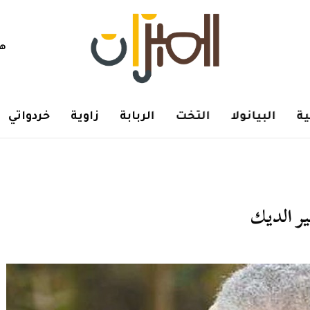
هم
ة
البيانولا
التخت
الربابة
زاوية
خردواتي
ير الديك