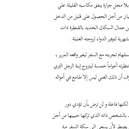
بلا
محل
جزارة
ينفق
مكاسبه
القليلة
علي
ان
من
أجل
الحصول
على
قليل
من
الدخل
ن
عمال
السكك
الحديد
بالقنطرة
ذات
شهرية
لتوفير
الدواء
لزوجته
العليلة
.
تلهام
تجربته
مع
السفر
ليغير
واقعه
المرير
،
نتظرته
أعواماً
خمسة
ليتزوج
إبنة
الرجل
الثري
رف
أن
ذلك
الغني
ليس
إلا
طامع
في
أمواله
لكنها
فاعلة
و
لن
ترض
بأن
تؤدي
دور
بالشخص
ذاته
الذي
تركها
حبيبها
من
أجل
يضطر
لأن
يسعى
إلى
سكة
السفر
مرة