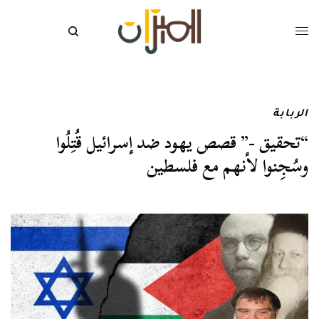
الربابة
“تحقيق -” قصص يهود ضد إسرائيل قُتِلُوا
وسُجِنوا لأنهم مع فلسطين