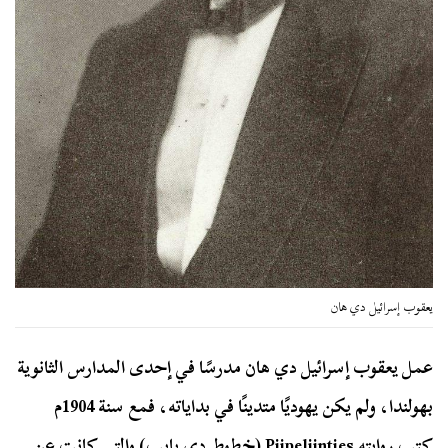
يعقوب إسرائيل دي هان
عمل يعقوب إسرائيل دي هان مدرسًا في إحدى المدارس الثانوية
بهولندا، ولم يكن يهوديًا متدينًا في بداياته، فمع سنة 1904م
كتب روايته Pijpelijntjes (خطوط دي بايب) والتي كانت عن