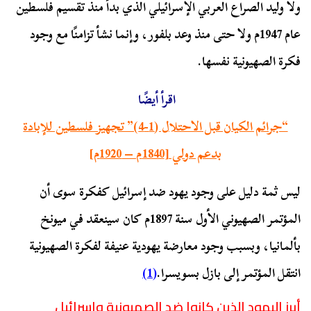
ولا وليد الصراع العربي الإسرائيلي الذي بدأ منذ تقسيم فلسطين
عام 1947م ولا حتى منذ وعد بلفور، وإنما نشأ تزامنًا مع وجود
فكرة الصهيونية نفسها.
اقرأ أيضًا
“جرائم الكيان قبل الاحتلال (1-4)” تجهيز فلسطين للإبادة
بدعم دولي [1840م – 1920م]
ليس ثمة دليل على وجود يهود ضد إسرائيل كفكرة سوى أن
المؤتمر الصهيوني الأول سنة 1897م كان سينعقد في ميونخ
بألمانيا، وبسبب وجود معارضة يهودية عنيفة لفكرة الصهيونية
انتقل المؤتمر إلى بازل بسويسرا.
(1)
أبرز اليهود الذين كانوا ضد الصهيونية وإسرائيل