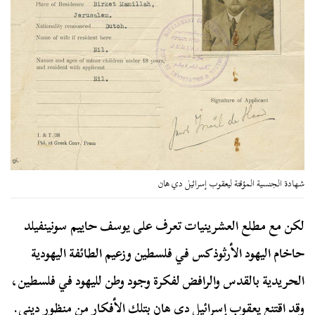
شهادة الجنسية المؤقتة ليعقوب إسرائيل دي هان
لكن مع مطلع العشرينيات تعرف على يوسف حاييم سونينفيلد
حاخام اليهود الأرثوذكس في فلسطين وزعيم الطائفة اليهودية
الحريدية بالقدس والرافض لفكرة وجود وطن لليهود في فلسطين،
وقد اقتنع يعقوب إسرائيل دي هان بتلك الأفكار من منظور ديني.