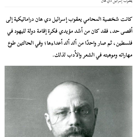
يعقوب إسرائيل دي هان
كانت شخصية المحامي يعقوب إسرائيل دي هان دراماتيكية إلى
أقصى حد، فقد كان من أشد مؤيدي فكرة إقامة دولة لليهود في
فلسطين، ثم صار واحدًا من ألد ألد أعداءها؛ وفي الحالتين طوع
مهاراته وموهبته في الشعر والأدب لذلك.