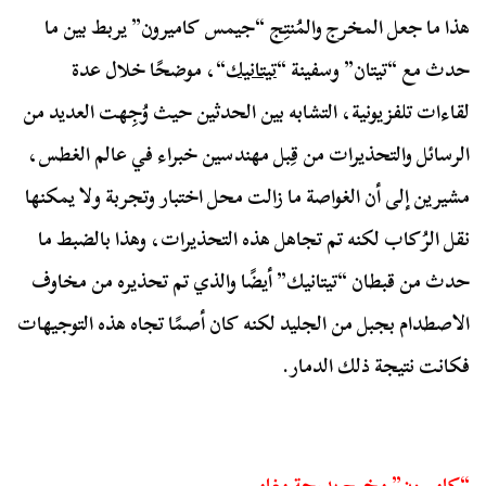
هذا ما جعل المخرج والمُنتِج “جيمس كاميرون” يربط بين ما
حدث مع “تيتان” وسفينة “
تيتانيك
“، موضحًا خلال عدة
لقاءات تلفزيونية، التشابه بين الحدثين حيث وُجِهت العديد من
الرسائل والتحذيرات من قِبل مهندسين خبراء في عالم الغطس،
مشيرين إلى أن الغواصة ما زالت محل اختبار وتجربة ولا يمكنها
نقل الرُكاب لكنه تم تجاهل هذه التحذيرات، وهذا بالضبط ما
حدث من قبطان “تيتانيك” أيضًا والذي تم تحذيره من مخاوف
الاصطدام بجبل من الجليد لكنه كان أصمًا تجاه هذه التوجيهات
فكانت نتيجة ذلك الدمار.
“كاميرون” مخرج بدرجة مغامر