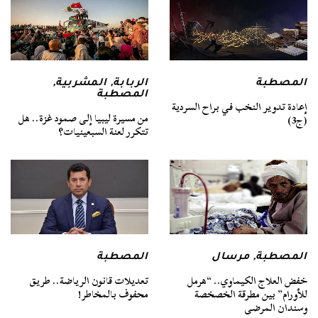
الربابة
,
المشربية
,
المصطبة
المصطبة
إعادة تدوير النخب في براح السردية
من مسيرة ليبيا إلى صمود غزة.. هل
(ج3)
تتكرر لعنة السبعينيات؟
المصطبة
,
مرسال
المصطبة
خفض العلاج الكيماوي.. “هرمل
تعديلات قانون الرياضة.. طريق
للأورام” بين مطرقة الخصخصة
محفوف بالمخاطر!
وسندان المرضى