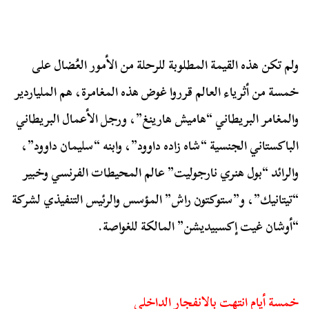
ولم تكن هذه القيمة المطلوبة للرحلة من الأمور العُضال على
خمسة من أثرياء العالم قرروا غوض هذه المغامرة، هم الملياردير
والمغامر البريطاني “هاميش هارينغ”، ورجل الأعمال البريطاني
الباكستاني الجنسية “شاه زاده داوود”، وابنه “سليمان داوود”،
والرائد “بول هنري نارجوليت” عالم المحيطات الفرنسي وخبير
“تيتانيك”، و”ستوكتون راش” المؤسس والرئيس التنفيذي لشركة
“أوشان غيت إكسبيديشن” المالكة للغواصة.
خمسة أيام انتهت بالانفجار الداخلي