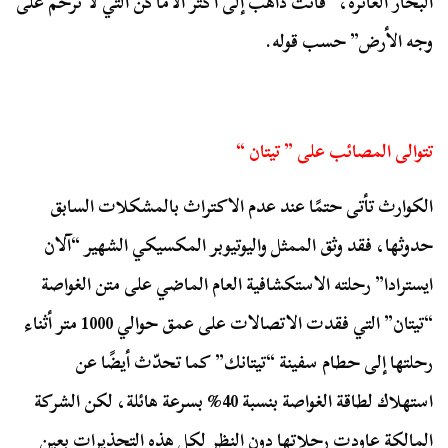
البحار الغائرة، “فأنت ذاهب إلى أكثر الأماكن التي لا ترحم على
وجه الأرض” حسب قوله.
تتوالى المصائب على ” تيتان “
الكوارث تأتى حتمًا عند عدم الاكتراث بالمشكلات السابق
حدوثها، فقد وثق الممثل واليوتيوبر المكسيكي الشهير “آلان
ايسترادا” رحلته الاستكشافية العام الماضي على متن الغواصة
“تيتان” التي فقدت الاتصالات على عمق حوالي 1000 متر أثناء
رحلتها إلى حطام سفينة “تيتانك” كما تحدّث أيضًا عن
استهلاك لطاقة الغواصة بنسبة 40% بسرعة هائلة، لكن الشركة
المالكة عاودت رحلاتها دون النظر لكل هذه التحذيرات بعين