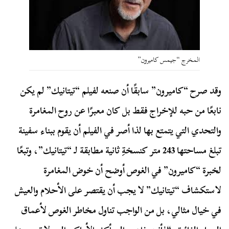
المخرج “جيمس كاميرون”
وقد صرح “كاميرون” سابقًا أن صنعه لفيلم “تيتانيك” لم يكن
نابعًا من حبه للإخراج فقط بل كان معبرًا عن روح المغامرة
والتحدي التي يتمتع بها لذا أصر في الفيلم أن يقوم ببناء سفينة
تبلغ مساحتها 243 متر كنسخةِ ثانية مطابقة لـ “تيتانيك”، وتبعًا
لخبرة “كاميرون” في الغوص أوضح أن خوض المغامرة
لاستكشاف “تيتانيك” لا يجب أن يقتصر على الأحلام والعيش
في خيال مثالي، بل من الواجب تناول مخاطر الغوص لأعماق