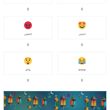
0
0
أعجبني
أغضبني
0
0
هاهاها
واااو
0
0