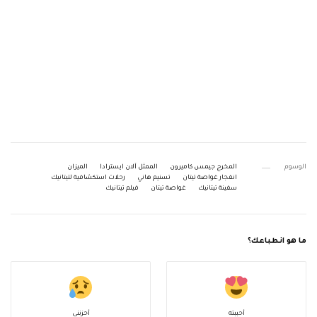
الوسوم
المخرج جيمس كاميرون
الممثل آلان ايسترادا
الميزان
انفجار غواصة تيتان
تسنيم هاني
رحلات استكشافية لتيتانيك
سفينة تيتانيك
غواصة تيتان
فيلم تيتانيك
ما هو انطباعك؟
أحببته
أحزنني