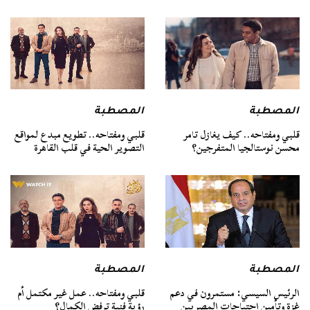
المصطبة
المصطبة
قلبي ومفتاحه.. كيف يغازل تامر
قلبي ومفتاحه.. تطويع مبدع لمواقع
محسن نوستالجيا المتفرجين؟
التصوير الحية في قلب القاهرة
المصطبة
المصطبة
الرئيس السيسي: مستمرون في دعم
قلبي ومفتاحه.. عمل غير مكتمل أم
غزة وتأمين احتياجات المصريين
رؤية فنية ترفض الكمال؟