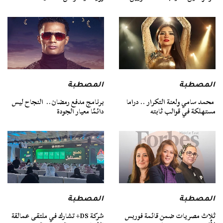
المصطبة
المصطبة
محمد سامي ولعنة التكرار .. دراما
برنامج مدفع رمضان.. النجاح ليس
مستهلكة في قوالب ثابته
دائمًا معيار الجودة
المصطبة
المصطبة
ثلاث مصريات ضمن قائمة فوربس
شركة DS+ تشارك في ملتقى عمالقة