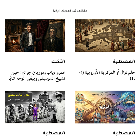
مقالات قد تعجبك ايضا
المصطبة
التخت
حلم نوال أو المركزية الأوروبية (4-
عمرو دياب ودوريان جراي: حين
10)
تشيخ الموسيقى ويبقى الوجه شابًا
المصطبة
المصطبة