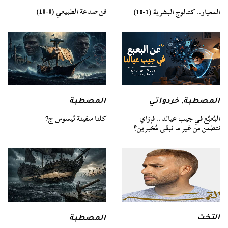
فن صناعة الطبيعي (0-10)
المعيار.. كتالوج البشرية (1-10)
المصطبة
المصطبة
,
خردواتي
كلنا سفينة ثيسوس ج7
البُعبُع في جيب عيالنا.. فإزاي
نتطمن من غير ما نبقى مُخبرين؟
التخت
المصطبة