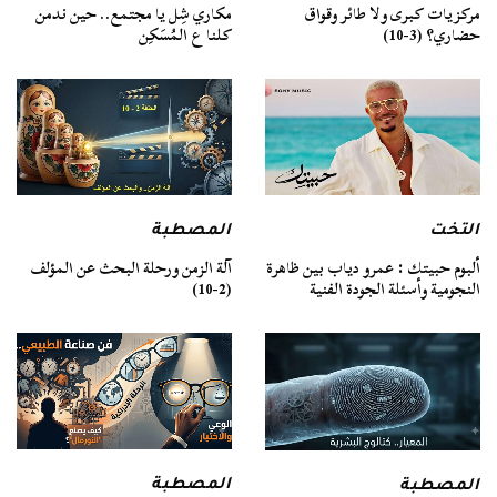
مركزيات كبرى ولا طائر وقواق
مكاري شِل يا مجتمع.. حين ندمن
حضاري؟ (3-10)
كلنا ع المُسَكِن
التخت
المصطبة
ألبوم حبيتك : عمرو دياب بين ظاهرة
آلة الزمن ورحلة البحث عن المؤلف
النجومية وأسئلة الجودة الفنية
(2-10)
المصطبة
المصطبة