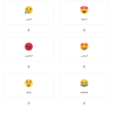
أحببته
أحزنني
0
0
أعجبني
أغضبني
0
0
هاهاها
واااو
0
0