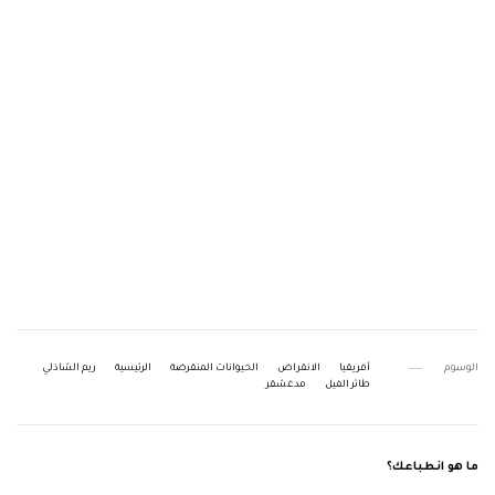
الوسوم
أفريقيا
الانقراض
الحيوانات المنقرضة
الرئيسية
ريم الشاذلي
طائر الفيل
مدغشقر
ما هو انطباعك؟