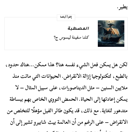
يطير.
إقرأ أيضا
المصطبة
كلنا سفينة ثيسوس ج7
لكن هل يمكن فعل الشيء نفسه هنا؟ هذا ممكن…هناك حدود،
بالطبع، لتكنولوجيا إزالة الانقراض. الحيوانات التي ماتت منذ
ملايين السنين – مثل الديناصورات، على سبيل المثال – لا
يمكن إعادتها إلى الحياة. الحمض النووي الخاص بهم ببساطة
متدهور للغاية. مع ذلك، قد يكون طائر الفيل مؤهلًا للتخلص من
الانقراض – على الرغم من أن العالمة بيث شابيرو تشير إلى أن