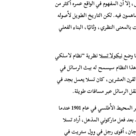
، إلا أن المفهوم في الواقع عمره أكثر من
اهمون فيه. لكن التاريخ الطويل لأصوله
بالمعنى النظري، وثانيًا، البناء الفعلي
ما وضع
نيكولا تسلا
نظرية “نظام لاسلكي
 هذا النظام سيسمح له ببث الرسائل في
 القرن العشرين، كان تسلا يعمل بجد في
قل الرسائل عبر مسافات طويلة.
سبقه يإجراء أول بث لاسلكي عبر المحيط الأطلسي في عام 1901 عندما
 إنجلترا إلى كندا. بعد فعل ماركوني المذهل، أراد تسلا
رجان، أقوى رجل في وول ستريت في