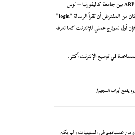
في عام 1969، تم إرسال الرسالة الأولى من خلال ARPANET بين جامعة كاليفورنيا – لوس
أنجلوس وجامعة ستانفورد. لكنها لم تكن مثالية تمامًا؛ كان من المفترض أن تقرأ الرسالة “login”
ن أول نموذج عملي للإنترنت كما نعرفه
مساعدة في توسيع الإنترنت أكثر.
وم يفتح أبواب المجهول
لجيش الأمريكي يستخدم ARPANET لأجزاء من عملياتهم في الستينيات، لم يكن