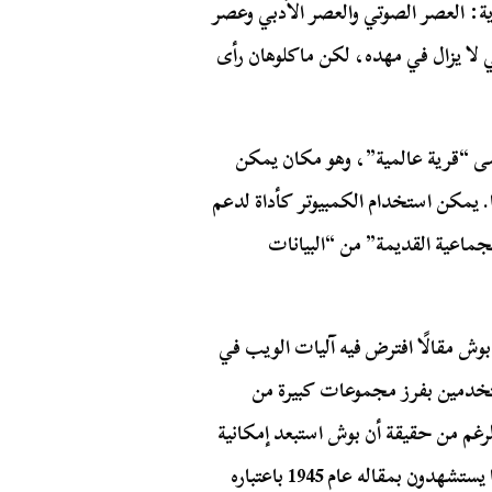
ية: العصر الصوتي والعصر الأدبي وعصر
ي لا يزال في مهده، لكن ماكلوهان رأى
ى “قرية عالمية”، وهو مكان يمكن
. يمكن استخدام الكمبيوتر كأداة لدعم
لجماعية القديمة” من “البيانات
وش مقالًا افترض فيه آليات الويب في
م “Memex”. سيسمح للمستخدمين بفرز مجموعات كبيرة من
غم من حقيقة أن بوش استبعد إمكانية
وجود شبكة عالمية في اقتراحه، إلا أن المؤرخين عادة ما يستشهدون بمقاله عام 1945 باعتباره