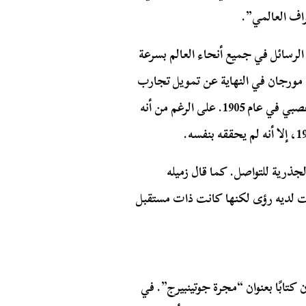
اف العالمي”.
لرسائل في جميع أنحاء العالم بسرعة
ف مورجان في النهاية عن تمويل تجارب
تسلا. كافح تسلا لجعل فكرته حقيقة وعانى من انهيار عصبي في عام 1905. على الرغم من أنه
ذرية للتواصل. كما قال زميله
 لديه رؤى لكنها كانت ذات مستقبل
هان كتابًا بعنوان “مجرة جوتينبيرج”. في