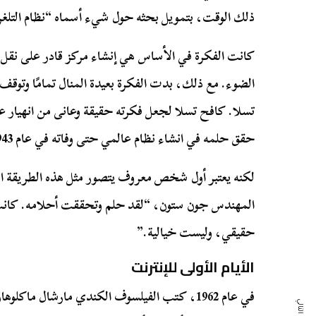
ذلك الوقت، بتمويل بحثه حول شيء أسماه “نظام التلغر
كانت الفكرة في الأساس هي إنشاء مركز قادر على نقل ا
الضوء. مع ذلك، بدت الفكرة بعيدة المنال تمامًا وتوق
حقق حلمه في انشاء نظام عالمي حتى وفاته في عام 1943، إلا أنه لم يحققه بنفسه.
لكنه يعتبر أول شخص معروف يتصور مثل هذه الطريقة الج
المهندس جون ستون، “لقد حلم وتحققت أحلامه. كانت
حقيقي، وليست خيالية.”
الأيام الأولى للإنترنت
في عام 1962، كتب الفيلسوف الكندي مارشال ماكلو