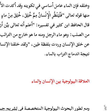
وخلقه فإن الماء عامل أساسي في تكوينه وقد أكدت الأد
منها قوله تعالى “فَلْيَنْظُرِ الْإِنْسانُ مِمَّ خُلِقَ، خُلِقَ مِنْ ماءٍ د
قال الحافظ ابن كثير في تفسيره: “أعلم أنه تعالى بيَّن أ
من الصلب: وهو ماء الرجل ومنه ما هو خارج من الترائب:
عن خلق الإنسان وردت بلفظة طين، “ولقد خلقنا الإنسا
نتيجة اندماج التراب بالماء.
العلاقة البيولوجية بين الإنسان والماء
ومع تطور البحوث البيولوجية المتخصصة في
تشريح جسم