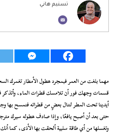
تسنيم هاني
مهما بلغت من العمر فبمجرد هطول الأمطار تغمرك السع
قسمات وجهك فور أن تلامسك قطرات الماء، وأتذكر فرحتن
أيدينا تحت المطر لننال بعضٍ من قطراته فنمسح بها وجنت
حتى بعد أن أصبح يافعًا، وإذا صادف هطوله سيرك مترج
وتغسلها من أي طاقة سلبية ألحقت بها الأذى، كما أنك 