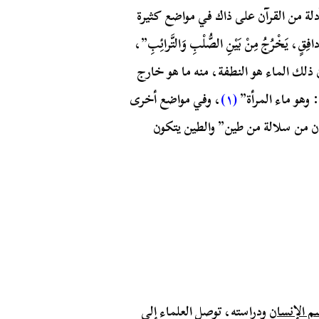
لة من القرآن على ذاك في مواضع كثيرة
افِقٍ، يَخْرُجُ مِنْ بَيْنِ الصُّلْبِ وَالتَّرائِبِ”،
ن ذلك الماء هو النطفة، منه ما هو خارج
 وهو ماء المرأة”
(١)
، وفي مواضع أخرى
ن من سلالة من طين” والطين يتكون
 الإنسان
ودراسته، توصل العلماء إلى