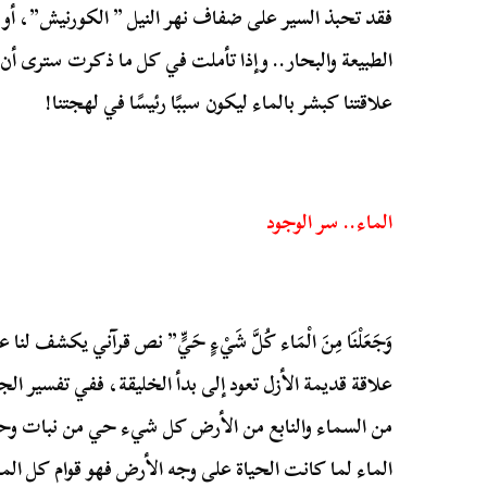
فقد تحبذ السير على ضفاف نهر النيل ” الكورنيش”، أو 
الطبيعة والبحار.. وإذا تأملت في كل ما ذكرت سترى أن ال
علاقتنا كبشر بالماء ليكون سببًا رئيسًا في لهجتنا!
الماء.. سر الوجود
وَجَعَلْنَا مِنَ الْمَاء كُلَّ شَيْءٍ حَيٍّ” نص قرآني يكشف 
علاقة قديمة الأزل تعود إلى بدأ الخليقة، ففي تفسير الجل
من السماء والنابع من الأرض كل شيء حي من نبات وحيو
الماء لما كانت الحياة على وجه الأرض فهو قوام كل الم