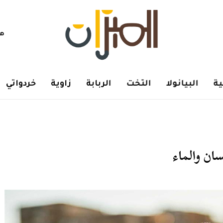
هم
ة
البيانولا
التخت
الربابة
زاوية
خردواتي
سان والماء