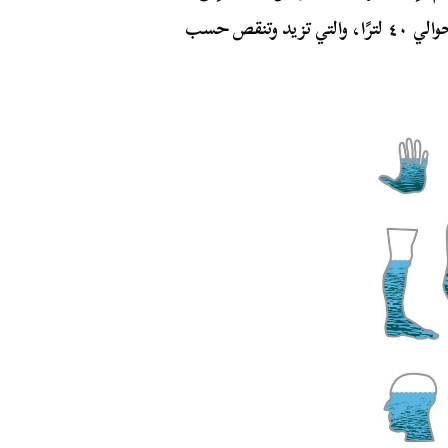
أن نسبة الماء في جسم الإنسان تصل إلى ٧٠٪ وتقدر بحوالي ٤٠ لترًا، والتي تزيد وتنقص حسب