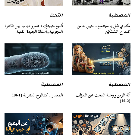
المصطبة
التخت
مكاري شِل يا مجتمع.. حين ندمن
ألبوم حبيتك : عمرو دياب بين ظاهرة
كلنا ع المُسَكِن
النجومية وأسئلة الجودة الفنية
المصطبة
المصطبة
آلة الزمن ورحلة البحث عن المؤلف
المعيار.. كتالوج البشرية (1-10)
(2-10)