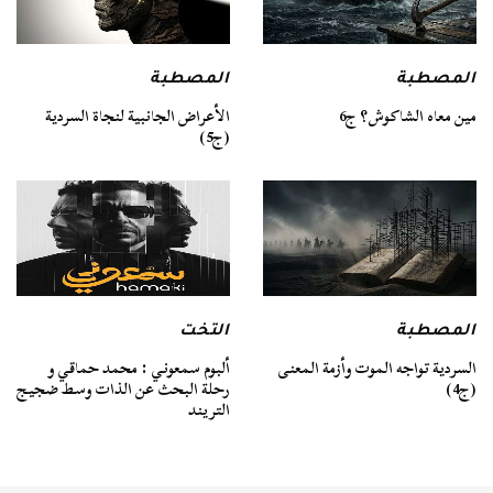
المصطبة
المصطبة
مين معاه الشاكوش؟ ج6
الأعراض الجانبية لنجاة السردية
(ج5)
المصطبة
التخت
السردية تواجه الموت وأزمة المعنى
ألبوم سمعوني : محمد حماقي و
(ج4)
رحلة البحث عن الذات وسط ضجيج
التريند