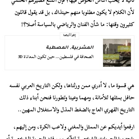
ثانية لا يحب الناس الخوض فيها؛ فإن المنع مصيرهم الحتمي
لأن الكلام لا يكون مطلوبا منهم حينذاك، بل قد يقول قائلون
كثيرون وقتها: ما شأن الفنان والرياضي بالسياسة أصلا؟!
إقرأ أيضا
المشربية
,
المصطبة
الصحافة في فلسطين… حين تكون المعاناة 3D
هي قسوة ما، لا أدري ممن ورثناها، ولكن التاريخ العربي نفسه
حافل بمثلها للأمانة، ومهما وعينا وتطورنا فنحن أبناء ذلك
التاريخ القهري العاج بالضغط المذل والاستغلال المهين..
ارفعوا أيديكم عن الممثل والمغني ولاعب الكرة، ومن إليهم،
واحترموا الحريات الشخصية للآخرين، فإن الحرية الشخصية أم