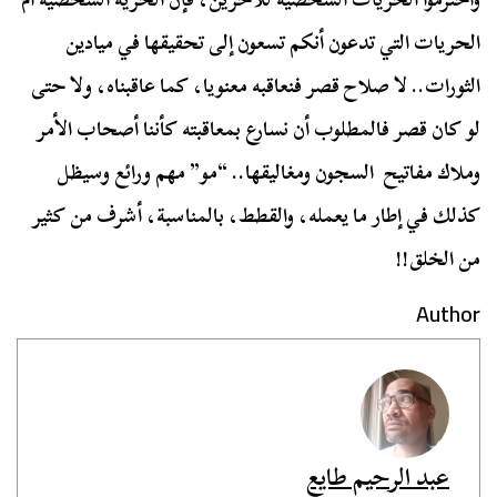
الحريات التي تدعون أنكم تسعون إلى تحقيقها في ميادين
الثورات.. لا صلاح قصر فنعاقبه معنويا، كما عاقبناه، ولا حتى
لو كان قصر فالمطلوب أن نسارع بمعاقبته كأننا أصحاب الأمر
وملاك مفاتيح السجون ومغاليقها.. “مو” مهم ورائع وسيظل
كذلك في إطار ما يعمله، والقطط، بالمناسبة، أشرف من كثير
من الخلق!!
Author
عبد الرحيم طايع