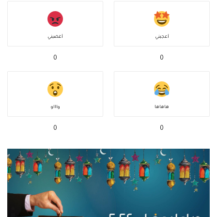
أعجبني
أغضبني
0
0
هاهاها
واااو
0
0