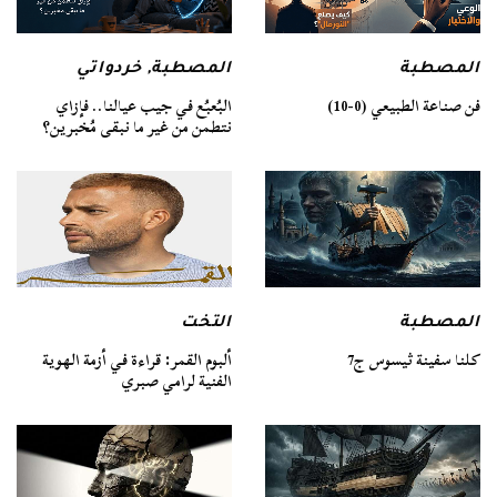
المصطبة
المصطبة
,
خردواتي
فن صناعة الطبيعي (0-10)
البُعبُع في جيب عيالنا.. فإزاي
نتطمن من غير ما نبقى مُخبرين؟
المصطبة
التخت
كلنا سفينة ثيسوس ج7
ألبوم القمر: قراءة في أزمة الهوية
الفنية لرامي صبري