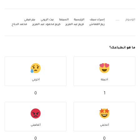
الوسوم
إسراء سيف
الرئيسية
السينما
بيت الروبي
بيتر ميمي
ريم القماش
كريم عبد العزيز
كريم محمود عبد العزيز
محمد الدباح
ما هو انطباعك؟
أحببته
أحزنني
0
1
أعجبني
أغضبني
0
0