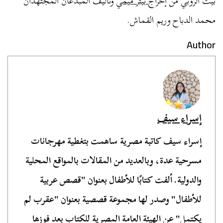
بيت الروبي من إخراج
بيتر ميمي
وتأليف المبدعان المجتهدان
محمد الدباح وريم القماش.
Author
إسراء سيف
إسراء سيف كاتبة مصرية ساهمت بتغطية مهرجانات
مسرحية عدة، وبالعديد من المقالات بالمواقع المحلية
والدولية. ألفت كتابًا للأطفال بعنوان "قصص عربية
للأطفال" وصدر لها مجموعة قصصية بعنوان "عقرب لم
يكتمل" عن الهيئة العامة المصرية للكتاب بعد فوزها