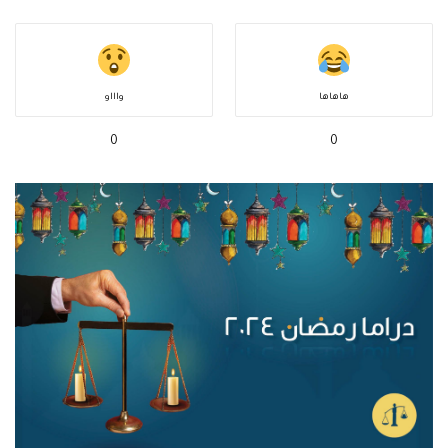
هاهاها
واااو
0
0