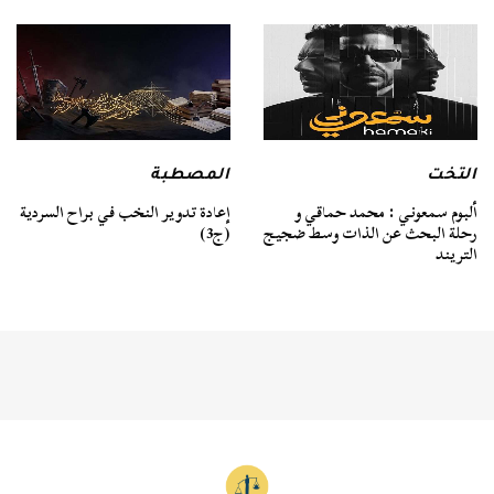
التخت
المصطبة
ألبوم سمعوني : محمد حماقي و
إعادة تدوير النخب في براح السردية
رحلة البحث عن الذات وسط ضجيج
(ج3)
التريند