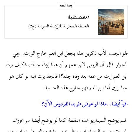
إقرأ أيضا
المصطبة
الخلطة السحرية للتركيبة السردية (ج2)
فلو انجب الأب ذكرين هذا يجعل ابن العم خارج الورث. وفي
الحوار قال آل الروبي لابن عمهم أن هذا إرث جدك، فكيف يرث
ابن العم إرث من عمه بعد وفاة جده؟! فالجد يرث ابنه لو كان هو
حيا يرزق أما ابن العم فهو خارج هذه الحسبة.
اقرأ أيضا…ماذا لو عرض طريد الفردوس الآن؟
فلم يوضح السيناريو هذه النقطة كما لو يوضح أيضا سر عزوف
العملاء عن صالون إيهاب ، فلم نفهم ما قاله بالضبط شهاب عدو