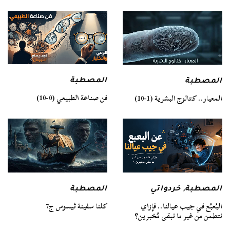
المصطبة
المصطبة
فن صناعة الطبيعي (0-10)
المعيار.. كتالوج البشرية (1-10)
المصطبة
المصطبة
,
خردواتي
كلنا سفينة ثيسوس ج7
البُعبُع في جيب عيالنا.. فإزاي
نتطمن من غير ما نبقى مُخبرين؟