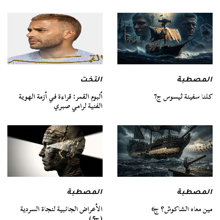
المصطبة
التخت
كلنا سفينة ثيسوس ج7
ألبوم القمر: قراءة في أزمة الهوية
الفنية لرامي صبري
المصطبة
المصطبة
مين معاه الشاكوش؟ ج6
الأعراض الجانبية لنجاة السردية
(ج5)