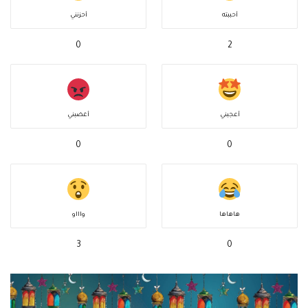
أحببته
أحزنني
0
2
أعجبني
أغضبني
0
0
هاهاها
واااو
3
0