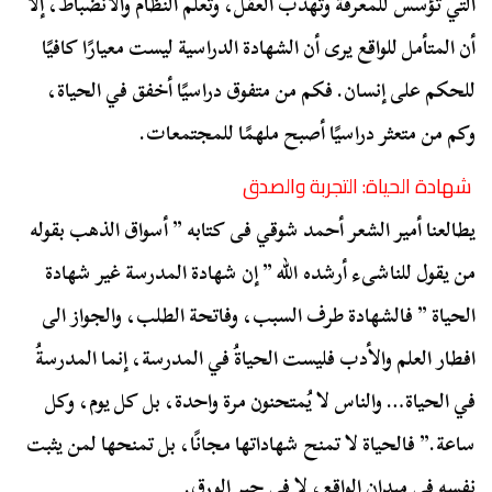
التي تؤسس للمعرفة وتُهذِّب العقل، وتُعلِّم النظام والانضباط، إلا
أن المتأمل للواقع يرى أن الشهادة الدراسية ليست معيارًا كافيًا
للحكم على إنسان. فكم من متفوق دراسيًا أخفق في الحياة،
وكم من متعثر دراسيًا أصبح ملهمًا للمجتمعات.
شهادة الحياة: التجربة والصدق
يطالعنا أمير الشعر أحمد شوقي فى كتابه ” أسواق الذهب بقوله
من يقول للناشىء أرشده الله ” إن شهادة المدرسة غير شهادة
الحياة ” فالشهادة طرف السبب، وفاتحة الطلب، والجواز الى
افطار العلم والأدب فليست الحياةُ في المدرسة، إنما المدرسةُ
في الحياة… والناس لا يُمتحنون مرة واحدة، بل كل يوم، وكل
ساعة.” فالحياة لا تمنح شهاداتها مجانًا، بل تمنحها لمن يثبت
نفسه في ميدان الواقع، لا في حبر الورق.