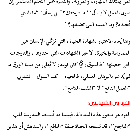
لمن يمتلك المهارة، والمرونة، والقدرة على التعلُّم المستمر. إن
سوق العمل لا يسأل: “ما درجتك؟” بل يسأل: “ما الذي
تُجيده؟ وما القيمة التي تضيفها؟”
وهنا يُعاد الاعتبار لشهادة الحياة، التي تزكّي الإنسان عبر
الممارسة والخبرة، لا عبر الشهادات التى اجتازها ، والدرجات
التى حصلها ” فالسوق، أيًّا كان نوعه، لا يُعلي من قيمة الورق ما
لم يُدعَم بالبرهان العملي، فالحياة – كما السوق – تشتري
“العمل النافع” لا “اللقب اللامع”.
الفرد بين الشهادتين:
الفرد هو محور هذه المعادلة. فبينما قد تُمنحه المدرسة لقب
“الناجح”، قد تمنحه الحياة صفة “النافع”، والمدهش أن هذين