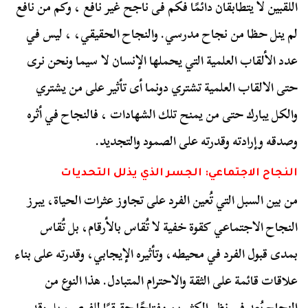
اللقبين لا يتطابقان دائمًا فكم فى ناجح غير نافع ، وكم من نافع
لم ينل حظا من نجاح مدرسي. والنجاح الحقيقي، ، ليس في
عدد الألقاب العلمية التي يحملها الإنسان لا سيما ونحن نرى
حتى الالقاب العلمية تشتري دونما أى تأثير على من يشتري
والكل يبارك حتى من يمنح تلك الشهادات ، فالنجاح في أثره
وصدقه وإرادته وقدرته على الصمود والتجديد.
النجاح الاجتماعي: الجسر الذي يذلل التحديات
من بين السبل التي تُعين الفرد على تجاوز عثرات الحياة، يبرز
النجاح الاجتماعي كقوة خفية لا تُقاس بالأرقام، بل تُقاس
بمدى قبول الفرد في محيطه، وتأثيره الإيجابي، وقدرته على بناء
علاقات قائمة على الثقة والاحترام المتبادل. هذا النوع من
النجاح يُعد في نظر الكثيرين مفتاحًا حقيقيًا للفرص، بل وقد