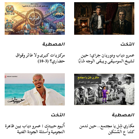
التخت
المصطبة
عمرو دياب ودوريان جراي: حين
مركزيات كبرى ولا طائر وقواق
تشيخ الموسيقى ويبقى الوجه شابًا
حضاري؟ (3-10)
المصطبة
التخت
مكاري شِل يا مجتمع.. حين ندمن
ألبوم حبيتك : عمرو دياب بين ظاهرة
كلنا ع المُسَكِن
النجومية وأسئلة الجودة الفنية