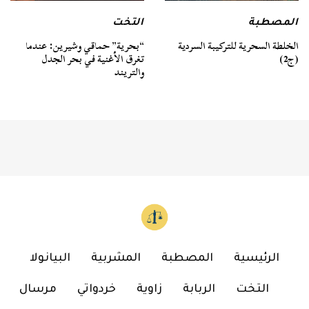
المصطبة
التخت
الخلطة السحرية للتركيبة السردية
“بحرية” حماقي وشيرين: عندما
(ج2)
تغرق الأغنية في بحر الجدل
والتريند
الرئيسية
المصطبة
المشربية
البيانولا
التخت
الربابة
زاوية
خردواتي
مرسال