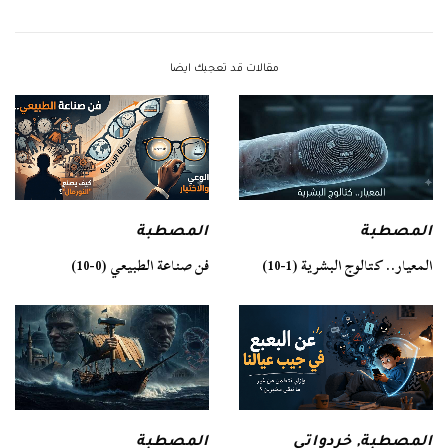
مقالات قد تعجبك ايضا
المصطبة
المصطبة
فن صناعة الطبيعي (0-10)
المعيار.. كتالوج البشرية (1-10)
المصطبة
المصطبة
,
خردواتي