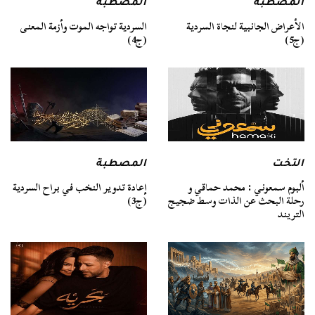
المصطبة
المصطبة
السردية تواجه الموت وأزمة المعنى
الأعراض الجانبية لنجاة السردية
(ج4)
(ج5)
التخت
المصطبة
ألبوم سمعوني : محمد حماقي و
إعادة تدوير النخب في براح السردية
رحلة البحث عن الذات وسط ضجيج
(ج3)
التريند