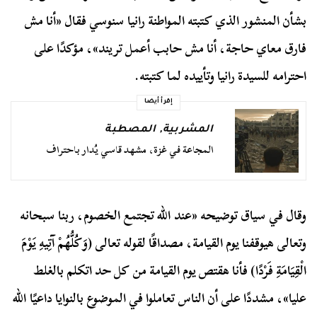
بشأن المنشور الذي كتبته المواطنة رانيا سنوسي فقال «أنا مش
فارق معاي حاجة، أنا مش حابب أعمل تريند»، مؤكدًا على
احترامه للسيدة رانيا وتأييده لما كتبته.
إقرأ أيضا
المشربية
,
المصطبة
المجاعة في غزة، مشهد قاسي يُدار باحتراف
وقال في سياق توضيحه «عند الله تجتمع الخصوم، ربنا سبحانه
وتعالى هيوقفنا يوم القيامة، مصداقًا لقوله تعالى (وَكُلُّهُمْ آتِيهِ يَوْمَ
الْقِيَامَةِ فَرْدًا) فأنا هقتص يوم القيامة من كل حد اتكلم بالغلط
عليا»، مشددًا على أن الناس تعاملوا في الموضوع بالنوايا داعيًا الله