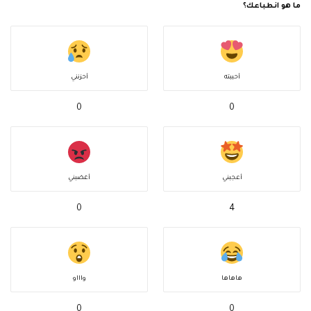
ما هو انطباعك؟
أحببته
أحزنني
0
0
أعجبني
أغضبني
0
4
هاهاها
واااو
0
0