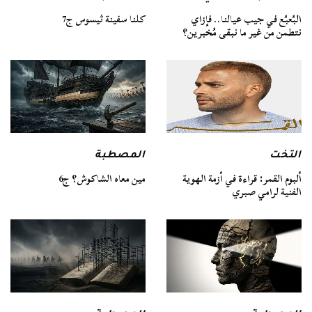
كلنا سفينة ثيسوس ج7
البُعبُع في جيب عيالنا.. فإزاي
نتطمن من غير ما نبقى مُخبرين؟
التخت
المصطبة
ألبوم القمر: قراءة في أزمة الهوية
مين معاه الشاكوش؟ ج6
الفنية لرامي صبري