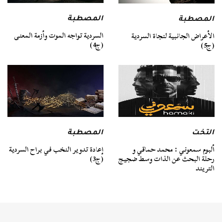
المصطبة
المصطبة
السردية تواجه الموت وأزمة المعنى
الأعراض الجانبية لنجاة السردية
(ج4)
(ج5)
التخت
المصطبة
ألبوم سمعوني : محمد حماقي و
إعادة تدوير النخب في براح السردية
رحلة البحث عن الذات وسط ضجيج
(ج3)
التريند