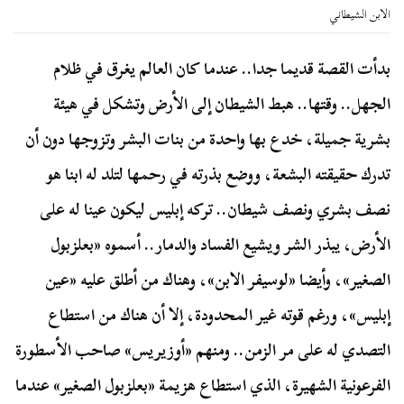
الابن الشيطاني
بدأت القصة قديما جدا.. عندما كان العالم يغرق في ظلام
الجهل.. وقتها.. هبط الشيطان إلى الأرض وتشكل في هيئة
بشرية جميلة، خدع بها واحدة من بنات البشر وتزوجها دون أن
تدرك حقيقته البشعة، ووضع بذرته في رحمها لتلد له ابنا هو
نصف بشري ونصف شيطان.. تركه إبليس ليكون عينا له على
الأرض، يبذر الشر ويشيع الفساد والدمار.. أسموه «بعلزبول
الصغير»، وأيضا «لوسيفر الابن»، وهناك من أطلق عليه «عين
إبليس»، ورغم قوته غير المحدودة، إلا أن هناك من استطاع
التصدي له على مر الزمن.. ومنهم «أوزيريس» صاحب الأسطورة
الفرعونية الشهيرة، الذي استطاع هزيمة «بعلزبول الصغير» عندما