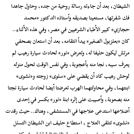
الشيطان، بعد أن جاءته رسالة روحية من جده، وحاول جاهدا
فك شفرتها، مستعينا بصديقه وأستاذه الدكتور «محمد
حجازي» كبير الأطباء الشرعيين في مصر، وفي هذه الأثناء..
كان «بعلزبول الصغير» يبدأ انتقامه، بعد أن استعان بصحفي
مرتش ليكون حليفا له، وتعرض «نور» لحادث سيارة رهيب لم
يعرف سببه، نجا منه بأعجوبة، وفي نفس الوقت تحول منزله
لوحش رهيب كاد أن يقضي على «سلوى» زوجته و«نشوى»
ابنتهما، وفي محاولتهما الهرب تعرضتا أيضا لحادث سيارة نجتا
منه بصعوبة، وأصيبت على إثره ابنة «نور» بكسر في إحدى
أضلاعها استدعى علاجها في المستشفى، وهناك.. حيث رقدت
«نشوى» تتلقى العلاج ، استطاع حليف ابن الشيطان التسلل