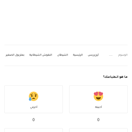
الوسوم
أوزيريس
الرئيسية
الشيطان
النقوش الشيطانية
بعلزبول الصغير
ما هو انطباعك؟
أحببته
أحزنني
0
0