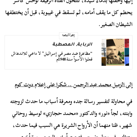
إليها وحقنها بدماء سيده، لتتحول الفتاة الرقيقة لوحش كاسر
يحطم كل ما يقف أمامه، ثم تسقط في غيبوبة، قبل أن يختطفها
الشيطان الصغير.
إقرأ أيضا
الربابة
,
المصطبة
“مظاهرة ضد مصر في إسرائيل” لا داعي للاندهاش
فعلوا الأسوأ سنة 1948م
إلى الزميل محمد عبد الرحمن .. شكرا على إعلام دوت كوم
في محاولة لتفسير رسالة جده ومعرفة أسباب ما حدث لزوجته
وابنته، لجأ «نور» والدكتور «محمد حجازي» لوسيط روحاني
شهير، ظنا منهما أن الأرواح الشريرة هي السبب فيما حدث،