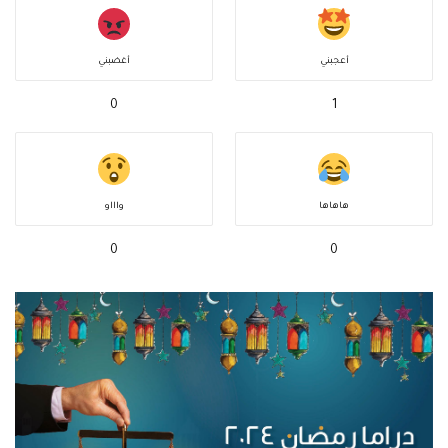
أعجبني
أغضبني
0
1
هاهاها
واااو
0
0