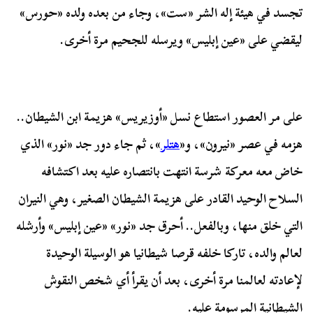
تجسد في هيئة إله الشر «ست»، وجاء من بعده ولده «حورس»
ليقضي على «عين إبليس» ويرسله للجحيم مرة أخرى.
على مر العصور استطاع نسل «أوزيريس» هزيمة ابن الشيطان..
هزمه في عصر «نيرون»، و«
هتلر
»، ثم جاء دور جد «نور» الذي
خاض معه معركة شرسة انتهت بانتصاره عليه بعد اكتشافه
السلاح الوحيد القادر على هزيمة الشيطان الصغير، وهي النيران
التي خلق منها، وبالفعل.. أحرق جد «نور» «عين إبليس» وأرشله
لعالم والده، تاركا خلفه قرصا شيطانيا هو الوسيلة الوحيدة
لإعادته لعالمنا مرة أخرى، بعد أن يقرأ أي شخص النقوش
الشيطانية المرسومة عليه.