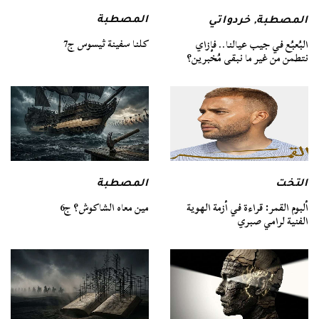
المصطبة
المصطبة
,
خردواتي
كلنا سفينة ثيسوس ج7
البُعبُع في جيب عيالنا.. فإزاي
نتطمن من غير ما نبقى مُخبرين؟
التخت
المصطبة
ألبوم القمر: قراءة في أزمة الهوية
مين معاه الشاكوش؟ ج6
الفنية لرامي صبري