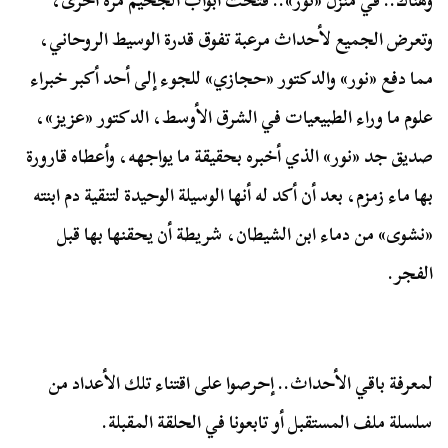
وهناك.. في منزل «نور».. فتحت أبواب الجحيم مرة أخرى،
وتعرض الجميع لأحداث مرعبة تفوق قدرة الوسيط الروحاني،
مما دفع «نور» والدكتور «حجازي» للجوء إلى أحد أكبر خبراء
علوم ما وراء الطبيعيات في الشرق الأوسط، الدكتور «عزيز»،
صديق جد «نور» الذي أخبره بحقيقة ما يواجهه، وأعطاه قارورة
بها ماء زمزم، بعد أن أكد له أنها الوسيلة الوحيدة لتنقية دم ابنته
«نشوى» من دماء ابن الشيطان، شريطة أن يحقنها بها قبل
الفجر.
لمعرفة باقي الأحداث.. إحرصوا على اقتناء تلك الأعداد من
سلسلة ملف المستقبل أو تابعونا في الحلقة المقبلة.