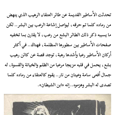
تحدثت الأساطير القديمة عن طائر العنقاء الرهيب الذي ينهض
من رماده كلما تم حرقه، ليواصل إشاعة الرعب بين البشر.. لكن
ما يسببه ذكر ذلك الطائر البشع من رعب، لا يقارن بما تخفيه
صفحات الأساطير بين سطورها المظلمة، فهناك.. في أكثر
أركان الأساطير رعبا وأشدها رهبة، توجد قصة عن كائن رهيب
بشع، يحمل في قلبه مزيجا مرعبا من الظلم والخيانة والقسوة، له
جمال أفعى سامة وعينان من نار.. يقوم كالعنقاء من رماده كلما
تصدى له البشر وهزموه.. إنه «ابن الشيطان».