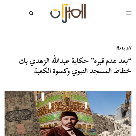
الربابة
“بعد هدم قبره” حكاية عبدالله الزهدي بك
خطاط المسجد النبوي وكسوة الكعبة