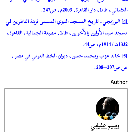
العثماني، ط/1، دار القاهرة، 2003م، ص247.
[4]
البرزنجي، تاريخ المسجد النبوي المسمى نزهة الناظرين في
مسجد سيد الأولين والآخرين، ط/1، مطبعة الجمالية، القاهرة،
1332هـ / 1914م، ص44.
[5]
خالد عزب ومحمد حسن، ديوان الخط العربي في مصر،
ص ص207–208.
Author
وسيم عفيفي