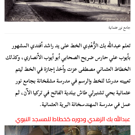
جامع نور عثمانية
تعلم عبدالله بك الزُّهْدِي الخط على يد راشد أفندي المشهور
بأيوب علي حارس ضريح الصحابي أبو أيوب الأنصاري، وكذلك
الخطاط العثماني مصطفى عزت وأخذ إجازة في الخط ليتم
تعيينه مدرسًا للخط والرسم في مدرسة مشقخانة بجامع نور
عثمانية بحي تشنبرلي طاش ببلدية الفاتح في تركيا الآن، ثم
عمل في مدرسة المهندسخانة البرية العثمانية.
عبدالله
بك
الزهدي ودوره كخطاط للمسجد النبوي