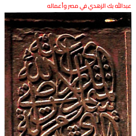
عبدالله
بك
الزهدي في مصر وأعماله