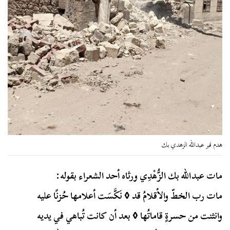
هدم قبر عبدالله الزهدي بك
مات عبدالله بك الزُّهْدِي ورثاه أحد الشعراء بقوله:
مات رب الخطّ والأقلامُ قد ◊ نَكَّسَت أعلامها حُزنًا عليه
وانثنت من حسرةٍ قاماتُها ◊ بعد أن كانت تُباهي في يديه