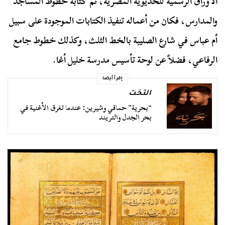
الأوراق الرسمية للخديوية المصرية، ثم كتابة خطوط المساجد
والمدارس، فكان من أعماله تنفيذ الكتابات الموجودة على سبيل
أم عباس في شارع الصليبة بالخط الثلث، وكذلك خطوط جامع
الرفاعي، فضلاً عن لوحة تأسيس مدرسة خليل أغا.
إقرأ أيضا
التخت
“بحرية” حماقي وشيرين: عندما تغرق الأغنية في
بحر الجدل والتريند