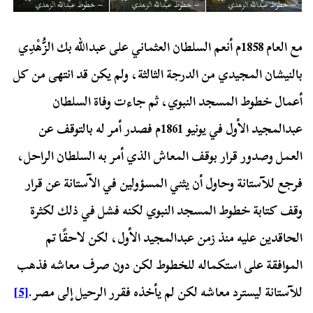
– خطوط عبدالله الزهدي
– خطوط عبدالله الزهدي
– خطوط عبدالله الزهدي
مع العام 1858م أنعم السلطان العثماني على عبدالله بك الزُّهْدِي
بالنيشان المجيدي من الدرجة الثالثة، ولم يكن قد انتهى من كل
أعمال خطوط المسجد النبوي، ثم جاءت وفاة السلطان
عبدالمجيد الأول في يونيو 1861م فصدر أمر له بالتوقف عن
العمل وصدور قرار بوقف المعاش الذي أمر به السلطان الراحل،
فرجع للآستانة وحاول أن يثني المسؤولين في الآستانة عن قرار
وقف كتابة خطوط المسجد النبوي لكنه فشل في ذلك لكثرة
الحاقدين عليه منذ زمن عبدالمجيد الأول، لكن لاحقًا تم
الموافقة على استكماله للخطوط لكن دون صرف معاشه فذهب
للآستانة ليسترد معاشه لكن لم يأخذه فقرر الرحيل إلى مصر.
[5]