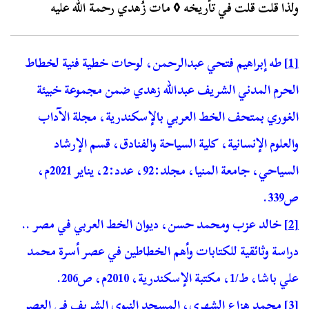
ولذا قلت قلت في تأريخه ◊ مات زُهدي رحمة الله عليه
[1]
طه إبراهيم فتحي عبدالرحمن، لوحات خطية فنية لخطاط
الحرم المدني الشريف عبدالله زهدي ضمن مجموعة خبيئة
الغوري بمتحف الخط العربي بالإسكندرية، مجلة الآداب
والعلوم الإنسانية، كلية السياحة والفنادق، قسم الإرشاد
السياحي، جامعة المنيا، مجلد:92، عدد:2، يناير 2021م،
ص339.
[2]
خالد عزب ومحمد حسن، ديوان الخط العربي في مصر ..
دراسة وثائقية للكتابات وأهم الخطاطين في عصر أسرة محمد
علي باشا، ط/1، مكتبة الإسكندرية، 2010م، ص206.
[3]
محمد هزاع الشهري، المسجد النبوي الشريف في العصر