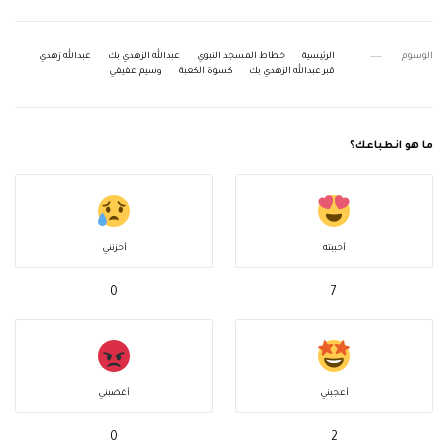
الوسوم
الرئيسية
خطاط المسجد النبوي
عبدالله الزهدي بك
عبدالله زهدي
قبر عبدالله الزهدي بك
كسوة الكعبة
وسيم عفيفي
ما هو انطباعك؟
أحببته
أحزنني
0
7
أعجبني
أغضبني
0
2