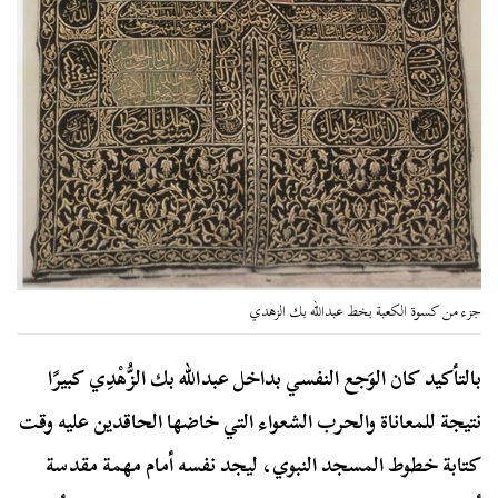
جزء من كسوة الكعبة بخط عبدالله بك الزهدي
بالتأكيد كان الوَجع النفسي بداخل عبدالله بك الزُّهْدِي كبيرًا
نتيجة للمعاناة والحرب الشعواء التي خاضها الحاقدين عليه وقت
كتابة خطوط المسجد النبوي، ليجد نفسه أمام مهمة مقدسة