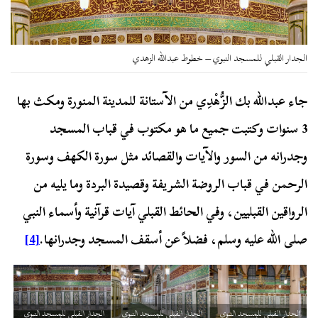
الجدار القبلي للمسجد النبوي – خطوط عبدالله الزهدي
جاء عبدالله بك الزُّهْدِي من الآستانة للمدينة المنورة ومكث بها
3 سنوات وكتبت جميع ما هو مكتوب في قباب المسجد
وجدرانه من السور والآيات والقصائد مثل سورة الكهف وسورة
الرحمن في قباب الروضة الشريفة وقصيدة البردة وما يليه من
الرواقين القبليين، وفي الحائط القبلي آيات قرآنية وأسماء النبي
صلى الله عليه وسلم، فضلاً عن أسقف المسجد وجدرانها.
[4]
الجدار القبلي للمسجد النبوي
الجدار القبلي للمسجد النبوي
الجدار القبلي للمسجد النبوي