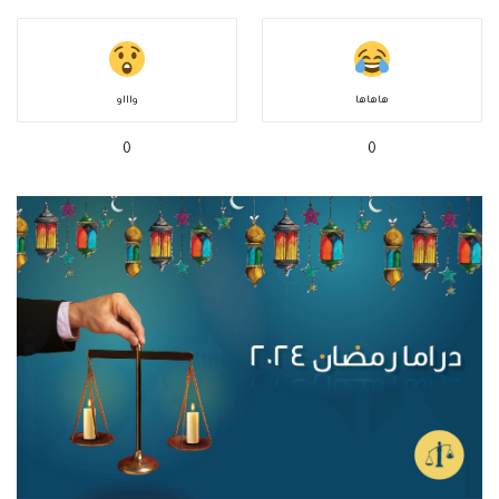
هاهاها
واااو
0
0