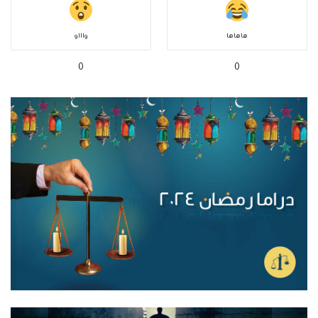
هاهاها
واااو
0
0