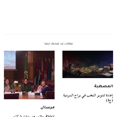
مقالات قد تعجبك ايضا
المصطبة
إعادة تدوير النخب في براح السردية
(ج3)
مرسال
انطلاق مؤتمر «سيدات شركاء