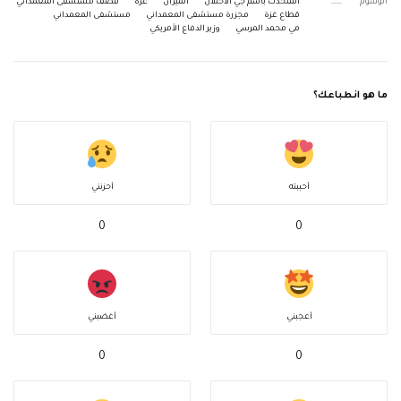
الوسوم
المتحدث باسم جي الاحتلال
الميزان
غزة
قصف مستشفى المعمداني
قطاع غزة
مجزرة مستشفى المعمداني
مستشفى المعمداني
مي محمد المرسي
وزير الدفاع الأمريكي
ما هو انطباعك؟
أحببته
أحزنني
0
0
أعجبني
أغضبني
0
0