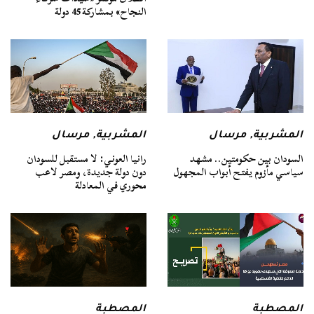
النجاح» بمشاركة 45 دولة
المشربية
,
مرسال
المشربية
,
مرسال
السودان بين حكومتين.. مشهد
رانيا العوني: لا مستقبل للسودان
سياسي مأزوم يفتح أبواب المجهول
دون دولة جديدة، ومصر لاعب
محوري في المعادلة
المصطبة
المصطبة