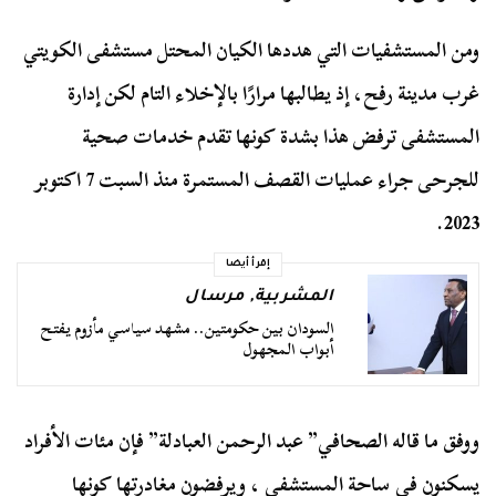
ومن المستشفيات التي هددها الكيان المحتل مستشفى الكويتي
غرب مدينة رفح، إذ يطالبها مرارًا بالإخلاء التام لكن إدارة
المستشفى ترفض هذا بشدة كونها تقدم خدمات صحية
للجرحى جراء عمليات القصف المستمرة منذ السبت 7 اكتوبر
2023.
إقرأ أيضا
المشربية
,
مرسال
السودان بين حكومتين.. مشهد سياسي مأزوم يفتح
أبواب المجهول
ووفق ما قاله الصحافي” عبد الرحمن العبادلة” فإن مئات الأفراد
يسكنون في ساحة المستشفى ، ويرفضون مغادرتها كونها