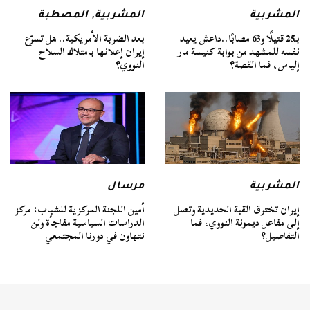
المشربية
المشربية
,
المصطبة
بـ25 قتيلًا و63 مصابًا..داعش يعيد
بعد الضربة الأمريكية.. هل تسرّع
نفسه للمشهد من بوابة كنيسة مار
إيران إعلانها بامتلاك السلاح
إلياس، فما القصة؟
النووي؟
المشربية
مرسال
إيران تخترق القبة الحديدية وتصل
أمين اللجنة المركزية للشباب: مركز
إلى مفاعل ديمونة النووي، فما
الدراسات السياسية مفاجأة ولن
التفاصيل؟
نتهاون في دورنا المجتمعي