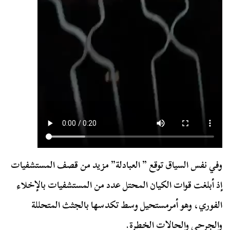
وفي نفس السياق توقع ” العبادلة” مزيد من قصف المستشفيات
إذ أبلغت قوات الكيان المحتل عدد من المستشفيات بالإخلاء
الفوري، وهو أمرمستحيل وسط تكدسها بالجثث المتحللة
والجرحى والحالات الخطرة.