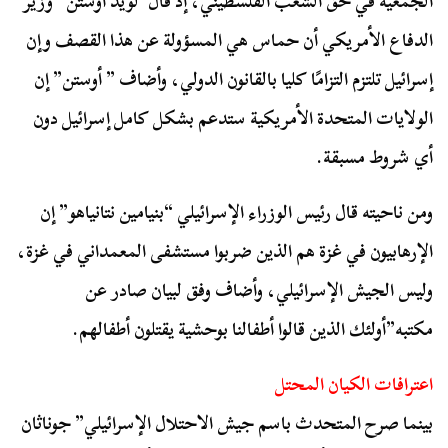
الجمعية في حق الشعب الفلسطيني، إذ قال”لويد أوستن” وزير
الدفاع الأمريكي أن حماس هي المسؤولة عن هذا القصف وإن
إسرائيل تلتزم التزامًا كليا بالقانون الدولي، وأضاف ” أوستن” إن
الولايات المتحدة الأمريكية ستدعم بشكل كامل إسرائيل دون
أي شروط مسبقة.
ومن ناحيته قال رئيس الوزراء الإسرائيلي “بنيامين نتانياهو” إن
الإرهابيون في غزة هم الذين ضربوا مستشفى المعمداني في غزة،
وليس الجيش الإسرائيلي، وأضاف وفق لبيان صادر عن
مكتبه”أولئك الذين قالوا أطفالنا بوحشية يقتلون أطفالهم.
اعترافات الكيان المحتل
بينما صرح المتحدث باسم جيش الاحتلال الإسرائيلي” جوناثان