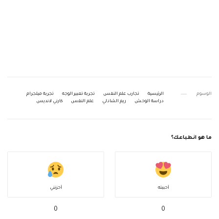
الوسوم
الرئيسية
تجارب علم النفس
تجربة تعبير الوجه
تجربة ميلجرام
دراسة الوحش
ريم الشاذلي
علم النفس
كارني لانديس
ما هو انطباعك؟
أحببته
أحزنني
0
0