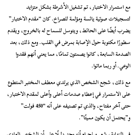
مع استمرار الاختبار، تم تشغيل الأشرطة بشكل متزايد
لتسجيلات صوتية يائسة ومؤلمة للصراخ. كان “مقدم الاختبار”
يضرب أيضًا على الحائط، ويتوسل للسماح له بالخروج، ويقدم
سطورًا مكتوبة حول الإصابة بمرض في القلب. ومع ذلك، بعد
الصدمة السابعة، كانوا يصمتون تمامًا، مما يعني أنهم فقدوا
الوعي. أو ربما ماتوا.
مع ذلك، شجع الشخص الذي يرتدي معطف المختبر المتطوع
على الاستمرار في إعطاء صدمات أعلى وأعلى لمقدم الاختبار،
حتى آخر مفتاح، والذي تم تصنيفه على أنه “450 فولت”
و”يحتمل أن يكون مميتًا”.
في النهاية، شعر ميلجرام أنه وجد دليلًا على أن الشخص العادي