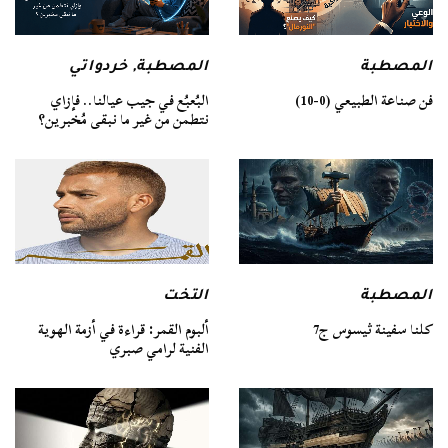
المصطبة
المصطبة
,
خردواتي
فن صناعة الطبيعي (0-10)
البُعبُع في جيب عيالنا.. فإزاي
نتطمن من غير ما نبقى مُخبرين؟
المصطبة
التخت
كلنا سفينة ثيسوس ج7
ألبوم القمر: قراءة في أزمة الهوية
الفنية لرامي صبري