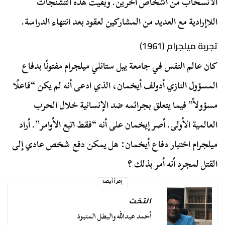
الانسحاب من أشخاص آخرين. وبقيت هذه التشنجات
اللاإرادية مع العديد من المشاركين لعقود بعد انتهاء الدراسة.
تجربة ميلجرام (1961)
كان عالم النفس في جامعة ييل ستانلي ميلجرام مفتونًا بدفاع
المسؤول النازي أدولف أيخمان، الذي ادعى أنه لم يكن “فاعلًا
مسؤولاً” فيما يتعلق بجرائمه ضد الإنسانية خلال الحرب
العالمية الأولى. أصر إيخمان على أنه “فقط اتبع الأوامر”. أراد
ميلجرام اختبار دفاع أيخمان: هل يمكن دفع شخص عادي إلى
القتل لمجرد أنه أمر بذلك ؟
إقرأ أيضا
التخت
أحمد عبدالله والبطل المنبوذ