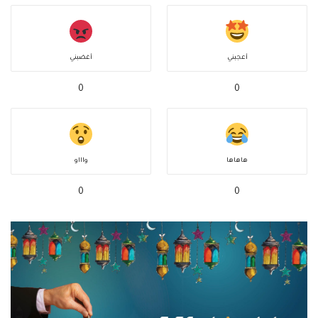
أعجبني
أغضبني
0
0
هاهاها
واااو
0
0