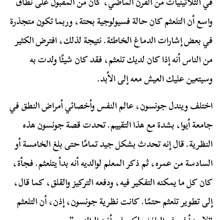
في الثلاثينيات من القرن الماضي، كان من المقبول على نطاق
واسع أن التلعثم كان حالة فسيولوجية بحتة، وربما تكون متجذرة
في بعض إشارات الدماغ الخاطئة. نتيجة لذلك، افترض الكثير
من الناس أنه إذا كان لديك تلعثم، فقد كان شيئًا ولدت به
وسيتعين عليك العيش معه إلى الأبد.
اختلف ويندل جونسون، عالم النفس وأخصائي أمراض النطق في
جامعة أيوا، بشدة مع هذا التقييم. تحدت قصة جونسون هذه
النظرية. قال إنه تحدث بشكل جيد تمامًا حتى بلغ الخامسة أو
السادسة من عمره، ثم ذكر المعلم لوالديه أنه بدأ يتلعثم. فجأة،
كان كل ما يمكنه التفكير فيه، ودفعه التركيز والقلق، كما قال،
إلى تطوير تلعثم حتمًا. كانت نظرية جونسون، إذن، أن التلعثم