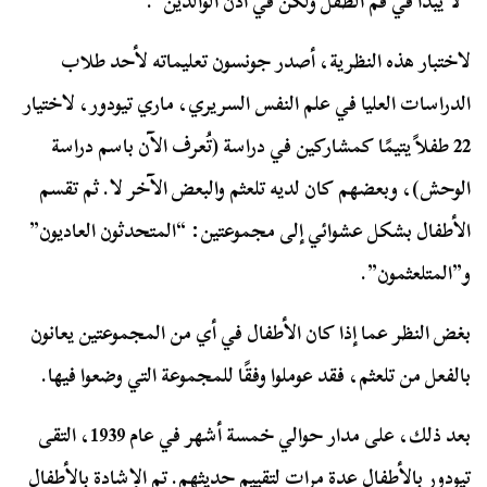
“لا يبدأ في فم الطفل ولكن في أذن الوالدين”.
لاختبار هذه النظرية، أصدر جونسون تعليماته لأحد طلاب
الدراسات العليا في علم النفس السريري، ماري تيودور، لاختيار
22 طفلاً يتيمًا كمشاركين في دراسة (تُعرف الآن باسم دراسة
الوحش)، وبعضهم كان لديه تلعثم والبعض الآخر لا. ثم تقسم
الأطفال بشكل عشوائي إلى مجموعتين: “المتحدثون العاديون”
و”المتلعثمون”.
بغض النظر عما إذا كان الأطفال في أي من المجموعتين يعانون
بالفعل من تلعثم، فقد عوملوا وفقًا للمجموعة التي وضعوا فيها.
بعد ذلك، على مدار حوالي خمسة أشهر في عام 1939، التقى
تيودور بالأطفال عدة مرات لتقييم حديثهم. تم الإشادة بالأطفال