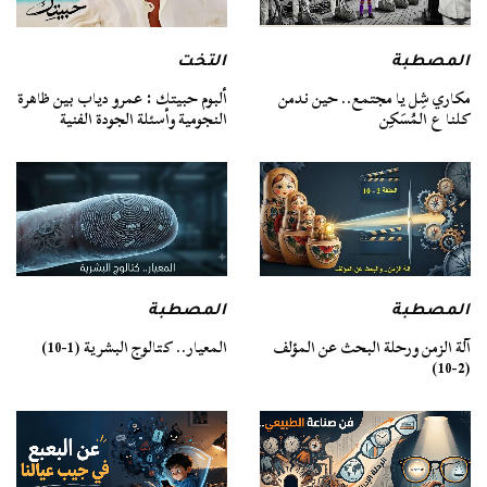
المصطبة
التخت
مكاري شِل يا مجتمع.. حين ندمن
ألبوم حبيتك : عمرو دياب بين ظاهرة
كلنا ع المُسَكِن
النجومية وأسئلة الجودة الفنية
المصطبة
المصطبة
آلة الزمن ورحلة البحث عن المؤلف
المعيار.. كتالوج البشرية (1-10)
(2-10)