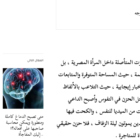
جه
 المتأصلة داخل المرأة المصرية ، بل
المقال التالي
يمة ، حيث المساحة المتوفرة والمتابعات
لأخبار إيجابية ، حيث التلاعب بالألفاظ
تكتل الحزن في النفوس وأصبح الداعي
ت من الميديا للنفس ، والكحت فيها
متى تصبح الدماغ كاملة
ذين يموتون ليلة الزفاف ، فلا حزن حقيقي
ومتطورة ويمكن محاسبة
صاحبها على أفعاله؟!
للمتاجرة .
..إليك المفاجأة