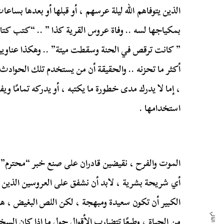
الذين يتوفاهم الله ليلة عرسهم ، أو قبلها أو بعدها بساعا
بمكياجها لسه .. وفاة عروس القرية كذا ” .. “كتب كتابه
” كانت ترقص في الحنة وسقطت ميتة” .. وهكذا عناوين 
أكثر ما تحزنه .. والحقيقة أن من يستخدم تلك الحوادث 
، إما لا يدرك مدى خطورة ما يكتبه ، أو يدركه تمامًا وي
استخدامها .
الموت والفرح ، نقيضين قادران على صنع خبر “محترم” 
أي شريحة بشرية ، لابد أن نشفق على العروسين الذين ك
الكبير أن تكون سعيدة ومبهجة ، لكن اللص البغيض ، ه
من الحياة ، وطبعًا تتضارب الأقوال حول ما إذا كان الس