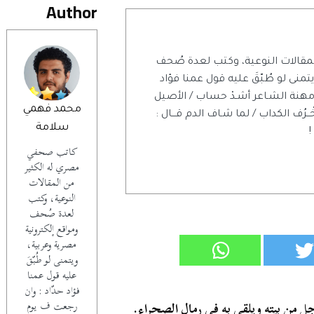
Author
مقالات النوعية، وكتب لعدة صُحف
منى لو طُبّقَ عليه قول عمنا فؤاد
مهنة الشـاعر أشـدْ حساب / الأصيل
محمد فهمي
خْــرُف الكداب / لما شـاف الدم قـــال :
سلامة
!
كاتب صحفي
مصري له الكثير
من المقالات
النوعية، وكتب
لعدة صُحف
ومواقع إلكترونية
مصرية وعربية،
ويتمنى لو طُبّقَ
عليه قول عمنا
فؤاد حدّاد : وان
 من بيته ويلقى به فى رمال الصحراء.
رجعت ف يوم