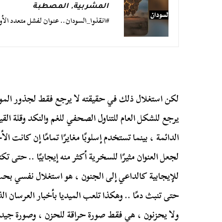
المشربية
,
المصطبة
#انقذوا_السودان.. عنوان لفشل متعدد الأو
لكن استغلال ذلك في حقيقته لا يرجع فقط لجذور الموت
يرجع للشكل العام للتناول الصحفي للغم والنكد وقلة الق
الدائمة ، بينما تستخدم إسلوبًا مغايرًا تمامًا إن كانت ا
لجعل العنوان مثيرًا للسخرية أكثر منه إيجابيًا .. حتى 
للإيجابية كالداعي إلى الجنون ، هو استغلال نفسي بح
حتى تنبث دمًا .. وهكذا تلعب الميديا بأخبار العرسان ال
ولا يحزنون ، هي فقط صورة حراقة للحزن ، وصورة جيدة 