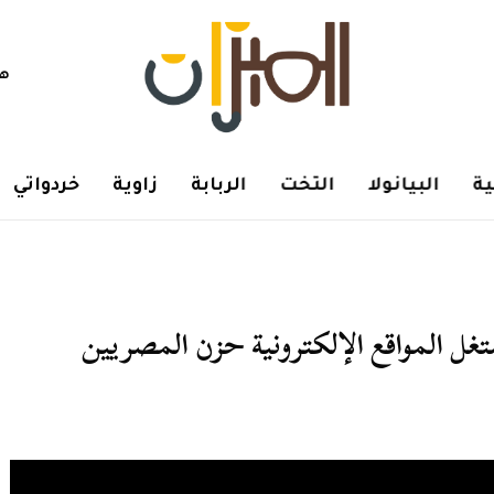
هم
ة
البيانولا
التخت
الربابة
زاوية
خردواتي
غل المواقع الإلكترونية حزن المصريين