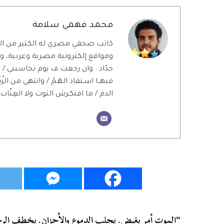
محمد فهمي سلامة
كاتب صحفي مصري له الكثير من ال
ومواقع إلكترونية مصرية وعربية، ويت
حدّاد : وان رجعت ف يوم تحاسبني / 
فيهــا اسـتفاد الهَـمْ / وانتهى من الزُ
الدم / ما افتكـرش التوت ولا العِنّاب 
“الموت أمر بغيض. يجلب الدموع والأحزان. يخطف الرجل