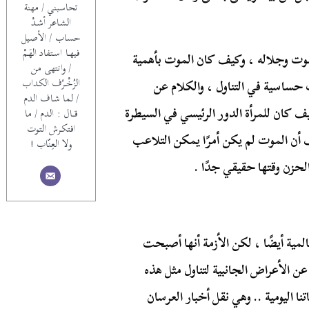
تحاسبني / مهنة
الشـاعر أشـدْ
حساب / الأصيل
فيهــا اسـتفاد الهَـمْ
وت وجلاله ، وكيف كان الموت بأهمية
/ وانتهى من
الزُخْــرُف الكداب
حساسية في التناول ، والكلام عن
/ لما شـاف الدم
 كان للمرأة الدور الرئيسي في السيطرة
قـــال : الدم / ما
افتكـرش التوت
أن الموت لم يكن أمرًا يمكن التلاعب
ولا العِنّاب !
حزن وقتها حقيقي جدًا .
مية أيضًا ، لكن الأزمة أنها أصبحت
 الأعراض الجانبية لتناول مثل هذه
ليومية .. وهي نقل أخبار العرسان