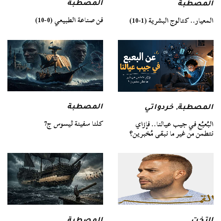
المصطبة
المصطبة
فن صناعة الطبيعي (0-10)
المعيار.. كتالوج البشرية (1-10)
المصطبة
المصطبة
,
خردواتي
كلنا سفينة ثيسوس ج7
البُعبُع في جيب عيالنا.. فإزاي
نتطمن من غير ما نبقى مُخبرين؟
التخت
المصطبة