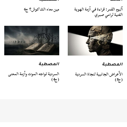
ألبوم القمر: قراءة في أزمة الهوية
مين معاه الشاكوش؟ ج6
الفنية لرامي صبري
المصطبة
المصطبة
السردية تواجه الموت وأزمة المعنى
الأعراض الجانبية لنجاة السردية
(ج4)
(ج5)