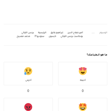
الوسوم
أمير صلاح الدين
إبراهيم فايق
الرئيسية
برنس الليالي
بودكاست برنس الليالي
تايسون
ستوديو 77
محمد ممدوح
ما هو انطباعك؟
أحببته
أحزنني
0
0