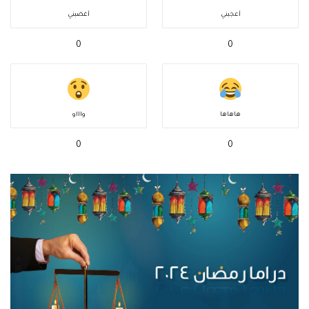
أعجبني
أغضبني
0
0
هاهاها
واااو
0
0