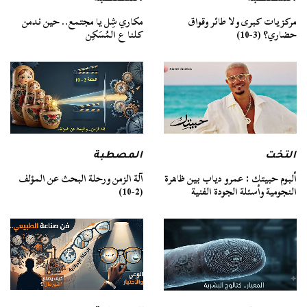
مركزيات كبرى ولا طائر وقواق
مكاري شِل يا مجتمع.. حين ندمن
حضاري؟ (3-10)
كلنا ع المُسَكِن
التخت
المصطبة
ألبوم حبيتك : عمرو دياب بين ظاهرة
آلة الزمن ورحلة البحث عن المؤلف
النجومية وأسئلة الجودة الفنية
(2-10)