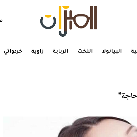
هم
ة
البيانولا
التخت
الربابة
زاوية
خردواتي
حاجة”