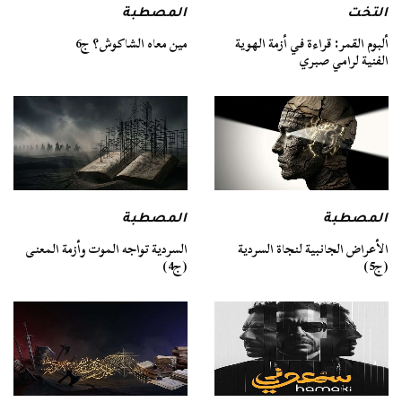
التخت
المصطبة
ألبوم القمر: قراءة في أزمة الهوية
مين معاه الشاكوش؟ ج6
الفنية لرامي صبري
المصطبة
المصطبة
السردية تواجه الموت وأزمة المعنى
الأعراض الجانبية لنجاة السردية
(ج4)
(ج5)