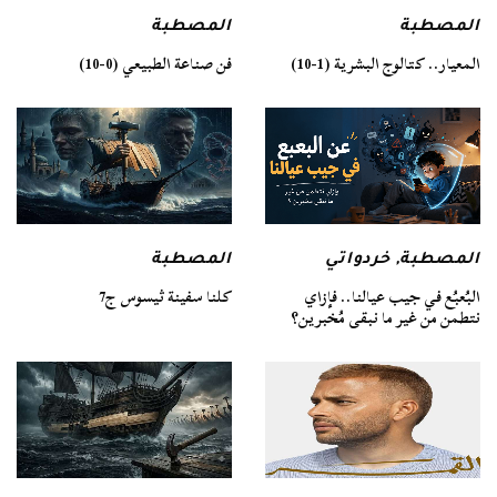
المصطبة
المصطبة
فن صناعة الطبيعي (0-10)
المعيار.. كتالوج البشرية (1-10)
المصطبة
المصطبة
,
خردواتي
كلنا سفينة ثيسوس ج7
البُعبُع في جيب عيالنا.. فإزاي
نتطمن من غير ما نبقى مُخبرين؟