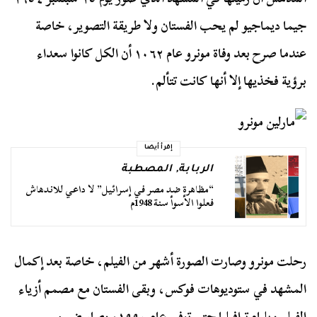
جيما ديماجيو لم يحب الفستان ولا طريقة التصوير، خاصة
عندما صرح بعد وفاة مونرو عام ١٠٦٢ أن الكل كانوا سعداء
برؤية فخذيها إلا أنها كانت تتألم.
إقرأ أيضا
الربابة
,
المصطبة
“مظاهرة ضد مصر في إسرائيل” لا داعي للاندهاش
فعلوا الأسوأ سنة 1948م
رحلت مونرو وصارت الصورة أشهر من الفيلم، خاصة بعد إكمال
المشهد في ستوديوهات فوكس، وبقى الفستان مع مصمم أزياء
الفيلم
ويليام ترافيليا
حتى توفى عام ١٩٩٠، وصار ضمن