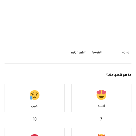
الوسوم
الرئيسية
مارلين مونرو
ما هو انطباعك؟
أحببته
أحزنني
10
7