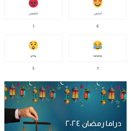
أعجبني
أغضبني
1
6
هاهاها
واااو
5
1