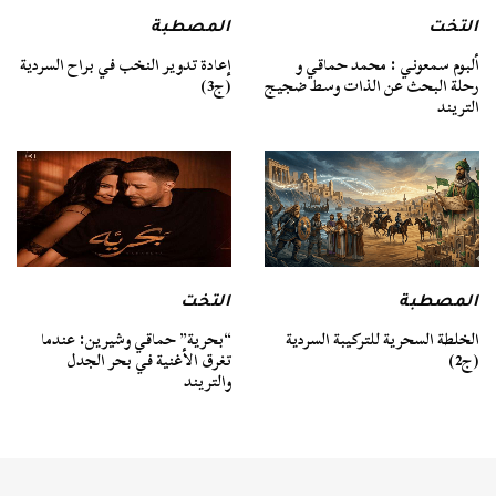
التخت
المصطبة
ألبوم سمعوني : محمد حماقي و
إعادة تدوير النخب في براح السردية
رحلة البحث عن الذات وسط ضجيج
(ج3)
التريند
المصطبة
التخت
الخلطة السحرية للتركيبة السردية
“بحرية” حماقي وشيرين: عندما
(ج2)
تغرق الأغنية في بحر الجدل
والتريند