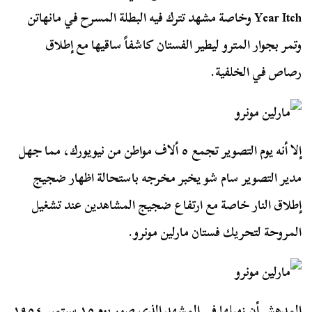
Year Itch وخاصة مشهد تترك فيه البطلة المسرح في مانهاتن
وتمر بجوار المترو ليطير الفستان كاشفاً ساقيها مع إطلاق
رصاص في الخلفية.
إلا أنه يوم التصوير تجمع ٥ ألاف مواطن من نيويورك، مما جهل
مدير التصوير سام شو يخبر مخرجه باستحالة اظهار ضجيج
إطلاق النار خاصة مع ارتفاع ضجيج المشاهدين عند تشغيل
المروحة لتحريك فستان مارلين مونرو.
المدهش أن زميلها في المشهد الذي صور يوم ١٥ سبتمبر ١٩٥٤