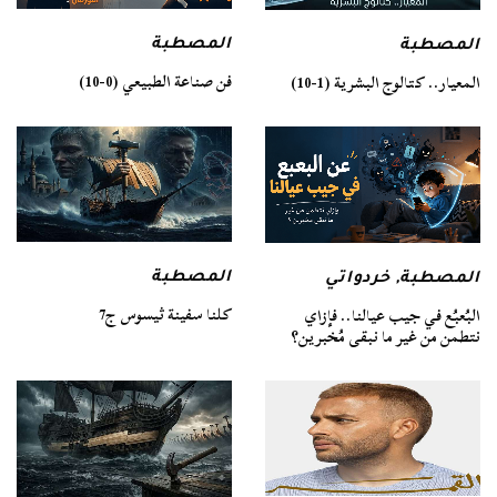
المصطبة
المصطبة
فن صناعة الطبيعي (0-10)
المعيار.. كتالوج البشرية (1-10)
المصطبة
المصطبة
,
خردواتي
كلنا سفينة ثيسوس ج7
البُعبُع في جيب عيالنا.. فإزاي
نتطمن من غير ما نبقى مُخبرين؟