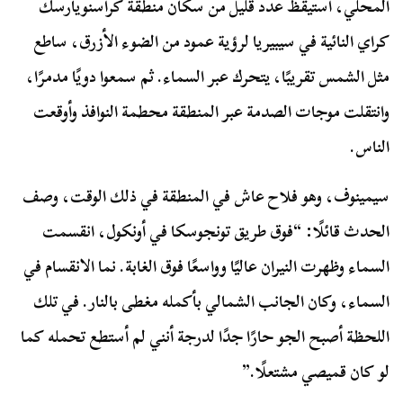
المحلي، استيقظ عدد قليل من سكان منطقة كراسنويارسك
كراي النائية في سيبيريا لرؤية عمود من الضوء الأزرق، ساطع
مثل الشمس تقريبًا، يتحرك عبر السماء. ثم سمعوا دويًا مدمرًا،
وانتقلت موجات الصدمة عبر المنطقة محطمة النوافذ وأوقعت
الناس.
سيمينوف، وهو فلاح عاش في المنطقة في ذلك الوقت، وصف
الحدث قائلًا: “فوق طريق تونجوسكا في أونكول، انقسمت
السماء وظهرت النيران عاليًا وواسعًا فوق الغابة. نما الانقسام في
السماء، وكان الجانب الشمالي بأكمله مغطى بالنار. في تلك
اللحظة أصبح الجو حارًا جدًا لدرجة أنني لم أستطع تحمله كما
لو كان قميصي مشتعلًا.”