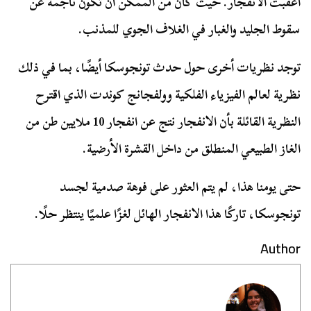
أعقبت الانفجار. حيث كان من الممكن أن تكون ناجمة عن
سقوط الجليد والغبار في الغلاف الجوي للمذنب.
توجد نظريات أخرى حول حدث تونجوسكا أيضًا، بما في ذلك
نظرية لعالم الفيزياء الفلكية وولفجانج كوندت الذي اقترح
النظرية القائلة بأن الانفجار نتج عن انفجار 10 ملايين طن من
الغاز الطبيعي المنطلق من داخل القشرة الأرضية.
حتى يومنا هذا، لم يتم العثور على فوهة صدمية لجسد
تونجوسكا، تاركًا هذا الانفجار الهائل لغزًا علميًا ينتظر حلًا.
Author