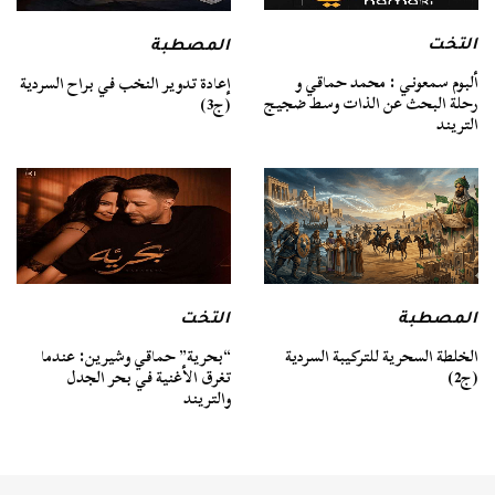
التخت
المصطبة
ألبوم سمعوني : محمد حماقي و
إعادة تدوير النخب في براح السردية
رحلة البحث عن الذات وسط ضجيج
(ج3)
التريند
المصطبة
التخت
الخلطة السحرية للتركيبة السردية
“بحرية” حماقي وشيرين: عندما
(ج2)
تغرق الأغنية في بحر الجدل
والتريند