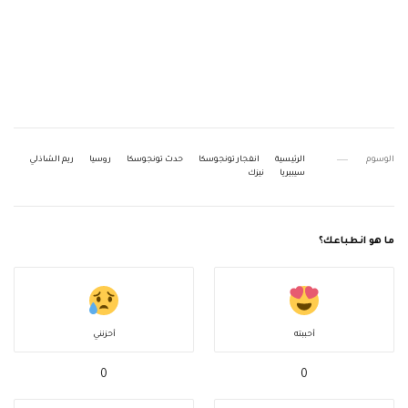
الوسوم
الرئيسية
انفجار تونجوسكا
حدث تونجوسكا
روسيا
ريم الشاذلي
سيبيريا
نيزك
ما هو انطباعك؟
أحببته
أحزنني
0
0