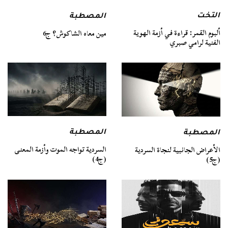
التخت
المصطبة
ألبوم القمر: قراءة في أزمة الهوية
مين معاه الشاكوش؟ ج6
الفنية لرامي صبري
المصطبة
المصطبة
السردية تواجه الموت وأزمة المعنى
الأعراض الجانبية لنجاة السردية
(ج4)
(ج5)