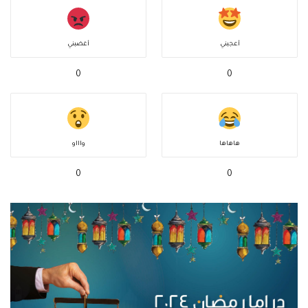
أعجبني
أغضبني
0
0
هاهاها
واااو
0
0