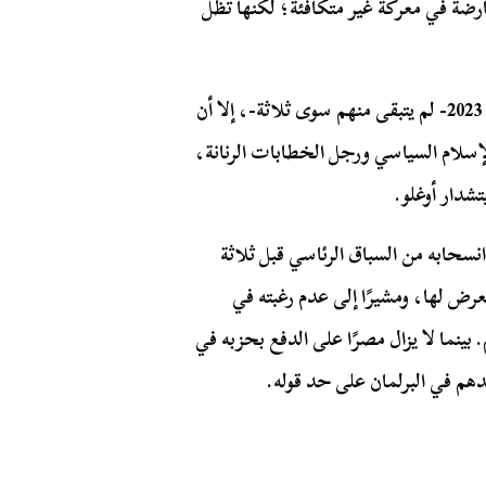
عارضة في معركة غير متكافئة؛ لكنها تظل
رغم إعلان أربعة تحالفات مشاركتها في انتخابات القرن 2023- لم يتبقى منهم سوى ثلاثة-، إلا أن
لإسلام السياسي ورجل الخطابات الرنانة،
شدار أوغلو.
انسحابه من السباق الرئاسي قبل ثلاثة
عرض لها، ومشيرًا إلى عدم رغبته في
ينما لا يزال مصرًا على الدفع بحزبه في
دهم في البرلمان على حد قوله.