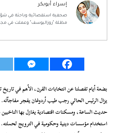
إسراء أبوبكر
صحفية استقصائية وباحثة في شؤ
مظلة "روزاليوسف" وعملت في مجلة
بضعة أيام تفصلنا عن انتخابات القرن، الأهم في تاريخ تر
يزال الرئيس الحالي رجب طيب أردوغان يفجر مفاجآته. 
حديث الساعة، ومسكنات اقتصادية يغازل بها الناخبين ا
استخدام مؤسسات دينية وحكومية في الترويج لحملته. ا