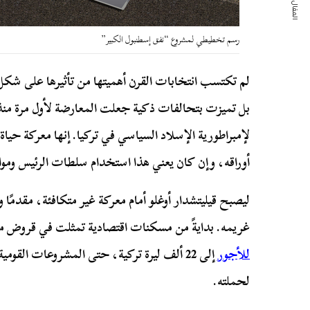
المقال التالي
رسم تخطيطي لمشروع “نفق إسطنبول الكبير”
لم تكتسب انتخابات القرن أهميتها من تأثيرها على شك
بل تميزت بتحالفات ذكية جعلت المعارضة لأول مرة من
لإمبراطورية الإسلاد السياسي في تركيا. إنها معركة حيا
أوراقه، وإن كان يعني هذا استخدام سلطات الرئيس وموارد
ليصبح قيليتشدار أوغلو أمام معركة غير متكافئة، مقدمًا
غريمه. بدايةً من مسكنات اقتصادية تمثلت في قروض من
للأجور
إلى 22 ألف ليرة تركية، حتى المشروعات القو
لحملته.