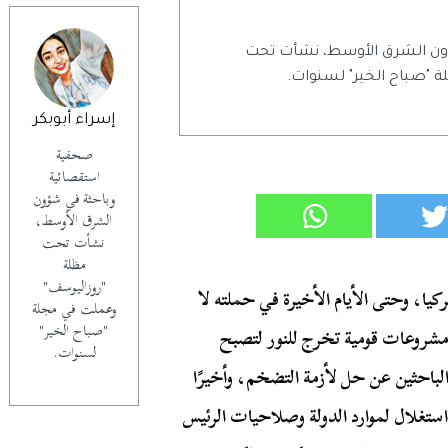
ون الشرق الأوسط، نشأت تحت
 "صباح الخير" لسنوات.
إسراء أبوبكر
صحفية
استقصائية
وباحثة في شؤون
الشرق الأوسط،
نشأت تحت
مظلة
"روزاليوسف"
كيا، وحتى الأيام الأخيرة في حملته لا
وعملت في مجلة
"صباح الخير"
مشروعات قومية تخرج للنور لتصبح
لسنوات.
لباحثين عن حل لأزمة التضخم، وأخيرًا
ستغلال لموارد الدولة وصلاحيات الرئيس