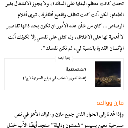
تحتك كانت معظم البقايا على المائدة، ولا يجوز الانشغال بغير
الطعام، لكن أنت كنت تنظف وتقطع أظافرك، تبري أقلام
الرصاص… كان من شأن هذه الأمور ان تكون بحد ذاتها تفاصيل
لا أهمية لها على الاطلاق، ولم تثقل على نفسي إلا لكونك أنت
الإنسان القدوة بالنسبة لي، لم تكن نفسك”.
إقرأ أيضا
المصطبة
إعادة تدوير النخب في براح السردية (ج3)
مازن ووالده
وإذا عُدنا إلى الحوار الذي جمع مازن و الوالد الأعز في نص
مسرحية معين بسيسو “شمشون ودليلة” سنجد أيضًا الأب خذل