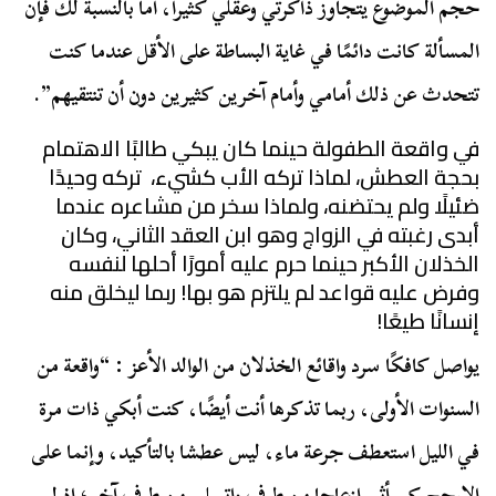
حجم الموضوع يتجاوز ذاكرتي وعقلي كثيراً، أما بالنسبة لك فإن
المسألة كانت دائمًا في غاية البساطة على الأقل عندما كنت
تتحدث عن ذلك أمامي وأمام آخرين كثيرين دون أن تنتقيهم”.
في واقعة الطفولة حينما كان يبكي طالبًا الاهتمام
بحجة العطش، لماذا تركه الأب كشيء، تركه وحيدًا
ضئيلًا ولم يحتضنه، ولماذا سخر من مشاعره عندما
أبدى رغبته في الزواج وهو ابن العقد الثاني، وكان
الخذلان الأكبر حينما حرم عليه أمورًا أحلها لنفسه
وفرض عليه قواعد لم يلتزم هو بها! ربما ليخلق منه
إنسانًا طيعًا!
يواصل كافكًا سرد واقائع الخذلان من الوالد الأعز : “واقعة من
السنوات الأولى، ربما تذكرها أنت أيضًا، كنت أبكي ذات مرة
في الليل استعطف جرعة ماء، ليس عطشا بالتأكيد، وإنما على
الارجح كي أثير إزعاجا من طرف واتسلى من طرف آخر؛ اذ لم