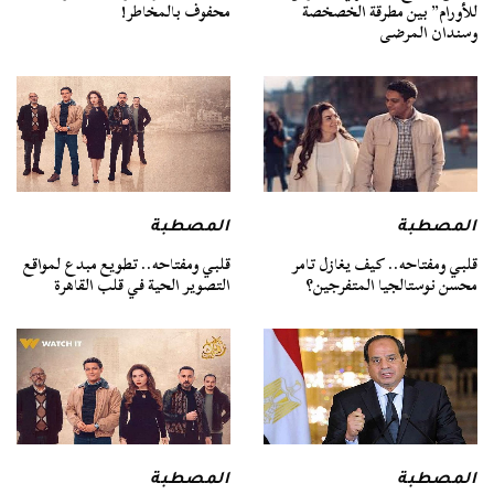
للأورام” بين مطرقة الخصخصة
محفوف بالمخاطر!
وسندان المرضى
المصطبة
المصطبة
قلبي ومفتاحه.. كيف يغازل تامر
قلبي ومفتاحه.. تطويع مبدع لمواقع
محسن نوستالجيا المتفرجين؟
التصوير الحية في قلب القاهرة
المصطبة
المصطبة