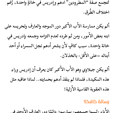
لتجمع صفة “المطرودين” أدهم وإدريس في خانةٍ واحدة، رُغم
اختلاف الطُرق.
ألم يكن ممارسة الأب الأكبر دور الموجه والعارف وتحريمه على
ابنه بعض الأمور، ومن ثم طرده لعدم التزامه وجمعه بإدريس في
خانة واحدة، سبب كافٍ لأن يشعر أدهم نجل السمراء أو أحد
أبنائه –على الأقل- بالخذلان.
ألم يكن جبلاوي وهو الأب الأكبر كان يعرف أن إدريس وراء
هذه المكيدة، فلماذا لم ينقذ أدهم بحمايته.. لماذا عاقبه مثل
هذه العقوبة القاسية الأزلية!
رسالة كافكا!
الأباء -ليسوا جميعهم- يمارسون دائمًا دور العارف الأوحد في