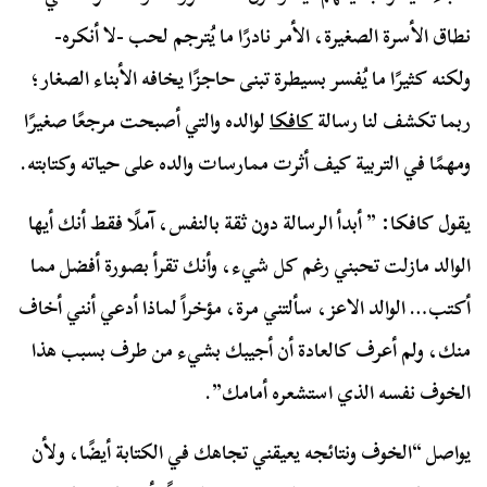
نطاق الأسرة الصغيرة، الأمر نادرًا ما يُترجم لحب -لا أنكره-
ولكنه كثيرًا ما يُفسر بسيطرة تبنى حاجزًا يخافه الأبناء الصغار؛
ربما تكشف لنا رسالة
كافكا
لوالده والتي أصبحت مرجعًا صغيرًا
ومهمًا في التربية كيف أثرت ممارسات والده على حياته وكتابته.
يقول كافكا: ” أبدأ الرسالة دون ثقة بالنفس، آملًا فقط أنك أيها
الوالد مازلت تحبني رغم كل شيء، وأنك تقرأ بصورة أفضل مما
أكتب… الوالد الاعز، سألتني مرة، مؤخراً لماذا أدعي أنني أخاف
منك، ولم أعرف كالعادة أن أجيبك بشيء من طرف بسبب هذا
الخوف نفسه الذي استشعره أمامك”.
يواصل “الخوف ونتائجه يعيقني تجاهك في الكتابة أيضًا، ولأن