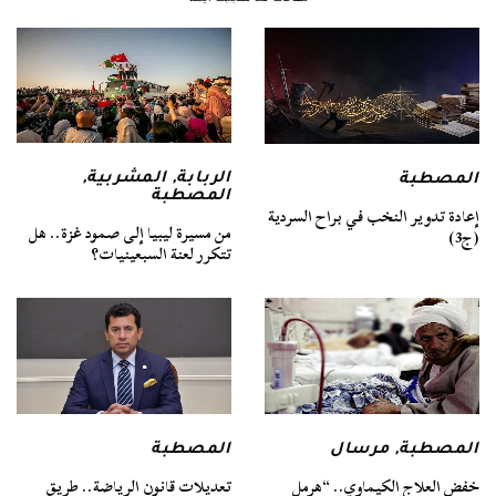
الربابة
,
المشربية
,
المصطبة
المصطبة
إعادة تدوير النخب في براح السردية
من مسيرة ليبيا إلى صمود غزة.. هل
(ج3)
تتكرر لعنة السبعينيات؟
المصطبة
,
مرسال
المصطبة
خفض العلاج الكيماوي.. “هرمل
تعديلات قانون الرياضة.. طريق