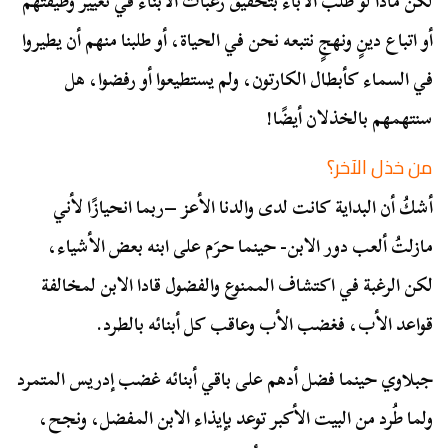
لكن ماذا لو طُلب الآباء بتحقيق رغبات الآبناء في تغيير وظيفتهم
أو اتباع دينٍ ونهجٍ نتبعه نحن في الحياة، أو طلبنا منهم أن يطيروا
في السماء كأبطال الكارتون، ولم يستطيعوا أو رفضوا، هل
سنتهمهم بالخذلان أيضًا!
من خذل الآخر؟
أشكُ أن البداية كانت لدى والدنا الأعز –ربما انحيازًا لأني
مازلتُ ألعب دور الابن- حينما حرَم على ابنه بعض الأشياء،
لكن الرغبة في اكتشاف الممنوع والفضول قادا الابن لمخالفة
قواعد الأب، فغضب الأب وعاقب كل أبنائه بالطرد.
جبلاوي حينما فضل أدهم على باقي أبنائه غضب إدريس المتمرد
ولما طُرد من البيت الأكبر توعد بإيذاء الابن المفضل، ونجح،