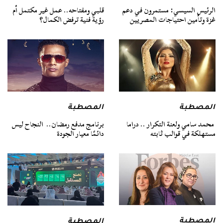
الرئيس السيسي: مستمرون في دعم
قلبي ومفتاحه.. عمل غير مكتمل أم
غزة وتأمين احتياجات المصريين
رؤية فنية ترفض الكمال؟
المصطبة
المصطبة
محمد سامي ولعنة التكرار .. دراما
برنامج مدفع رمضان.. النجاح ليس
مستهلكة في قوالب ثابته
دائمًا معيار الجودة
المصطبة
المصطبة