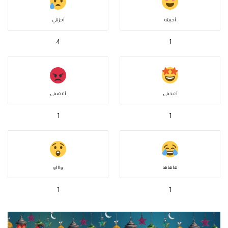
أحببته
أحزنني
4
1
أعجبني
أغضبني
1
1
هاهاها
واااو
1
1