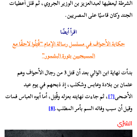
الشرطة ليعطيها لعبدالعزيز بن الوزير الجروي، ثم قلل أعطيات
الجند وكان قاسيًا على المصريين.
اقرأ أيضًا
حكاية الأحواف في مسلسل رسالة الإمام “قُتِلُوا لاحقًا مع
المسيحيين بثورة البشمور”
بدأت نهاية ابن الوالي بعد أن قتل 3 من رجال الأحواف وهم
عثمان بن بلادة وعابس وشكلب، إذ ذبحهم في يوم عيد
الأضحى
[7]
، ثم جاءت نهايته بعزله وقُتِل، أما أبوه العباس فمات
وقيل أن سبب وفاته السم بأمر المطلب.
[8]
السُرِّي