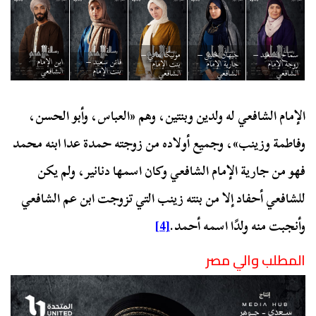
سماح السعيد –
جيهان خليل –
مونيكا هاني –
فاتن سعيد –
ابن الإمام
زوجة الإمام
جارية الإمام
بنت الإمام
بنت الإمام
الشافعي
الشافعي
الشافعي
الشافعي
الإمام الشافعي له ولدين وبنتين، وهم «العباس، وأبو الحسن،
وفاطمة وزينب»، وجميع أولاده من زوجته حمدة عدا ابنه محمد
فهو من جارية الإمام الشافعي وكان اسمها دنانير، ولم يكن
للشافعي أحفاد إلا من بنته زينب التي تزوجت ابن عم الشافعي
وأنجبت منه ولدًا اسمه أحمد.
[4]
المطلب والي مصر