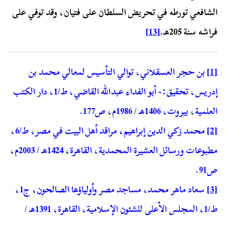
الشافعي تورطه في تحريض السلطان على فتيان، وقد توفي على
فراشه سنة 205هـ.
[13]
[1]
بن حجر العسقلاني، توالي التأسيس لمعالي محمد بن
إدريس، تحقيق:- أبو الفداء عبدالله القاضي، ط/1، دار الكتب
العلمية، بيروت، 1406هـ / 1986م، ص177.
[2]
محمد زكي الدين إبراهيم، مراقد أهل البيت في مصر، ط/6،
مطبوعات ورسائل العشيرة المحمدية، القاهرة، 1424هـ / 2003م،
ص91.
[3]
سعاد ماهر محمد، مساجد مصر وأولياؤها الصالحون، ج1،
ط/1، المجلس الأعلى للشئون الإسلامية، القاهرة، 1391هـ /