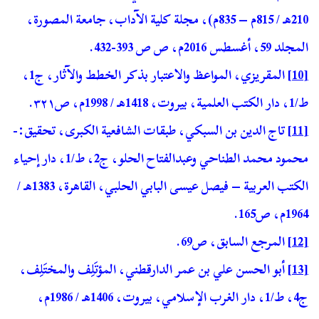
210هـ / 815م – 835م)، مجلة كلية الآداب، جامعة المصورة،
المجلد 59، أغسطس 2016م، ص ص 393-432.
[10]
المقريزي، المواعظ والاعتبار بذكر الخطط والآثار، ج1،
ط/1، دار الكتب العلمية، بيروت، 1418هـ / 1998م، ص٣٢١.
[11]
تاج الدين بن السبكي، طبقات الشافعية الكبرى، تحقيق:-
محمود محمد الطناحي وعبدالفتاح الحلو، ج2، ط/1، دار إحياء
الكتب العربية – فيصل عيسى البابي الحلبي، القاهرة، 1383هـ /
1964م، ص165.
[12]
المرجع السابق، ص69.
[13]
أبو الحسن علي بن عمر الدارقطني، المؤتَلِف والمختَلِف،
ج4، ط/1، دار الغرب الإسلامي، بيروت، 1406هـ / 1986م،