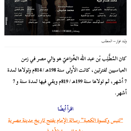
وليد فواز – المطلب
كان المُطَّلِب بْن عبد الله الخُزاعيّ هو والي مصر في زمن
العباسيين لفترتين، كانت الأولى سنة 198هـ / 814م وتولاها لمدة
7 أشهر، ثم تولاها سنة 199هـ / 819م وبقي فيها لمدة سنة و 7
أشهر.
اقرأ أيضًا
“تنيس وكسوة الكعبة” رسالة الإمام يفتح تاريخ مدينة مصرية