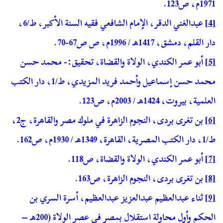
1971م، ص123.
[4]
عبدالغني الدقر، الإمام الشافعي فقيه السنة الأكبر، ط/6،
دار القلم، دمشق، 1417هـ / 1996م، ص ص67-70.
[5]
أبو عمر الكندي، الولاة والقضاة، تحقيق:- محمد حسن
محمد حسن إسماعيل وأحمد فريد المزيدي، ط/1، دار الكتب
العلمية، بيروت، 1424هـ / 2003م، ص123.
[6]
بن تغرى بردى، النجوم الزاهرة في ملوك مصر والقاهرة، ج2،
ط/1، دار الكتب المصرية، القاهرة، 1349هـ / 1930م، ص162.
[7]
أبو عمر الكندي، الولاة والقضاة، ص118.
[8]
بن تغرى بردى، النجوم الزاهرة، ص163.
[9]
ثناء عبدالعظيم عبدالعزيز عبدالعظيم، أسرة السري بن
الحكم وأول محاولة استقلال بمصر في عصر الولاة (200هـ –