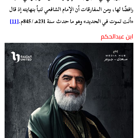
رافضًا لها، ومن المفارقات أن الإمام الشافعي تنبأ بنهايته إذ قال
«أنت تموت في الحديد» وهو ما حدث سنة 231هـ / 845م.
[11]
ابن عبدالحكم