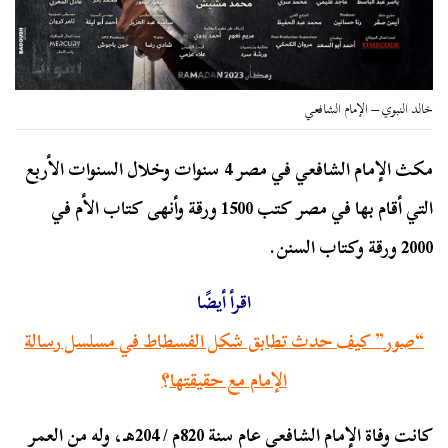
خالد النبوي – الإمام الشافعي
مكث الإمام الشافعي في مصر 4 سنوات وخلال السنوات الأربع
التي أقام بها في مصر كتب 1500 ورقة وأنهى كتاب الأم في
2000 ورقة وكتاب السنن.
اقرأ أيضًا
“صور” كيف حدث تطابق شكل الفسطاط في مسلسل رسالة
الإمام مع حقيقتها؟
كانت وفاة الإمام الشافعي عام سنة 820م / 204هـ، وله من العمر