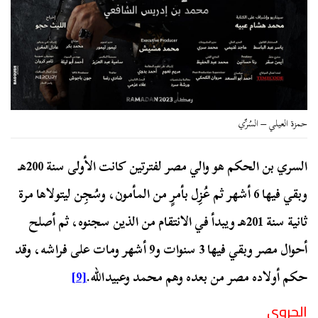
حمزة العيلي – السُرِّي
السري بن الحكم هو والي مصر لفترتين كانت الأولى سنة 200هـ
وبقي فيها 6 أشهر ثم عُزِل بأمرٍ من المأمون، وسُجِن ليتولاها مرة
ثانية سنة 201هـ ويبدأ في الانتقام من الذين سجنوه، ثم أصلح
أحوال مصر وبقي فيها 3 سنوات و9 أشهر ومات على فراشه، وقد
حكم أولاده مصر من بعده وهم محمد وعبيدالله.
[9]
الجروي