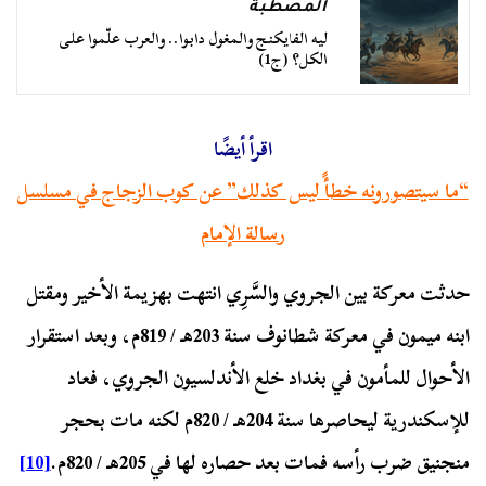
المصطبة
ليه الفايكنج والمغول دابوا.. والعرب علّموا على
الكل؟ (ج1)
اقرأ أيضًا
“ما سيتصورونه خطأً ليس كذلك” عن كوب الزجاج في مسلسل
رسالة الإمام
حدثت معركة بين الجروي والسَّرِي انتهت بهزيمة الأخير ومقتل
ابنه ميمون في معركة شطانوف سنة 203هـ / 819م، وبعد استقرار
الأحوال للمأمون في بغداد خلع الأندلسيون الجروي، فعاد
للإسكندرية ليحاصرها سنة 204هـ / 820م لكنه مات بحجر
منجنيق ضرب رأسه فمات بعد حصاره لها في 205هـ / 820م.
[10]