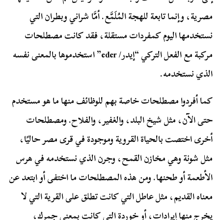
مصرية، وإنما تابعة للهجة المُلَمَّع. أمَّا شراني وبطران التي
نستخدمها اليوم كمفردات مستقلة، فقد كانت مصطلحات
مركبة مع الفعل التركي “إيدر/ eder” استخدموها بالمعنى نفسه
الذي نستخدمه.
كما أفردوا مصطلحات خاصة بهم للوظائف منها ما هو مستخدم
حتى الآن، مثل شيخ البلد، والغفير، والفلاح. ومصطلحات
أخرى اختصت بالحياة القروية وموجودة في قرى مصر حاليًا،
مثل شونة وهي مخازن القمح، وجرن الذي نستخدمه في هرس
الأطعمة أو طحنها. ومن هذه المصطلحات ما اختفى أو ابتعد عن
معناه القديم، مثل عاطل التي كانت تطلق على القرية التي لا
يخرج منها إيرادات، أو خوردة التي كانت بمعنى جمرك،