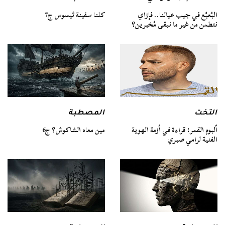
كلنا سفينة ثيسوس ج7
البُعبُع في جيب عيالنا.. فإزاي
نتطمن من غير ما نبقى مُخبرين؟
التخت
المصطبة
ألبوم القمر: قراءة في أزمة الهوية
مين معاه الشاكوش؟ ج6
الفنية لرامي صبري