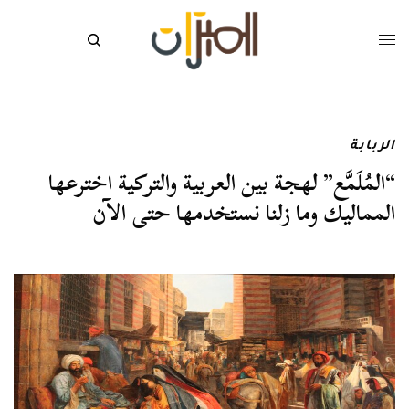
الربابة
“المُلَمَّع” لهجة بين العربية والتركية اخترعها
المماليك وما زلنا نستخدمها حتى الآن