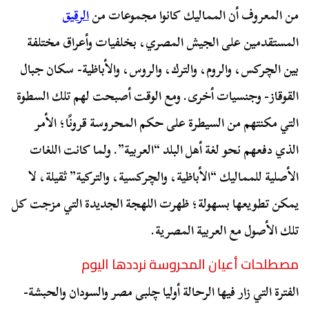
من المعروف أن المماليك كانوا مجموعات من
الرقيق
المستقدمين على الجيش المصري، بخلفيات وأعراق مختلفة
بين الچرکس، والروم، والترك، والروس، والأباظية- سكان جبال
القوقاز- وجنسيات أخرى. ومع الوقت أصبحت لهم تلك السطوة
التي مكنتهم من السيطرة على حكم المحروسة قرونًا؛ الأمر
الذي دفعهم نحو لغة أهل البلد “العربية”. ولما كانت اللغات
الأصلية للمماليك “الأباظية، والچركسية، والتركية” ثقيلة، لا
يمكن تطويعها بسهولة؛ ظهرت اللهجة الجديدة التي مزجت كل
تلك الأصول مع العربية المصرية.
مصطلحات أعيان المحروسة نرددها اليوم
الفترة التي زار فيها الرحالة أوليا چلبی مصر والسودان والحبشة-