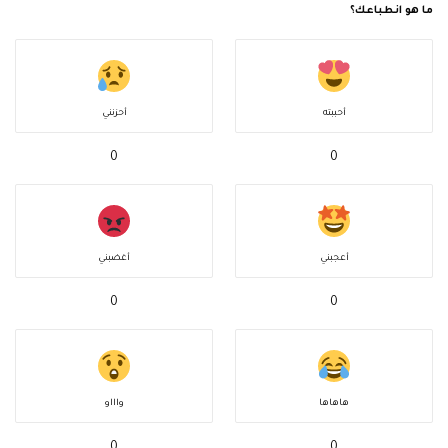
ما هو انطباعك؟
أحببته
أحزنني
0
0
أعجبني
أغضبني
0
0
هاهاها
واااو
0
0