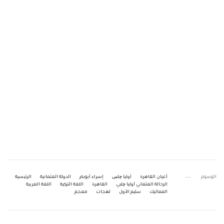
الوسوم
أعيان القاهرة
أوليا چلبی
إسراء أبوبكر
الدولة العثمانية
الرئيسية
الرحالة العثماني أوليا چلبي
القاهرة
اللغة التركية
اللغة العربية
المماليك
سليم الأول
لهجات
معجم