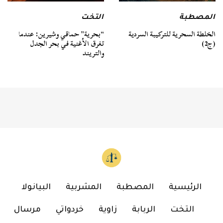
المصطبة
التخت
الخلطة السحرية للتركيبة السردية
“بحرية” حماقي وشيرين: عندما
(ج2)
تغرق الأغنية في بحر الجدل
والتريند
الرئيسية
المصطبة
المشربية
البيانولا
التخت
الربابة
زاوية
خردواتي
مرسال