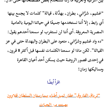
بين التركية والعربية ما زلنا نتسخدم بعض مصطلحاتها حتى الآن.
“غشيم، شرَّاني، بطران، بهدَّلة، قيالة” كلمات لا يجمع بينها
أي رابط، إلا أننا نستخدمها جميعًا في حياتنا اليومية بالعامية
المصرية المعروفة. أي أننا لن نستغرب لو سمعنا أحدهم يقول:
“ده واد غشيم وشرَّاني، متعود على البطران والبهدلة حتى في عز
القيالة”. لكن ماذا لو سمعنا الكلمات نفسها قبل أكثر 8 قرون،
في إحدى قصور الروضة حيث يسكن أحد أعيان القاهرة
ومماليكها زمان!
اقرأ أيضًا
“ترياق الفاروق” عقار تميز أطباء بيمارستان السلطان قلاوون
بصنعه من الحيات