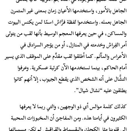
الجاهل بالأمور، واستخدمها الأعيان زمان بمعنى غير المتمرن
الجاهل بعمله. واستخدموا لفظة فرَّاش اسمًا لمن يكنس البيوت
والمساكن، في حين يعرفها المعجم الوسيط بأنها لقب من يتولى
أمر الفِراش وخدمته في المنازل، أو من يؤجر السرادق في
الأعراس والمآتم. كما أطلقوا لقب مقدِّم على الموظف الذي يسير
أمام الحاكم، بينما نستخدمها الآن كرتبة عسكرية. وعرفوا
النشَّال على أنه الشخص الذي يقطع الجيوب، إلا أنهم كانوا
يطلقون عليه “نشال شيال”.
كذلك كلمة موالس أي ذو الوجهين، والتي ربما لا يعرفها
الكثيرون في أيامنا هذه. ومن المفاجئ أن المخبوزات المحببة
إلى قلوبنا مثل الكحك والبقسماط والقراقيش لم تكن مسمياتها