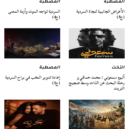
المصطبة
المصطبة
السردية تواجه الموت وأزمة المعنى
الأعراض الجانبية لنجاة السردية
(ج4)
(ج5)
التخت
المصطبة
ألبوم سمعوني : محمد حماقي و
إعادة تدوير النخب في براح السردية
رحلة البحث عن الذات وسط ضجيج
(ج3)
التريند