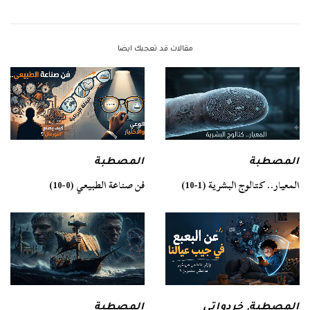
مقالات قد تعجبك ايضا
المصطبة
المصطبة
فن صناعة الطبيعي (0-10)
المعيار.. كتالوج البشرية (1-10)
المصطبة
المصطبة
,
خردواتي