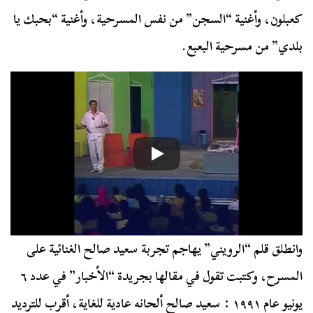
كعبلون، وأغنية “السجن” من نفس المسرحية، وأغنية “بحبك يا
بلدي” من مسرحية البعبع.
وانطلق قلم “الرويني” يهاجم تجربة سعيد صالح الغنائية على
المسرح، وكتبت تقول في مقالها بجريدة “الأخبار” في عدد ٦
يونيو عام ١٩٩١ : سعيد صالح ألحانه عادية للغاية، أقرب للترديد