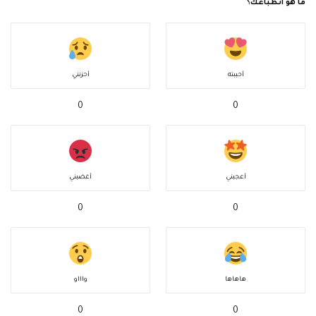
ما هو انطباعك؟
أحببته
أحزنني
0
0
أعجبني
أغضبني
0
0
هاهاها
واااو
0
0