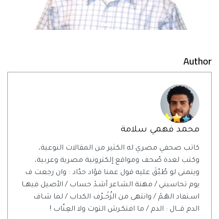
Author
محمد فهمي سلامة
كاتب صحفي مصري له الكثير من المقالات النوعية،
وكتب لعدة صُحف ومواقع إلكترونية مصرية وعربية،
ويتمنى لو طُبّقَ عليه قول عمنا فؤاد حدّاد : وان رجعت ف
يوم تحاسبني / مهنة الشـاعر أشـدْ حساب / الأصيل فيهــا
اسـتفاد الهَـمْ / وانتهى من الزُخْــرُف الكداب / لما شـاف
الدم قـــال : الدم / ما افتكـرش التوت ولا العِنّاب !