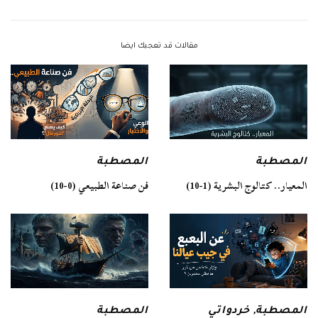
مقالات قد تعجبك ايضا
المصطبة
المصطبة
فن صناعة الطبيعي (0-10)
المعيار.. كتالوج البشرية (1-10)
المصطبة
المصطبة
,
خردواتي