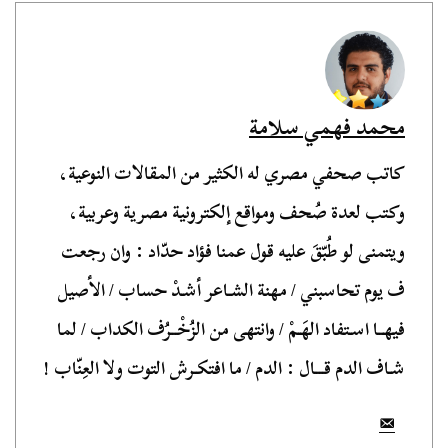
محمد فهمي سلامة
كاتب صحفي مصري له الكثير من المقالات النوعية،
وكتب لعدة صُحف ومواقع إلكترونية مصرية وعربية،
ويتمنى لو طُبّقَ عليه قول عمنا فؤاد حدّاد : وان رجعت
ف يوم تحاسبني / مهنة الشـاعر أشـدْ حساب / الأصيل
فيهــا اسـتفاد الهَـمْ / وانتهى من الزُخْــرُف الكداب / لما
شـاف الدم قـــال : الدم / ما افتكـرش التوت ولا العِنّاب !