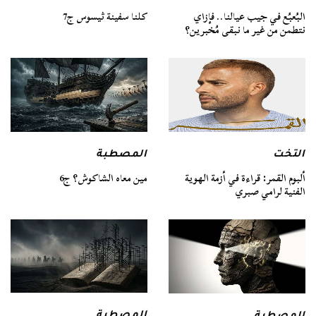
كلنا سفينة ثيسوس ج7
البُعبُع في جيب عيالنا.. فإزاي
نتطمن من غير ما نبقى مُخبرين؟
التخت
المصطبة
ألبوم القمر: قراءة في أزمة الهوية
مين معاه الشاكوش؟ ج6
الفنية لرامي صبري