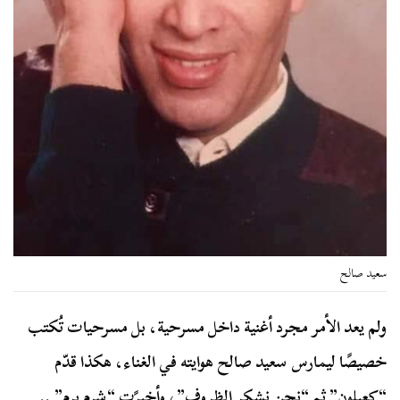
سعيد صالح
ولم يعد الأمر مجرد أغنية داخل مسرحية، بل مسرحيات تُكتب
خصيصًا ليمارس سعيد صالح هوايته في الغناء، هكذا قدّم
“كعبلون” ثم “نحن نشكر الظروف”، وأخيرًت “شرم برم” ..