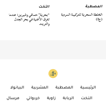
المصطبة
التخت
الخلطة السحرية للتركيبة السردية
“بحرية” حماقي وشيرين: عندما
(ج2)
تغرق الأغنية في بحر الجدل
والتريند
الرئيسية
المصطبة
المشربية
البيانولا
التخت
الربابة
زاوية
خردواتي
مرسال