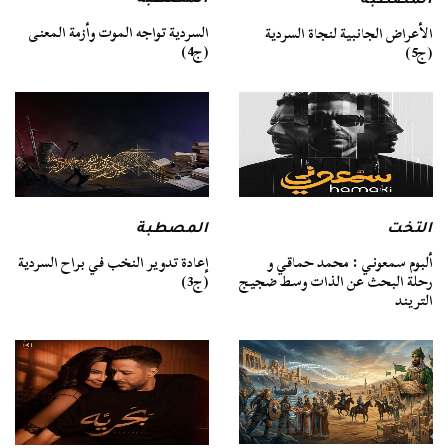
المصطبة
المصطبة
السردية تواجه الموت وأزمة المعنى
الأعراض الجانبية لنجاة السردية
(ج4)
(ج5)
التخت
المصطبة
ألبوم سمعوني : محمد حماقي و
إعادة تدوير النخب في براح السردية
رحلة البحث عن الذات وسط ضجيج
(ج3)
التريند