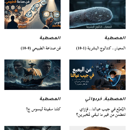
المصطبة
المصطبة
فن صناعة الطبيعي (0-10)
المعيار.. كتالوج البشرية (1-10)
المصطبة
المصطبة
,
خردواتي
كلنا سفينة ثيسوس ج7
البُعبُع في جيب عيالنا.. فإزاي
نتطمن من غير ما نبقى مُخبرين؟