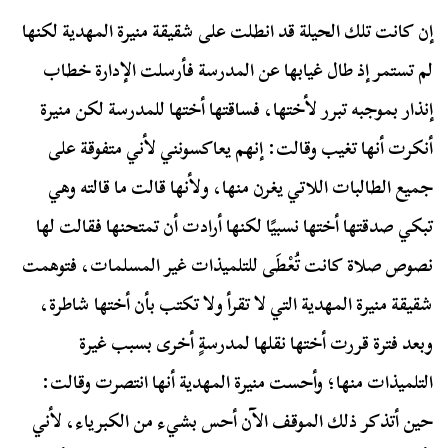
إن كانت تلك الحيلة قد انطلت على شقيقة منيرة المهدية لكنها
لم تستمر إذ طال غيابها عن المدرسة فأرسلت الإدارة خطاب
إنذار بموجبه تبرر لأختها، فساقتها أختها للمدرسة لكن منيرة
أنكرت أنها تغيب وقالت: إنهم يعاكسونني لأني متفوقة على
جميع الطالبات اللاتي يغرن منها، ولأنها قالت ما قالته وهي
تبكي صدقتها أختها نسبيًا لكنها أرادت أن تمتحنها فقالت لها
نصوص صلاة كانت تُعْطَى للتلميذات غير المسلمات، فتوهمت
شقيقة منيرة المهدية التي لا تقرأ ولا تكتب بأن أختها شاطرة،
وبعد فترة قررت أختها نقلها لمدرسةٍ أخرى بسبب غيرة
التلميذات منها؛ وأحست منيرة المهدية أنها انتصرت وقالت:
حين أتذكر ذلك الموقف الآن أحس بشيء من الكبرياء، لأني