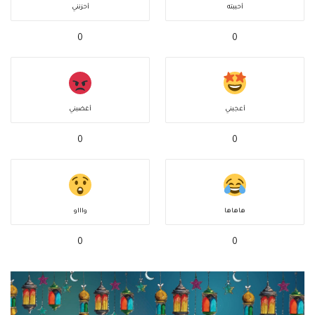
أحببته
أحزنني
0
0
أعجبني
أغضبني
0
0
هاهاها
واااو
0
0