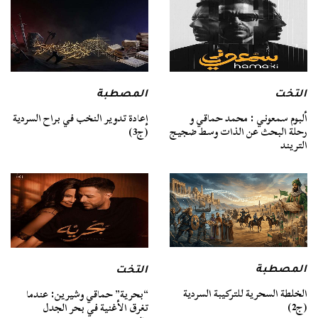
التخت
المصطبة
ألبوم سمعوني : محمد حماقي و
إعادة تدوير النخب في براح السردية
رحلة البحث عن الذات وسط ضجيج
(ج3)
التريند
المصطبة
التخت
الخلطة السحرية للتركيبة السردية
“بحرية” حماقي وشيرين: عندما
(ج2)
تغرق الأغنية في بحر الجدل