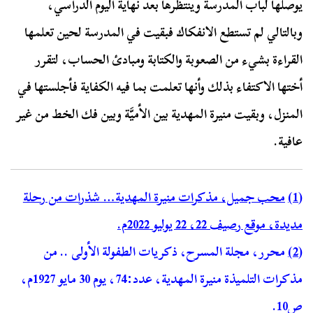
يوصلها لباب المدرسة وينتظرها بعد نهاية اليوم الدراسي،
وبالتالي لم تستطع الانفكاك فبقيت في المدرسة لحين تعلمها
القراءة بشيء من الصعوبة والكتابة ومبادئ الحساب، لتقرر
أختها الاكتفاء بذلك وأنها تعلمت بما فيه الكفاية فأجلستها في
المنزل، وبقيت منيرة المهدية بين الأميَّة وبين فك الخط من غير
عافية.
(1)
محب جميل، مذكرات منيرة المهدية… شذرات من رحلة
مديدة، موقع رصيف 22، 22 يوليو 2022م.
(2)
محرر، مجلة المسرح، ذكريات الطفولة الأولى .. من
مذكرات التلميذة منيرة المهدية، عدد:74، يوم 30 مايو 1927م،
ص10.