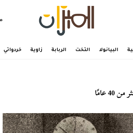
هم
ة
البيانولا
التخت
الربابة
زاوية
خردواتي
4 عامًا