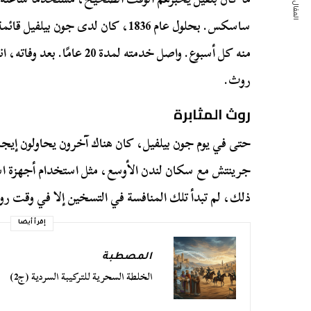
المقال التالي
منه كل أسبوع. واصل خدمته لمدة 
روث.
روث المثابرة
حتى في يوم جون بيلفيل، كان هناك آخرون يحاولون إيجا
جرينتش مع سكان لندن الأوسع، مثل استخدام أجهزة است
ذلك، لم تبدأ تلك المنافسة في التسخين إلا في وقت ر
إقرأ أيضا
المصطبة
الخلطة السحرية للتركيبة السردية (ج2)