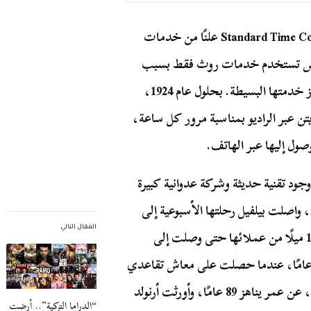
في عام 1908، سخر سانت جون وين من شركة Standard Time Company علنًا من خدمات
الناس تستخدم خدمات روث فقط بسبب
كونها امرأة. في وقت لاحق، بدأت التكنولوجيا في تجاوز خدمتها البسيطة. بحلول عام 1924،
تن عبر الراديو بمناسبة مرور كل ساعة،
جود تقنية حديثة وشركة عدوانية كبيرة
 واصلت بيلفيل رحلتها الأسبوعية إلى
المقال التالي
مرصد جرينتش وأكملت جولتها اليومية التي يبلغ طولها 12 ميلًا من عملائها حتى وصلت إلى
دها التاسع. تقاعدت في عام 1940 عن عمر يناهز 86 عامًا، عندما حصلت على معاش تقاعدي
من شركة Clockmakers في لندن. توفيت في عام 1943، عن عمر يناهز 89 عامًا، وأورثت أرنولد
“الدراما التركية”.. أرضت