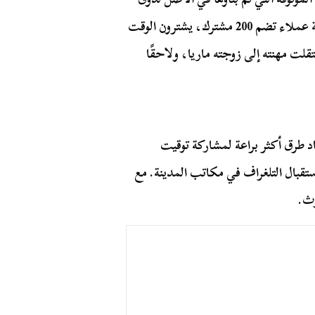
ساسكس. بحلول عام 1836، كان لدى جون بيلفيل قائمة عملاء تضم 200 مشترك، يشترون الوقت
20 عامًا. بعد وفاته، انتقلت مهنته إلى زوجته ماريا، ولاحقًا
د طرق أكثر براعة لمشاركة توقيت
قبال التلغراف في مكاتب المدينة. مع
وث.