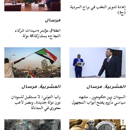
إعادة تدوير النخب في براح السردية
(ج3)
مرسال
انطلاق مؤتمر «سيدات شركاء
النجاح» بمشاركة 45 دولة
المشربية
,
مرسال
المشربية
,
مرسال
السودان بين حكومتين.. مشهد
رانيا العوني: لا مستقبل للسودان
سياسي مأزوم يفتح أبواب المجهول
دون دولة جديدة، ومصر لاعب
محوري في المعادلة