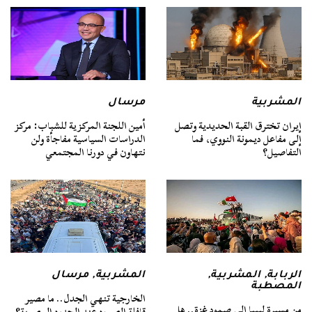
المشربية
مرسال
إيران تخترق القبة الحديدية وتصل
أمين اللجنة المركزية للشباب: مركز
إلى مفاعل ديمونة النووي، فما
الدراسات السياسية مفاجأة ولن
التفاصيل؟
نتهاون في دورنا المجتمعي
الربابة
,
المشربية
,
المشربية
,
مرسال
المصطبة
الخارجية تنهي الجدل.. ما مصير
من مسيرة ليبيا إلى صمود غزة.. هل
قافلة الصمود عند الحدود المصرية؟