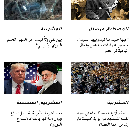
المصطبة
,
مرسال
المشربية
“فيها عبيد مناكيد وفيها السيد”..
بين نفي وتأكيد… هل انتهى الحلم
ملخص شهادات مزارعين وعمال
النووي الإيراني؟
اليومية في مصر
المشربية
المشربية
,
المصطبة
بـ25 قتيلًا و63 مصابًا..داعش يعيد
بعد الضربة الأمريكية.. هل تسرّع
نفسه للمشهد من بوابة كنيسة مار
إيران إعلانها بامتلاك السلاح
إلياس، فما القصة؟
النووي؟