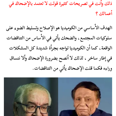
ذلك وأنت في تصريحات كثيرة قولت لا تعتمد بالإضحاك في
أعمالك ؟
الهدف الأساسي من الكوميديا هو الإصلاح وتسليط الضوء على
سلوكيات المجتمع، والضحك يأتي في الأساس من التناقضات
الواقعة، كما أن الكوميديا تواجه بجرأة شديدة كل المشكلات
في إطار ساخر ، لذلك لا أنصح بضرورة الإضحاك وألا ننساق
وراءه فكما قلت الإضحاك يأتي من التناقضات.