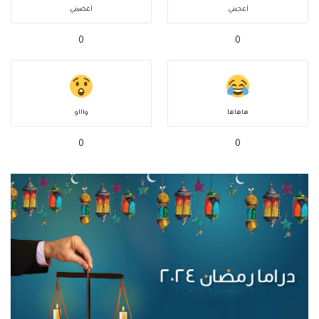
أعجبني
أغضبني
0
0
هاهاها
واااو
0
0