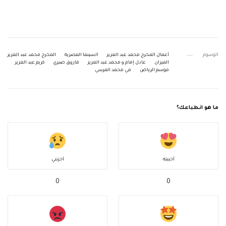
الوسوم
أعمال المخرج محمد عبد العزيز
السينما المصرية
المخرج محمد عبد العزيز
الميزان
عادل إمام و محمد عبد العزيز
فاروق صبري
كريم عبد العزيز
موسم الرياض
مي محمد المرسي
ما هو انطباعك؟
أحببته
أحزنني
0
0