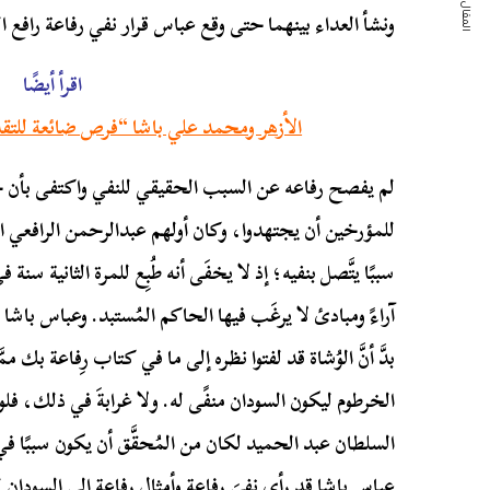
المقال التالي
ونشأ العداء بينهما حتى وقع عباس قرار نفي رفاعة رافع 
اقرأ أيضًا
الأزهر ومحمد علي باشا “فرص ضائعة للتقد
لم يفصح رفاعه عن السبب الحقيقي للنفي واكتفى بأن ج
للمؤرخين أن يجتهدوا، وكان أولهم عبدالرحمن الرافعي ا
سببًا يتَّصل بنفيه؛ إذ لا يخفَى أنه طُبِع للمرة الثانية 
آراءً ومبادئ لا يرغَب فيها الحاكم المُستبد. وعباس باشا ال
بدَّ أنَّ الوُشاة قد لفتوا نظره إلى ما في كتاب رِفاعة بك مم
الخرطوم ليكون السودان منفًى له. ولا غرابةَ في ذلك، ف
السلطان عبد الحميد لكان من المُحقَّق أن يكون سببًا 
عباس باشا قد رأى نفيَ رفاعة وأمثال رفاعة إِلى السودان لي