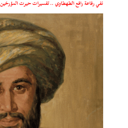
نفي رفاعة رافع الطهطاوي .. تفسيرات حيرت المؤرخين