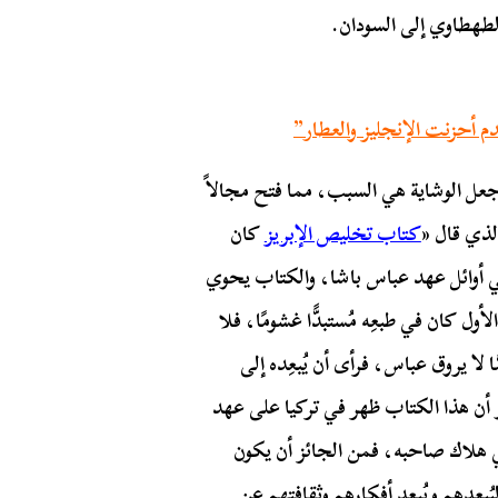
الطهطاوي إلى السودان.
م أحزنت الإنجليز والعطار”
عل الوشاية هي السبب، مما فتح مجالاً
لذي قال «
كتاب تخليص الإبريز
كان
سنة في أوائل عهد عباس باشا، والكتاب يحوي
أول كان في طبعِه مُستبدًّا غشومًا، فلا
َّا لا يروق عباس، فرأى أن يُبعِده إلى
لو أن هذا الكتاب ظهر في تركيا على عهد
في هلاك صاحبه، فمن الجائز أن يكون
ُبعِدهم ويُبعِد أفكارهم وثقافتهم عن