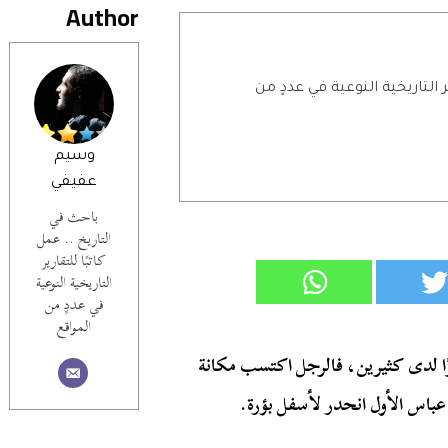
Author
ر التاريخية النوعية في عددٍ من
وسيم
عفيفي
باحث في
التاريخ .. عمل
كاتبًا للتقارير
التاريخية النوعية
في عددٍ من
المواقع
ًا لدى كثيرين، فالرجل اكتسب مكانة
باس الأول انحدر لأسفل بؤرة.