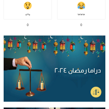
هاهاها
واااو
0
0