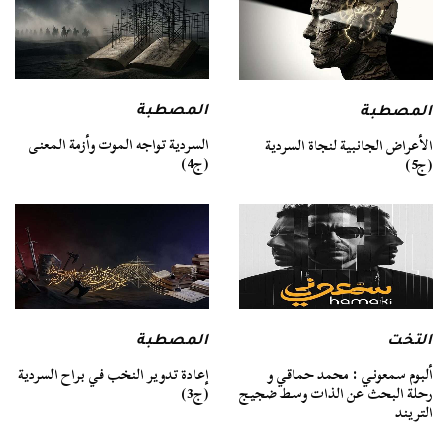
المصطبة
المصطبة
السردية تواجه الموت وأزمة المعنى
الأعراض الجانبية لنجاة السردية
(ج4)
(ج5)
التخت
المصطبة
ألبوم سمعوني : محمد حماقي و
إعادة تدوير النخب في براح السردية
رحلة البحث عن الذات وسط ضجيج
(ج3)
التريند