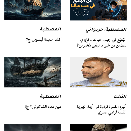
المصطبة
المصطبة
,
خردواتي
كلنا سفينة ثيسوس ج7
البُعبُع في جيب عيالنا.. فإزاي
نتطمن من غير ما نبقى مُخبرين؟
التخت
المصطبة
ألبوم القمر: قراءة في أزمة الهوية
مين معاه الشاكوش؟ ج6
الفنية لرامي صبري