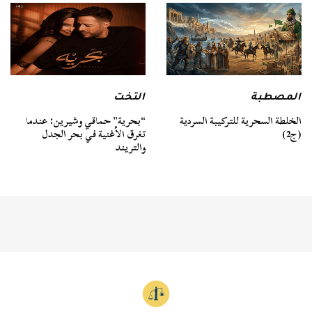
المصطبة
التخت
الخلطة السحرية للتركيبة السردية
“بحرية” حماقي وشيرين: عندما
(ج2)
تغرق الأغنية في بحر الجدل
والتريند