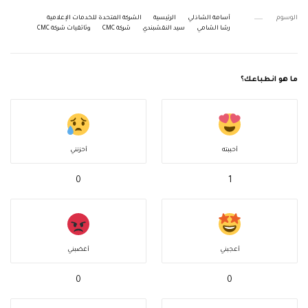
الوسوم
أسامة الشاذلي
الرئيسية
الشركة المتحدة للخدمات الإعلامية
رشا الشامي
سيد النقشبندي
شركة CMC
وثائقيات شركة CMC
ما هو انطباعك؟
أحببته
أحزنني
0
1
أعجبني
أغضبني
0
0