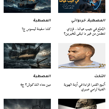
المصطبة
المصطبة
,
خردواتي
كلنا سفينة ثيسوس ج7
البُعبُع في جيب عيالنا.. فإزاي
نتطمن من غير ما نبقى مُخبرين؟
التخت
المصطبة
ألبوم القمر: قراءة في أزمة الهوية
مين معاه الشاكوش؟ ج6
الفنية لرامي صبري