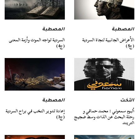
المصطبة
المصطبة
السردية تواجه الموت وأزمة المعنى
الأعراض الجانبية لنجاة السردية
(ج4)
(ج5)
التخت
المصطبة
ألبوم سمعوني : محمد حماقي و
إعادة تدوير النخب في براح السردية
رحلة البحث عن الذات وسط ضجيج
(ج3)
التريند