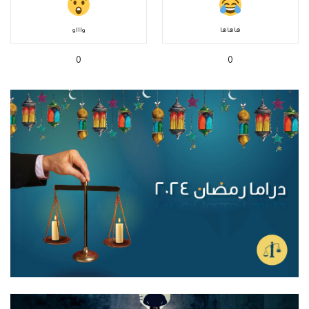
هاهاها
واااو
0
0