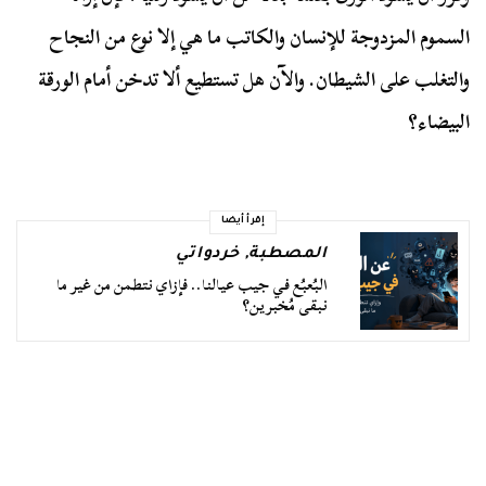
السموم المزدوجة للإنسان والكاتب ما هي إلا نوع من النجاح
والتغلب على الشيطان. والآن هل تستطيع ألا تدخن أمام الورقة
البيضاء؟
إقرأ أيضا
المصطبة
,
خردواتي
البُعبُع في جيب عيالنا.. فإزاي نتطمن من غير ما
نبقى مُخبرين؟