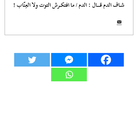
شـاف الدم قـــال : الدم / ما افتكـرش التوت ولا العِنّاب !