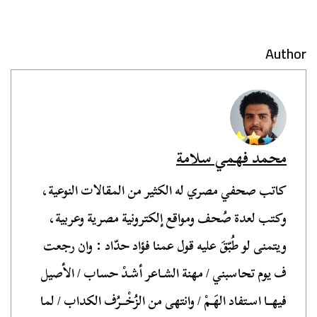
Author
محمد فهمي سلامة
كاتب صحفي مصري له الكثير من المقالات النوعية،
وكتب لعدة صُحف ومواقع إلكترونية مصرية وعربية،
ويتمنى لو طُبّقَ عليه قول عمنا فؤاد حدّاد : وان رجعت
ف يوم تحاسبني / مهنة الشـاعر أشـدْ حساب / الأصيل
فيهــا اسـتفاد الهَـمْ / وانتهى من الزُخْــرُف الكداب / لما