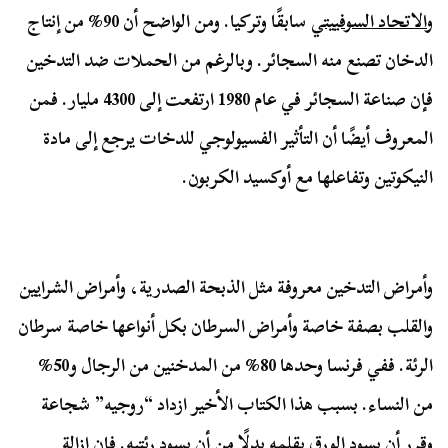
و
الاتحاد السوفييتي
سابقًا وتركيا. ومن الواضح أن 90% من إنتاج
الدخان تصنع منه السجائر. وبالرغم من الحملات ضد التدخين
فإن صناعة السجائر في عام 1980 ارتفعت إلى 4300 مليار. فمن
المعروف أيضًا أن التأثير الفسيولوجي للدخات يرجع إلى مادة
النيكوتين وتفاعلها مع أوكسيد الكربون.
وأمراض التدخين معروفة مثل الذبحة الصدرية، وأمراض الشرايين
والقلب بصفة خاصة وأمراض السرطان بكل أنواعها خاصة سرطان
الرئة. ففي فرنسا وحدها 80% من المدخنين من الرجال و50%
من النساء. بسبب هذا الكتاب الأخير ازداد “روجيه” شجاعة
وقرر أن يسود الورق بقلمه بدلًا من أن يسود رئتيه. فإن إزالة