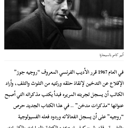
ألبير كامو بالسيجارة
في العام 1967 قرر الأديب الفرنسي المعروف “روجيه جوز”
الإقلاع عن التدخين لإنقاذ حلقه ورئتيه من التلوث والتلف، وأراد
الكاتب أن يسجل تجربته المريره فبدأ يكتب مذكراته التي أصبح
عنوانها “مذكرات مدخن” .. في هذا الكتاب الجديد حرص
“روجيه” على أن يسجل انفعالاته وردود فعله الفسيولوجية
والنفسية . فقد شرح كيف استخدم الكتابة والعبارات والكلمات