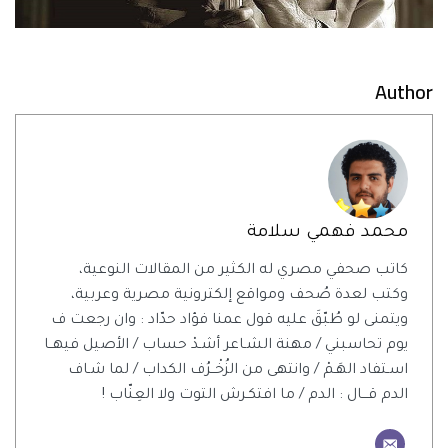
Author
محمد فهمي سلامة
كاتب صحفي مصري له الكثير من المقالات النوعية،
وكتب لعدة صُحف ومواقع إلكترونية مصرية وعربية،
ويتمنى لو طُبّقَ عليه قول عمنا فؤاد حدّاد : وان رجعت ف
يوم تحاسبني / مهنة الشـاعر أشـدْ حساب / الأصيل فيهــا
اسـتفاد الهَـمْ / وانتهى من الزُخْــرُف الكداب / لما شـاف
الدم قـــال : الدم / ما افتكـرش التوت ولا العِنّاب !