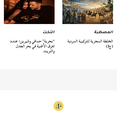
المصطبة
التخت
الخلطة السحرية للتركيبة السردية
“بحرية” حماقي وشيرين: عندما
(ج2)
تغرق الأغنية في بحر الجدل
والتريند