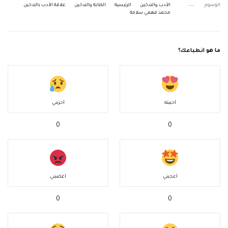
الوسوم
الأدب والتدخين
الرئيسية
الكتابة والتدخين
علاقة الأدب بالتدخين
محمد فهمي سلامة
ما هو انطباعك؟
أحببته
أحزنني
0
0
أعجبني
أغضبني
0
0