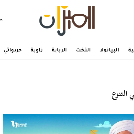
هم
ة
البيانولا
التخت
الربابة
زاوية
خردواتي
ي التنوع