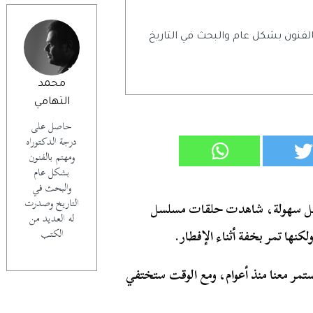
لفنون بشكل عام والبحث في التاريخ
محمد
التهامي
حاصل على
درجة الدكتوراه
ومهتم بالفنون
بشكل عام
والبحث في
التاريخ وصدرت
بكل سهولة، شاهدت حلقات مسلسل
له العديد من
نها تمر بخفة أثناء الإفطار.
الكتب
تمر معنا منذ أعوام، ومع الوقت ستختفي