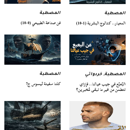
المصطبة
المصطبة
فن صناعة الطبيعي (0-10)
المعيار.. كتالوج البشرية (1-10)
المصطبة
المصطبة
,
خردواتي
كلنا سفينة ثيسوس ج7
البُعبُع في جيب عيالنا.. فإزاي
نتطمن من غير ما نبقى مُخبرين؟