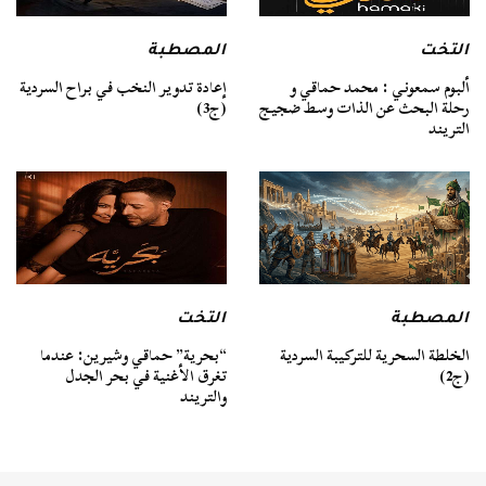
التخت
المصطبة
ألبوم سمعوني : محمد حماقي و
إعادة تدوير النخب في براح السردية
رحلة البحث عن الذات وسط ضجيج
(ج3)
التريند
المصطبة
التخت
الخلطة السحرية للتركيبة السردية
“بحرية” حماقي وشيرين: عندما
(ج2)
تغرق الأغنية في بحر الجدل
والتريند