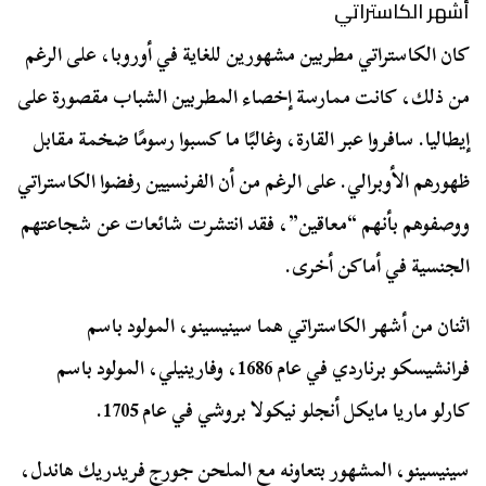
أشهر الكاستراتي
كان الكاستراتي مطربين مشهورين للغاية في أوروبا، على الرغم
من ذلك، كانت ممارسة إخصاء المطربين الشباب مقصورة على
إيطاليا. سافروا عبر القارة، وغالبًا ما كسبوا رسومًا ضخمة مقابل
ظهورهم الأوبرالي. على الرغم من أن الفرنسيين رفضوا الكاستراتي
ووصفوهم بأنهم “معاقين”، فقد انتشرت شائعات عن شجاعتهم
الجنسية في أماكن أخرى.
اثنان من أشهر الكاستراتي هما سينيسينو، المولود باسم
فرانشيسكو برناردي في عام 1686، وفارينيلي، المولود باسم
كارلو ماريا مايكل أنجلو نيكولا بروشي في عام 1705.
سينيسينو، المشهور بتعاونه مع الملحن جورج فريدريك هاندل،