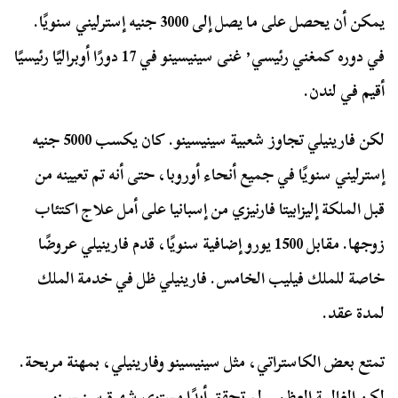
يمكن أن يحصل على ما يصل إلى 3000 جنيه إسترليني سنويًا.
في دوره كمغني رئيسي٬ غنى سينيسينو في 17 دورًا أوبراليًا رئيسيًا
أقيم في لندن.
لكن فارينيلي تجاوز شعبية سينيسينو. كان يكسب 5000 جنيه
إسترليني سنويًا في جميع أنحاء أوروبا، حتى أنه تم تعيينه من
قبل الملكة إليزابيتا فارنيزي من إسبانيا على أمل علاج اكتئاب
زوجها. مقابل 1500 يورو إضافية سنويًا، قدم فارينيلي عروضًا
خاصة للملك فيليب الخامس. فارينيلي ظل في خدمة الملك
لمدة عقد.
تمتع بعض الكاستراتي، مثل سينيسينو وفارينيلي، بمهنة مربحة.
لكن الغالبية العظمى لم تحقق أبدًا مستوى شهرة سينيسينو