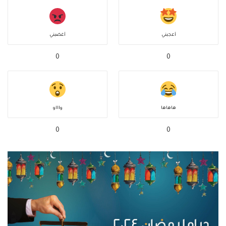
أعجبني
أغضبني
0
0
هاهاها
واااو
0
0