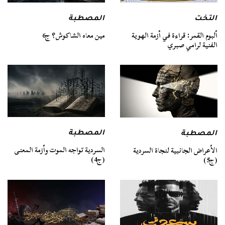
التخت
المصطبة
ألبوم القمر: قراءة في أزمة الهوية
مين معاه الشاكوش؟ ج6
الفنية لرامي صبري
المصطبة
المصطبة
السردية تواجه الموت وأزمة المعنى
الأعراض الجانبية لنجاة السردية
(ج4)
(ج5)