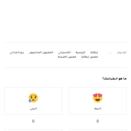
الوسوم
إيطاليا
الرئيسية
الكاستراتي
المغنيون المخصيون
ريم الشاذلي
مغنيين إيطاليا
مغنيين الكنيسة
ما هو انطباعك؟
أحببته
أحزنني
0
0