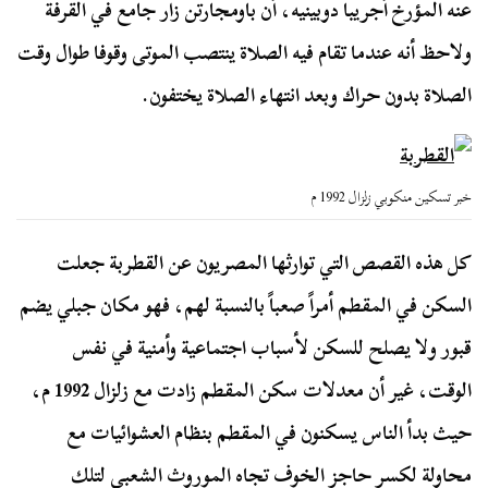
عنه المؤرخ أجريبا دوبينيه، أن باومجارتن زار جامع في القرفة
ولاحظ أنه عندما تقام فيه الصلاة ينتصب الموتى وقوفا طوال وقت
الصلاة بدون حراك وبعد انتهاء الصلاة يختفون.
خبر تسكين منكوبي زلزال 1992 م
كل هذه القصص التي توارثها المصريون عن القطربة جعلت
السكن في المقطم أمراً صعباً بالنسبة لهم، فهو مكان جبلي يضم
قبور ولا يصلح للسكن لأسباب اجتماعية وأمنية في نفس
الوقت، غير أن معدلات سكن المقطم زادت مع زلزال 1992 م،
حيث بدأ الناس يسكنون في المقطم بنظام العشوائيات مع
محاولة لكسر حاجز الخوف تجاه الموروث الشعبي لتلك