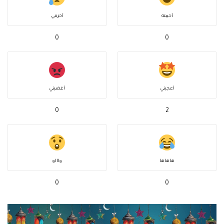
أحببته
أحزنني
0
0
أعجبني
أغضبني
0
2
هاهاها
واااو
0
0