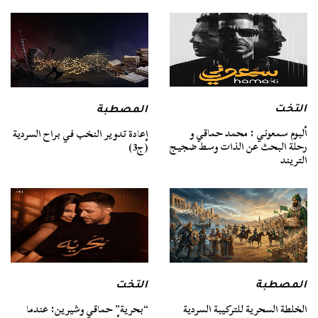
التخت
المصطبة
ألبوم سمعوني : محمد حماقي و
إعادة تدوير النخب في براح السردية
رحلة البحث عن الذات وسط ضجيج
(ج3)
التريند
المصطبة
التخت
الخلطة السحرية للتركيبة السردية
“بحرية” حماقي وشيرين: عندما