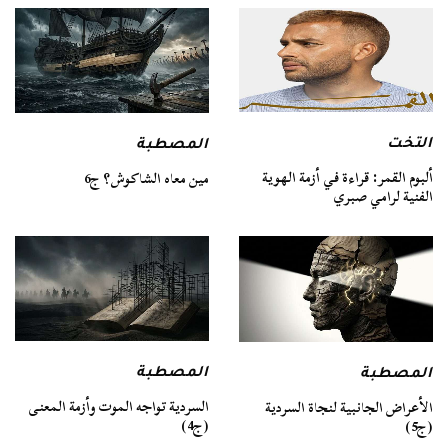
التخت
المصطبة
ألبوم القمر: قراءة في أزمة الهوية
مين معاه الشاكوش؟ ج6
الفنية لرامي صبري
المصطبة
المصطبة
السردية تواجه الموت وأزمة المعنى
الأعراض الجانبية لنجاة السردية
(ج4)
(ج5)