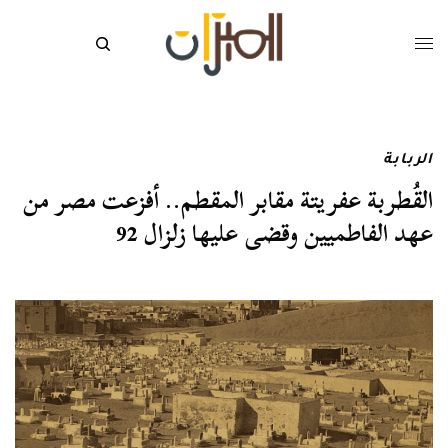
الربابة
القُطربة عفريتة مقابر المقطم.. أفزعت مصر من
عهد الفاطميين وقضى عليها زلزال 92