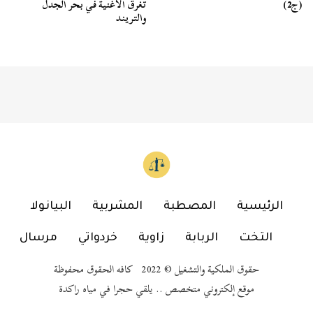
(ج2)
تغرق الأغنية في بحر الجدل
والتريند
الرئيسية
المصطبة
المشربية
البيانولا
التخت
الربابة
زاوية
خردواتي
مرسال
حقوق الملكية والتشغيل © 2022 كافه الحقوق محفوظة
موقع إلكتروني متخصص .. يلقي حجرا في مياه راكدة