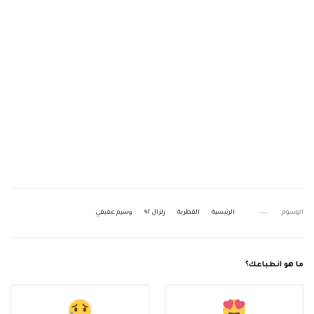
الوسوم
الرئيسية
القطربة
زلزال ٩٢
وسيم عفيفي
ما هو انطباعك؟