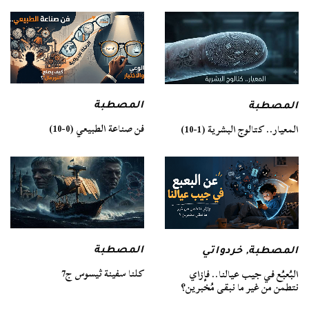
المصطبة
المصطبة
فن صناعة الطبيعي (0-10)
المعيار.. كتالوج البشرية (1-10)
المصطبة
المصطبة
,
خردواتي
كلنا سفينة ثيسوس ج7
البُعبُع في جيب عيالنا.. فإزاي
نتطمن من غير ما نبقى مُخبرين؟