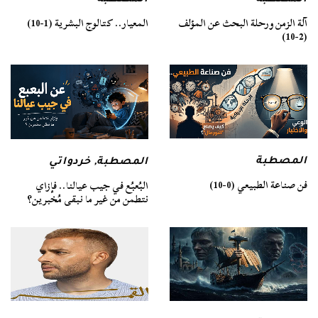
آلة الزمن ورحلة البحث عن المؤلف
المعيار.. كتالوج البشرية (1-10)
(2-10)
المصطبة
المصطبة
,
خردواتي
فن صناعة الطبيعي (0-10)
البُعبُع في جيب عيالنا.. فإزاي
نتطمن من غير ما نبقى مُخبرين؟