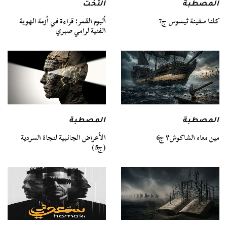
المصطبة
التخت
كلنا سفينة ثيسوس ج7
ألبوم القمر: قراءة في أزمة الهوية
الفنية لرامي صبري
المصطبة
المصطبة
مين معاه الشاكوش؟ ج6
الأعراض الجانبية لنجاة السردية
(ج5)