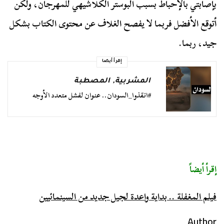
بإصابتي بالإحباط بسبب البوستر الكلاشيهي للمهرجان، ولكن
أتوقع الأفضل فربما لا يفصح الغلاف عن محتوى الكتاب بشكل
جيد، ربما.
إقرأ أيضا
المشربية
,
المصطبة
#انقذوا_السودان.. عنوان لفشل متعدد الأوجه
إقرأ أيضاً
فيلم المغفلة .. بداية واعدة لجيل جديد من السينمائيين
Author