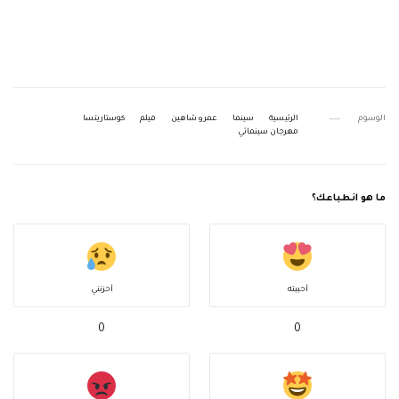
الوسوم
الرئيسية
سينما
عمرو شاهين
فيلم
كوستاريتسا
مهرجان سينمائي
ما هو انطباعك؟
أحببته
أحزنني
0
0