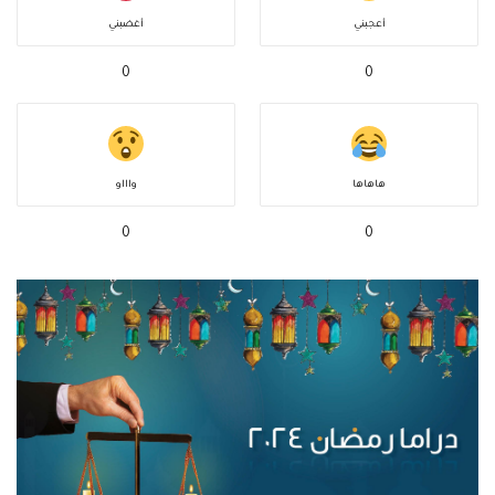
أعجبني
أغضبني
0
0
هاهاها
واااو
0
0